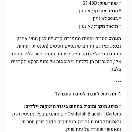
*
שווי שוק:
$1.48B
*
מחיר אחרון:
לא זמין
*
בטא:
לא זמין
*
תיאור מקור:
לא זמין
הערה:
חסרים נתונים מספריים קריטיים כגון מחיר אחרון
ובטא, כמו גם נתונים פיננסיים נוספים (הכנסות, רווחיות,
נתונים תפעוליים) החיוניים לניתוח מעמיק יותר. ללא נתונים
אלו, ההערכות הן כלליות ומבוססות על נתוני הרקע הקיימים
בלבד.
---
1. מה יכול לעבוד לטובת החברה?
*
מותג מוכר ומוביל בתחום ביגוד תינוקות וילדים:
Carters ו-OshKosh B'gosh הם מותגים בעלי מוניטין חזק
ונאמנות לקוחות גבוהה. מוניטין זה מקנה יתרון תחרותי
ומאפשר שמירה על נתח שוק.