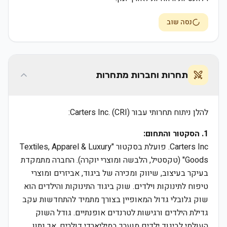
נסה שוב
תחרות וחברות מתחרות
להלן ניתוח תחרותי עבור Carters Inc. (CRI):
1. הסקטור והתחום:
Carters Inc. פועלת בסקטור "Textiles, Apparel & Luxury
Goods" (טקסטיל, הלבשה ומוצרי יוקרה). החברה מתמקדת
בעיקר בעיצוב, שיווק ומכירה של ביגוד, אביזרים ומוצרי
טיפוח לתינוקות וילדים. שוק ביגוד התינוקות והילדים הוא
שוק גלובלי גדול המאופיין בצורך מתמיד להתחדשות עקב
גדילת הילדים ורגישות לטרנדים אופנתיים. גודל השוק
העולמי לביגוד ילדים מוערך במיליארדי דולרים, אך נתון