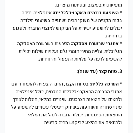
מתמשכות בעיצוב ובפיתוח מוצרים.
*
השפעת גורמים מאקרו-כלכליים:
אינפלציה, ירידה
בכוח הקנייה של משקי הבית ושינויים בשיעורי הילודה
יכולים להשפיע ישירות על הביקוש למוצרי החברה ולפגוע
ברווחיות.
*
אתגרי שרשרת אספקה:
הפרעות בשרשרת האספקה
הגלובלית, עליית מחירי חומרי גלם ועלויות שילוח יכולות
להשפיע לרעה על עלויות התפעול והרווחיות.
3. טווח קצר (עד שנה):
*
הערכה כללית:
בטווח הקצר, החברה צפויה להתמודד עם
אתגרי הסביבה המאקרו-כלכלית הנוכחית, כולל אינפלציה
ולחצים על הוצאות הצרכנים. שינויים במלאי, הוזלות לצורך
פינוי סחורה והשקעות בשיווק דיגיטלי עשויים להשפיע על
התוצאות הפיננסיות. יכולת החברה לנהל את המלאי
ולהתאים את ההיצע לביקוש תהיה קריטית.