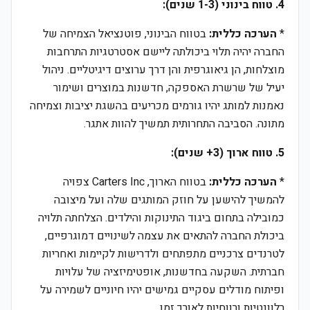
4. טווח בינוני (1-3 שנים):
*
הערכה כללית:
בטווח הבינוני, פוטנציאל הצמיחה של
החברה יהיה תלוי ביכולתה ליישם אסטרטגיות התרחבות
מוצלחות, הן גיאוגרפית והן דרך ערוצים דיגיטליים. ניהול
יעיל של שרשרת האספקה, חדשנות במוצרים ושימור
נאמנות למותג יהיו גורמים מכריעים בהשגת יציבות וצמיחה
מתונה. הסביבה התחרותית תמשיך להוות אתגר.
5. טווח ארוך (3+ שנים):
*
הערכה כללית:
בטווח הארוך, Carters Inc צפויה
להמשיך להישען על חוזק המותגים שלה ועל מיצובה
כמובילה בתחום ביגוד התינוקות והילדים. הצלחתה תלויה
ביכולת החברה להתאים את עצמה לשינויים דמוגרפיים,
לטרנדים צרכניים מתפתחים ולדרישות לקיימות ואחריות
חברתית. השקעה בחדשנות, אופטימיזציה של עלויות
ופיתוח מודלים עסקיים גמישים יהיו חיוניים לשמירה על
רלוונטיות ורווחיות לאורך זמן.