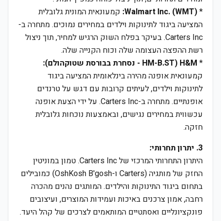
*
Walmart Inc. (WMT):
קמעונאית המונית גלובלית
המציעה ביגוד לתינוקות וילדים במחירים נמוכים. מתחרה ב-
Carters Inc. בעיקר בפלח השוק הרגיש למחיר, תוך ניצול
רשת ההפצה העצומה שלה וכוח הקנייה שלה.
*
H&M (HM-B.ST - נסחרת בבורסת שטוקהולם):
קמעונאית אופנה מהירה בינלאומית המציעה ביגוד
לתינוקות וילדים, לעיתים קרובות עם דגש על טרנדים
אופנתיים. מתחרה ב-Carters Inc. על ידי הצעת אופנה
עכשווית במחירים נגישים, ובאמצעות נוכחות גלובלית
חזקה.
3. יתרון תחרותי:
היתרון התחרותי המרכזי של Carters Inc. טמון במוניטין
החזק של מותגיה (Carters ו-OshKosh B'gosh) כמובילים
בתחום ביגוד התינוקות והילדים. המותגים נהנים מהכרה
רחבה, אמון צרכנים באיכות ועמידות המוצרים, ועיצובים
פונקציונליים ואסתטיים המותאמים לצרכים של קהל היעד.