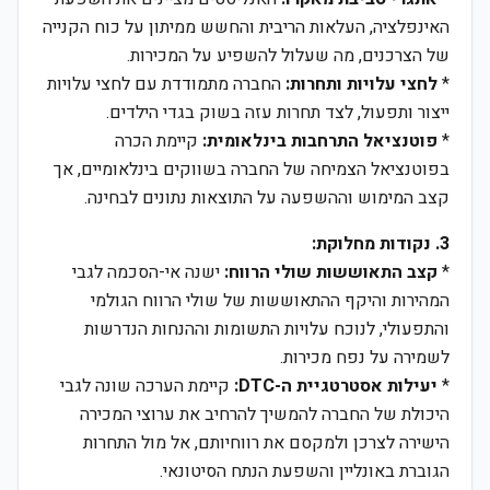
האינפלציה, העלאות הריבית והחשש ממיתון על כוח הקנייה
של הצרכנים, מה שעלול להשפיע על המכירות.
*
לחצי עלויות ותחרות:
החברה מתמודדת עם לחצי עלויות
ייצור ותפעול, לצד תחרות עזה בשוק בגדי הילדים.
*
פוטנציאל התרחבות בינלאומית:
קיימת הכרה
בפוטנציאל הצמיחה של החברה בשווקים בינלאומיים, אך
קצב המימוש וההשפעה על התוצאות נתונים לבחינה.
3. נקודות מחלוקת:
*
קצב התאוששות שולי הרווח:
ישנה אי-הסכמה לגבי
המהירות והיקף ההתאוששות של שולי הרווח הגולמי
והתפעולי, לנוכח עלויות התשומות וההנחות הנדרשות
לשמירה על נפח מכירות.
*
יעילות אסטרטגיית ה-DTC:
קיימת הערכה שונה לגבי
היכולת של החברה להמשיך להרחיב את ערוצי המכירה
הישירה לצרכן ולמקסם את רווחיותם, אל מול התחרות
הגוברת באונליין והשפעת הנתח הסיטונאי.