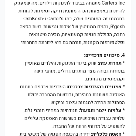
Carters Inc מתמחה בביגוד לתינוקות וילדים, מה שמעניק
לה יתרון באמצעות הכרה מותגית חזקה ונאמנות לקוחות
בסגמנט זה. המותגים שלה, כמו Carter's ו-OshKosh
B'gosh, נהנים ממוניטין של איכות ונגישות. רשת הפצה
רחבה, הכוללת חנויות קמעונאיות, מכירה סיטונאית
ופלטפורמות מקוונות, תורמת גם היא ליתרונה התחרותי.
4. סיכונים מרכזיים:
*
תחרות עזה:
שוק ביגוד התינוקות והילדים מאופיין
בתחרות גבוהה מצד מותגים גדולים, מותגי נישה
וקמעונאים מקוונים.
*
שינויים בהעדפות צרכנים:
העדפות צרכנים בתחום
האופנה משתנות במהירות, ודורשות מהחברה יכולת
הסתגלות מהירה למגמות עיצוב וביקוש.
*
עלויות ייצור ותפעול:
תנודתיות במחירי חומרי גלם,
עלויות עבודה ושיבושים בשרשרת האספקה עלולים
להשפיע על מרווחי הרווח של החברה.
*
האטה כלכלית:
ירידה בהכנסה הפנויה של משקי בית