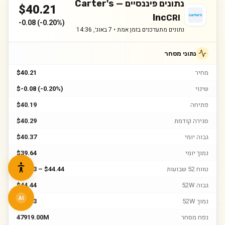
נתונים פיננסיים —
Carter's
$
40.21
Inc
CRI
-0.08
(
-0.20%
)
נתונים מתעדכנים בזמן אמת •
7 באוג׳, 14:36
נתוני מסחר
מחיר
$40.21
שינוי
$-0.08 (-0.20%)
פתיחה
$40.19
סגירה קודמת
$40.29
גבוה יומי
$40.37
נמוך יומי
$39.64
טווח 52 שבועות
$23.93 – $44.44
גבוה 52W
$44.44
AI
נמוך 52W
$23.93
נפח מסחר
47919.00M