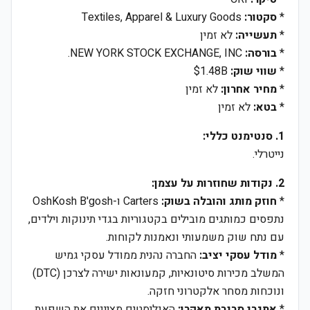
*
סקטור:
Textiles, Apparel & Luxury Goods
*
תעשייה:
לא זמין
*
בורסה:
NEW YORK STOCK EXCHANGE, INC.
*
שווי שוק:
$1.48B
*
מחיר אחרון:
לא זמין
*
בטא:
לא זמין
1. סנטימנט כללי:
נייטרלי.
2. נקודות שחוזרות על עצמן:
*
חוזק מותג והובלה בשוק:
Carters ו-OshKosh B'gosh
נתפסים כמותגים מובילים בקטגוריות בגדי תינוקות וילדים,
עם נתח שוק משמעותי ונאמנות לקוחות.
*
מודל עסקי יציב:
החברה נהנית ממודל עסקי גמיש
המשלב מכירות סיטונאיות, קמעונאות ישירה לצרכן (DTC)
ונוכחות מסחר אלקטרוני חזקה.
*
אתגרי סביבת מאקרו:
האנליסטים מציינים את השפעת