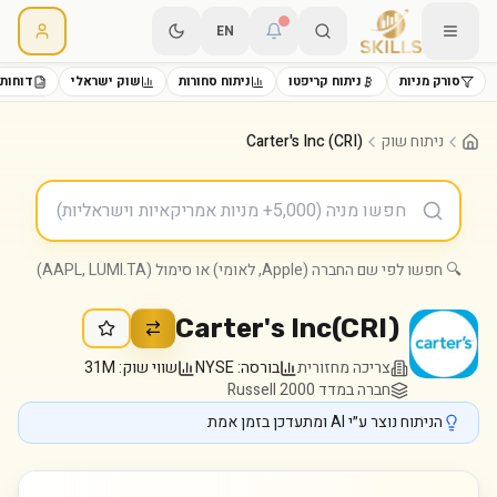
EN
סורק מניות
ניתוח קריפטו
ניתוח סחורות
שוק ישראלי
דוחות 
ניתוח שוק
Carter's Inc (CRI)
🔍 חפשו לפי שם החברה (Apple, לאומי) או סימול (AAPL, LUMI.TA)
Carter's Inc
(
CRI
)
צריכה מחזורית
בורסה:
NYSE
שווי שוק:
31M
חברה במדד Russell 2000
הניתוח נוצר ע״י AI ומתעדכן בזמן אמת