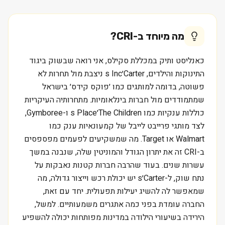
מה מיוחד ב-
CRI
?
כאנליסט ותיק במכללת סקילס, אני רואה שבשוק ביגוד
התינוקות והילדים, Carter׳s Inc ניצבת מול תחרות לא
פשוטה, בדומה למותגים כמו ׳פוקס קידס׳ בישראל
שמתמודדים מול חברות בינלאומיות. מתחרותיה העיקריות
כוללות ענקיות כמו The Children׳s Place ו-Gymboree,
לצד מותגי פרייבט לייבל של קמעונאיות ענק כמו
Walmart או Target. מה שמשקיעים לפעמים מפספסים
ב-CRI זה את יתרון הגודל והמוניטין שלה, שנבנה במשך
עשרות שנים. בעוד שהרבה חברות קטנות נאבקות על
נתח שוק, ל-Carter׳s יש יכולת רכש וייצור גדולה, מה
שמאפשר לה להשיג יעילות תפעולית. יחד עם זאת,
החברה עומדת בפני כמה אתגרים משמעותיים. למשל,
הירידה בשיעורי הילודה במדינות מפותחות יכולה להשפיע