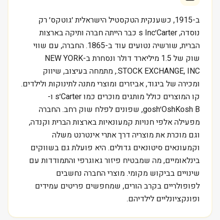
ב-1915, כשענקית הטקסטיל הישראלית ׳גוטקס׳ רק
נוסדה, Carter׳s Inc כבר הייתה חברה ותיקה בארצות
הברית, שורשיה נטועים עוד ב-1865. החברה, עם שווי
שוק של 1.5 מיליארד דולר ונסחרת ב-NEW YORK
STOCK EXCHANGE, INC., מתמחה בעיצוב, שיווק
ומכירה של ביגוד, אביזרים ומוצרי מתנה לתינוקות ולילדים.
קו המוצרים כולל מותגים מוכרים כמו Carter׳s ו-
OshKosh B׳gosh, שפונים לפלח שוק רחב. החברה
מפעילה אלפי חנויות קמעונאיות בארצות הברית וקנדה,
וגם מוכרת את מוצריה דרך אתרי אינטרנט משלה
וקמעונאים סיטונאים גדולים. היא פועלת גם בשווקים
בינלאומיים, מה שמבטיח פיזור גאוגרפי והתמודדות עם
שינויים בביקוש מקומי. מוצרי החברה נחשבים
לפופולריים בקרב הורים, שמחפשים פריטים עמידים
ופונקציונליים לילדיהם.