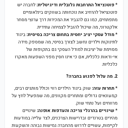
*
פוטנציאל התרחבות גלובלית ודיגיטלית:
לחברה יש
פוטנציאל להרחיב את נוכחותה בשווקים בינלאומיים
מתפתחים, כמו גם להגביר את המכירות דרך ערוצי מסחר
אלקטרוני, מה שיכול להוביל לצמיחה עתידית.
*
מודל עסקי יציב יחסית בתחום צריכה בסיסית:
ביגוד
לתינוקות וילדים נחשב לצורך בסיסי, מה שמספק מידה
מסוימת של יציבות למודל העסקי גם בתקופות של
אי-ודאות כלכלית, אם כי אינו חסין מפני השפעות מאקרו
כלכליות.
2. מה עלול לפגוע בחברה?
*
תחרות עזה:
שוק ביגוד הילדים רווי וכולל מותגים רבים,
קמעונאים גדולים ומתחרים מקוונים, מה שמפעיל לחץ על
מרווחים ועל נתחי שוק.
*
שינויים בהרגלי צריכה והעדפות אופנה:
שינויים
מהירים בטרנדים ובדרישות הצרכנים, לצד עלייה במודעות
לקיימות, עשויים לדרוש מהחברה גמישות גבוהה והשקעות