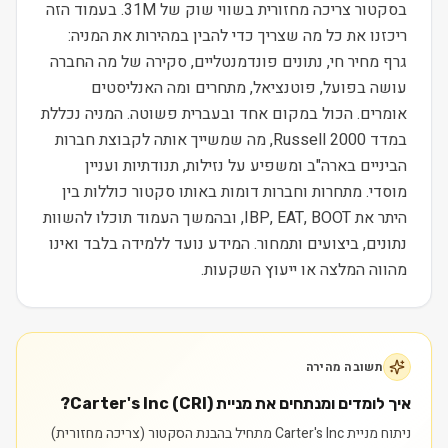
בסקטור צריכה מחזורית בשווי שוק של 31M. בעמוד הזה
ריכזנו את כל מה שצריך כדי להבין במהירות את המניה:
גרף מחיר חי, נתונים פונדמנטליים, סקירה של מה החברה
עושה בפועל, פוטנציאל, מתחרים ומה האנליסטים
אומרים. הכול במקום אחד ובעברית פשוטה. המניה נכללת
במדד Russell 2000, מה שמשייך אותה לקבוצת חברות
הביניים בארה"ב ומשפיע על נזילות, תנודתיות ועניין
מוסדי. מתחרות וחברות דומות באותו סקטור כוללות בין
היתר את IBP, EAT, BOOT, ובהמשך העמוד תוכלו להשוות
נתונים, ביצועים ותמחור. המידע נועד ללמידה בלבד ואינו
מהווה המלצה או ייעוץ השקעות.
תשובה מהירה
איך לומדים ומנתחים את מניית Carter's Inc (CRI)?
ניתוח מניית Carter's Inc מתחיל בהבנת הסקטור (צריכה מחזורית)