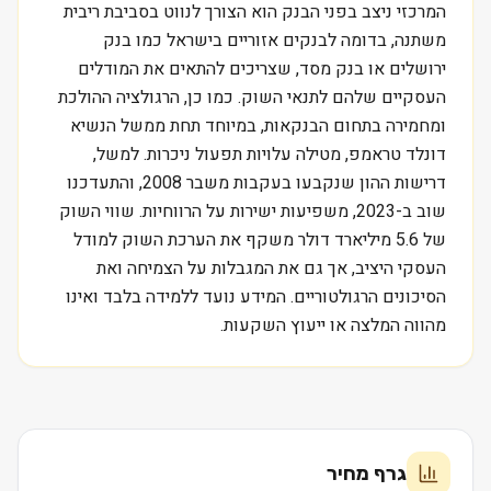
המרכזי ניצב בפני הבנק הוא הצורך לנווט בסביבת ריבית
משתנה, בדומה לבנקים אזוריים בישראל כמו בנק
ירושלים או בנק מסד, שצריכים להתאים את המודלים
העסקיים שלהם לתנאי השוק. כמו כן, הרגולציה ההולכת
ומחמירה בתחום הבנקאות, במיוחד תחת ממשל הנשיא
דונלד טראמפ, מטילה עלויות תפעול ניכרות. למשל,
דרישות ההון שנקבעו בעקבות משבר 2008, והתעדכנו
שוב ב-2023, משפיעות ישירות על הרווחיות. שווי השוק
של 5.6 מיליארד דולר משקף את הערכת השוק למודל
העסקי היציב, אך גם את המגבלות על הצמיחה ואת
הסיכונים הרגולטוריים. המידע נועד ללמידה בלבד ואינו
מהווה המלצה או ייעוץ השקעות.
גרף מחיר