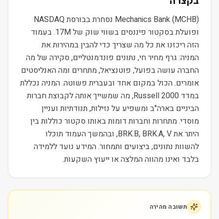
בקצרה
Mechanics Bank (MCHB) נסחרת בבורסת NASDAQ
ופועלת בסקטור פיננסים בשווי שוק של 17M. בעמוד
הזה ריכזנו את כל מה שצריך כדי להבין במהירות את
המניה: גרף מחיר חי, נתונים פונדמנטליים, סקירה של מה
החברה עושה בפועל, פוטנציאל, מתחרים ומה האנליסטים
אומרים. הכול במקום אחד ובעברית פשוטה. המניה נכללת
במדד Russell 2000, מה שמשייך אותה לקבוצת חברות
הביניים בארה"ב ומשפיע על נזילות, תנודתיות ועניין
מוסדי. מתחרות וחברות דומות באותו סקטור כוללות בין
היתר את BRK.B, BRK.A, V, ובהמשך העמוד תוכלו
להשוות נתונים, ביצועים ותמחור. המידע נועד ללמידה
בלבד ואינו מהווה המלצה או ייעוץ השקעות.
תשובה מהירה