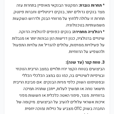
*
תחרות גוברת:
הסקטור הבנקאי מאופיין בתחרות עזה
מצד בנקים גדולים יותר, בנקים דיגיטליים וחברות פינטק.
תחרות זו עלולה ללחוץ על מרווחי הבנק ולדרוש השקעות
משמעותיות בטכנולוגיה.
*
רגולציה מחמירה:
בנקים כפופים לרגולציה הדוקה.
שינויים ברגולציה, כגון דרישות הון גבוהות יותר או מגבלות
על פעילויות מסוימות, עלולים להגדיל את עלויות התפעול
ולהשפיע על הרווחיות.
3. טווח קצר (עד שנה):
הביצועים בטווח הקצר יהיו תלויים במצב הריבית הנוכחי
ובציפיות לשינויים בה, כמו גם במצב הכלכלי הכללי
ובסנטימנט השוק כלפי מניות הבנקים. אם סביבת הריבית
תישאר נוחה או תמשיך לעלות, ייתכן שתהיה תמיכה
ברווחיות. מנגד, סימני האטה כלכלית או חששות מפני
איכות אשראי עלולים להעיב על הביצועים. מיקומה של
החברה בשוק OTC מצביע על נזילות נמוכה יחסית