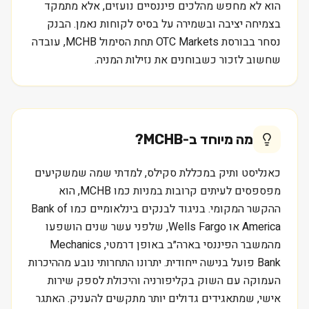
הוא לא מחפש מהלכים פיננסיים נועזים, אלא מתמקד
בצמיחה יציבה ובשמירה על בסיס לקוחות נאמן. הבנק
נסחר בבורסת OTC Markets תחת הסימול MCHB, עובדה
שחשוב לזכור כשבוחנים את נזילות המניה.
מה מיוחד ב-
MCHB
?
כאנליסט ותיק במכללת סקילס, למדתי שמה שמשקיעים
מפספסים לעיתים קרובות במניות כמו MCHB, הוא
ההקשר המקומי. בניגוד לבנקים בינלאומיים כמו Bank of
America או Wells Fargo, שלפני עשר שנים הושפעו
מהמשבר הפיננסי בארה״ב באופן דרמטי, Mechanics
Bank פועל בנישה ייחודית. יתרונו התחרותי נובע מההיכרות
העמוקה עם השוק בקליפורניה והיכולת לספק שירות
אישי, שמתאגידים גדולים יותר מתקשים להעניק. האתגר