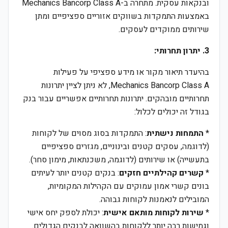
ובנקאות עסקית. מתחרה ב-Mechanics Bancorp Class A
באמצעות התמקדות בשווקים אזוריים ספציפיים ומתן
שירותים ממוקדים לעסקים.
3. יתרון תחרותי:
בהיעדר תיאור מקור או מידע ספציפי על פעילות
Mechanics Bancorp Class A, לא ניתן לציין יתרונות
תחרותיים מובהקים. יתרונות תחרותיים אפשריים עבור בנק
בגודל זה יכולים לכלול:
*
התמחות נישתית
: התמקדות בסוג מסוים של לקוחות
(לדוגמה, עסקים קטנים ובינוניים, מגזרים ספציפיים
בתעשייה) או שירותים (לדוגמה, משכנתאות, מימון סחר).
*
קשרים קהילתיים חזקים
: בנקים קטנים יותר לעיתים
בונים קשרי אמון עמוקים עם הקהילות המקומיות,
המובילים לנאמנות לקוחות גבוהה.
*
שירות לקוחות מותאם אישית
: יכולת לספק יחס אישי
וגמישות רבה יותר ללקוחות בהשוואה לבנקים הגדולים.