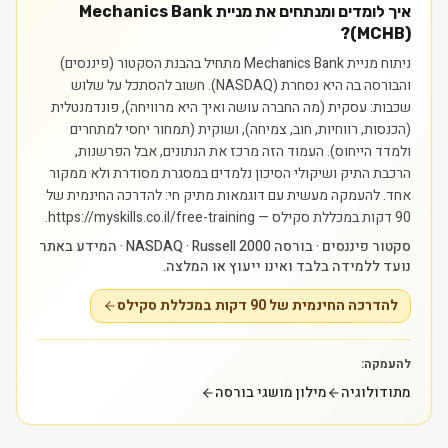
איך לומדים ומנתחים את מניית Mechanics Bank
(MCHB)?
ניתוח מניית Mechanics Bank מתחיל בהבנת הסקטור (פיננסים)
והבורסה בה היא נסחרת (NASDAQ). חשוב להסתכל על שלוש
שכבות: עסקית (מה החברה עושה ואיך היא מרוויחה), פונדמנטלית
(הכנסות, רווחיות, חוב, צמיחה), ושוקית (תמחור יחסי למתחרים
ולמדד הייחוס). העמוד הזה מרכז את הנתונים, אבל הפרשנות,
הרכבת התיק ושיקולי הסיכון נלמדים במסגרת מסודרת ולא ממקור
אחד.
להעמקה מעשית עם דוגמאות מתיק חי: להדרכה החינמית של
90 דקות במכללת סקילס — https://myskills.co.il/free-training.
סקטור פיננסים · בורסה NASDAQ · Russell 2000 · המידע באתר
נועד ללמידה בלבד ואינו ייעוץ או המלצה.
להדרכה החינמית של 90 דקות במכללת סקילס
להעמקה:
מתודולוגיה
מילון מושגי בורסה