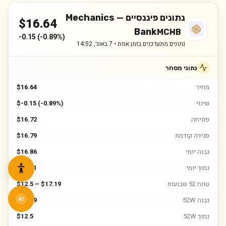
נתונים פיננסיים —
Mechanics
$
16.64
Bank
MCHB
-0.15
(
-0.89%
)
נתונים מתעדכנים בזמן אמת •
7 באוג׳, 14:52
נתוני מסחר
מחיר
$16.64
שינוי
$-0.15 (-0.89%)
פתיחה
$16.72
סגירה קודמת
$16.79
גבוה יומי
$16.86
נמוך יומי
$16.61
טווח 52 שבועות
$12.5 – $17.19
גבוה 52W
$17.19
AI
נמוך 52W
$12.5