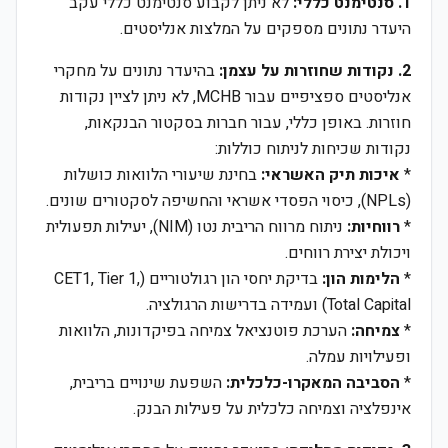
1. סנטימנט כללי:
לא ניתן לקבוע סנטימנט כללי עקב
היעדר נתונים מספקים על המלצות אנליסטים.
2. נקודות שחוזרות על עצמן:
בהיעדר נתונים על מחקרי
אנליסטים ספציפיים עבור MCHB, לא ניתן לציין נקודות
חוזרות. באופן כללי, עבור חברות בסקטור הבנקאות,
נקודות שכיחות לניתוח כוללות:
*
איכות תיק האשראי:
בחינת שיעורי הלוואות כושלות
(NPLs), כיסוי הפסדי אשראי והחשיפה לסקטורים שונים.
*
רווחיות:
ניתוח מרווח הריבית נטו (NIM), יעילות תפעולית
ויכולת יצירת רווחים.
*
הלימות הון:
בדיקת יחסי הון רגולטוריים (CET1, Tier 1,
Total Capital) ועמידה בדרישות הרגולציה.
*
צמיחה:
הערכת פוטנציאל צמיחה בפיקדונות, הלוואות
ופעילויות עמלה.
*
הסביבה המאקרו-כלכלית:
השפעת שינויים בריבית,
אינפלציה וצמיחה כלכלית על פעילות הבנק.