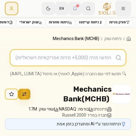
EN
סורק מניות
ניתוח קריפטו
ניתוח סחורות
שוק ישראלי
דוחות 
ניתוח שוק
Mechanics Bank (MCHB)
🔍 חפשו לפי שם החברה (Apple, לאומי) או סימול (AAPL, LUMI.TA)
Mechanics
Bank
(
MCHB
)
פיננסים
בורסה:
NASDAQ
שווי שוק:
17M
חברה במדד Russell 2000
הניתוח נוצר ע״י AI ומתעדכן בזמן אמת