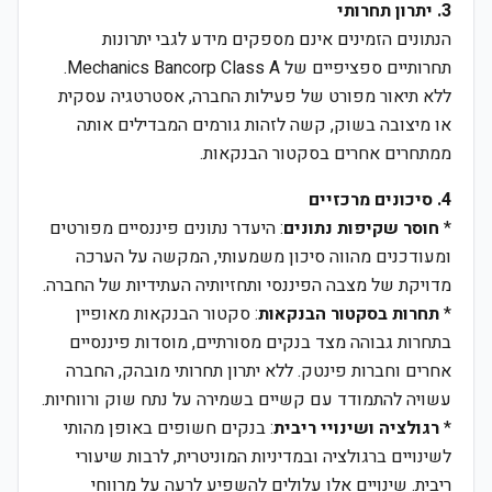
3. יתרון תחרותי
הנתונים הזמינים אינם מספקים מידע לגבי יתרונות
תחרותיים ספציפיים של Mechanics Bancorp Class A.
ללא תיאור מפורט של פעילות החברה, אסטרטגיה עסקית
או מיצובה בשוק, קשה לזהות גורמים המבדילים אותה
ממתחרים אחרים בסקטור הבנקאות.
4. סיכונים מרכזיים
*
חוסר שקיפות נתונים
: היעדר נתונים פיננסיים מפורטים
ומעודכנים מהווה סיכון משמעותי, המקשה על הערכה
מדויקת של מצבה הפיננסי ותחזיותיה העתידיות של החברה.
*
תחרות בסקטור הבנקאות
: סקטור הבנקאות מאופיין
בתחרות גבוהה מצד בנקים מסורתיים, מוסדות פיננסיים
אחרים וחברות פינטק. ללא יתרון תחרותי מובהק, החברה
עשויה להתמודד עם קשיים בשמירה על נתח שוק ורווחיות.
*
רגולציה ושינויי ריבית
: בנקים חשופים באופן מהותי
לשינויים ברגולציה ובמדיניות המוניטרית, לרבות שיעורי
ריבית. שינויים אלו עלולים להשפיע לרעה על מרווחי