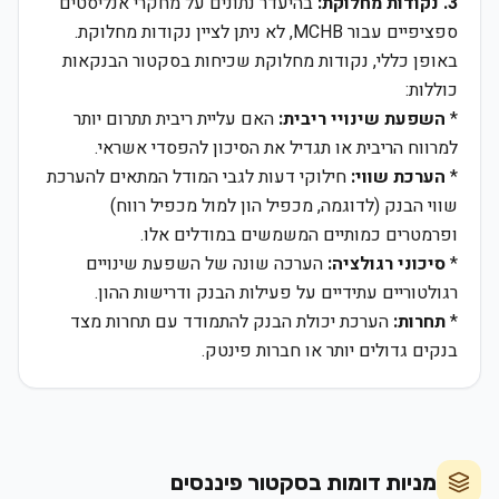
3. נקודות מחלוקת:
בהיעדר נתונים על מחקרי אנליסטים
ספציפיים עבור MCHB, לא ניתן לציין נקודות מחלוקת.
באופן כללי, נקודות מחלוקת שכיחות בסקטור הבנקאות
כוללות:
*
השפעת שינויי ריבית:
האם עליית ריבית תתרום יותר
למרווח הריבית או תגדיל את הסיכון להפסדי אשראי.
*
הערכת שווי:
חילוקי דעות לגבי המודל המתאים להערכת
שווי הבנק (לדוגמה, מכפיל הון למול מכפיל רווח)
ופרמטרים כמותיים המשמשים במודלים אלו.
*
סיכוני רגולציה:
הערכה שונה של השפעת שינויים
רגולטוריים עתידיים על פעילות הבנק ודרישות ההון.
*
תחרות:
הערכת יכולת הבנק להתמודד עם תחרות מצד
בנקים גדולים יותר או חברות פינטק.
מניות דומות בסקטור
פיננסים