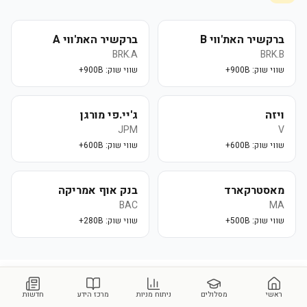
ברקשיר האת'ווי B
ברקשיר האת'ווי A
BRK.A
BRK.B
שווי שוק:
900B+
שווי שוק:
900B+
ויזה
ג'יי.פי מורגן
JPM
V
שווי שוק:
600B+
שווי שוק:
600B+
מאסטרקארד
בנק אוף אמריקה
BAC
MA
שווי שוק:
500B+
שווי שוק:
280B+
שאלות נפוצות על
Mechanics Bank
ראשי
מסלולים
ניתוח מניות
מרכז הידע
חדשות