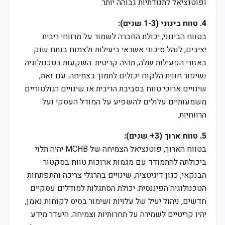
ופוטנציאל לתנודתיות גבוהה יותר.
4. טווח בינוני (1-3 שנים):
בטווח הבינוני, יכולת החברה לשמור על מרווחי ריבית
יציבים, לנהל סיכוני אשראי ביעילות ולצמוח בנתח שוק
באזורי הפעילות שלה, תהיה קריטית. השקעות בטכנולוגיה
ושיפור חווית הלקוח יכולים לתמוך בצמיחה. עם זאת,
שינויים ארוכי טווח בסביבת הריבית או שינויים רגולטוריים
משמעותיים עלולים להשפיע על המודל העסקי ועל
הרווחיות.
5. טווח ארוך (3+ שנים):
בטווח הארוך, פוטנציאל הצמיחה של MCHB יהיה תלוי
ביכולתה להתמודד עם מגמות ארוכות טווח בסקטור
הבנקאי, כגון דיגיטציה, שינויים בהרגלי צריכה והתפתחות
הטכנולוגיה הפיננסית. יכולת הסתגלות למודלים עסקיים
חדשים, ניהול יעיל של עלויות ושימור בסיס לקוחות נאמן,
יהיו קריטיים לשמירה על תחרותיות וצמיחה. היעדר מידע