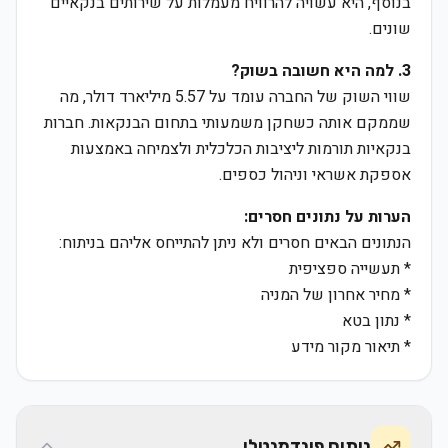
בנוסף, היא עשויה להרוויח מעמלות על שירותים בנקאיים
שונים.
3. למה היא חשובה בשוק?
שווי השוק של החברה עומד על 5.57 מיליארד דולר, מה
שממקם אותה כשחקן משמעותי בתחום הבנקאות. חברות
בנקאיות תורמות ליציבות הכלכלית ולצמיחה באמצעות
אספקת אשראי וניהול כספים.
הערות על נתונים חסרים:
הנתונים הבאים חסרים ולא ניתן להתייחס אליהם בניתוח:
* תעשייה ספציפית
* מחיר אחרון של המניה
* נתון בטא
* תיאור מקור מידע
ניתוח פונדמנטלי