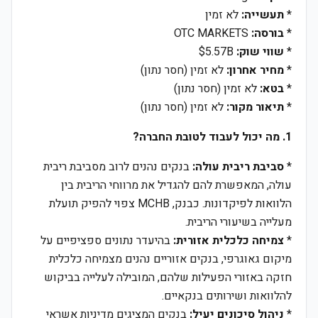
*
תעשייה:
לא זמין
*
בורסה:
OTC MARKETS
*
שווי שוק:
$5.57B
*
מחיר אחרון:
לא זמין (חסר נתון)
*
בטא:
לא זמין (חסר נתון)
*
תיאור מקור:
לא זמין (חסר נתון)
1. מה יכול לעבוד לטובת החברה?
*
סביבת ריבית עולה:
בנקים נהנים לרוב מסביבת ריבית
עולה, המאפשרת להם להגדיל את מרווחי הריבית בין
הלוואות לפיקדונות. כבנק, MCHB צפוי להפיק תועלת
מעלייה בשיעורי הריבית.
*
צמיחה כלכלית אזורית:
בהיעדר נתונים ספציפיים על
מיקום גאוגרפי, בנקים אזוריים נהנים מצמיחה כלכלית
חזקה באזורי הפעילות שלהם, המובילה לעלייה בביקוש
להלוואות ושירותים בנקאיים.
*
ניהול סיכונים יעיל:
בנקים המציגים מדיניות אשראי