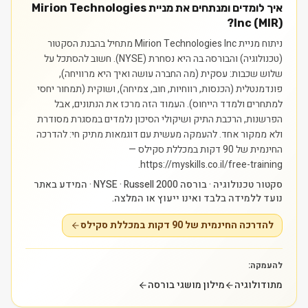
איך לומדים ומנתחים את מניית Mirion Technologies
Inc (MIR)?
ניתוח מניית Mirion Technologies Inc מתחיל בהבנת הסקטור
(טכנולוגיה) והבורסה בה היא נסחרת (NYSE). חשוב להסתכל על
שלוש שכבות: עסקית (מה החברה עושה ואיך היא מרוויחה),
פונדמנטלית (הכנסות, רווחיות, חוב, צמיחה), ושוקית (תמחור יחסי
למתחרים ולמדד הייחוס). העמוד הזה מרכז את הנתונים, אבל
הפרשנות, הרכבת התיק ושיקולי הסיכון נלמדים במסגרת מסודרת
ולא ממקור אחד.
להעמקה מעשית עם דוגמאות מתיק חי: להדרכה
החינמית של 90 דקות במכללת סקילס —
https://myskills.co.il/free-training.
סקטור טכנולוגיה · בורסה NYSE · Russell 2000 · המידע באתר
נועד ללמידה בלבד ואינו ייעוץ או המלצה.
להדרכה החינמית של 90 דקות במכללת סקילס
להעמקה:
מתודולוגיה
מילון מושגי בורסה