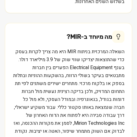
בשלוש השנים האחרונות.
מה מיוחד ב-
MIR
?
השאלה המרכזית בניתוח MIR היא מה צריך לקרות בעסק
כדי שהתוצאות יצדיקו שווי שוק של 3.9 מיליארד דולר.
בענף Electrical Equipment הפערים בין חברות
מתבטאים בעיקר בשולי הרווח, בהשקעות ההוניות ובתלות
בספק או בלקוח מרכזי. מתחרים ישירים משתנים לפי תת
התחום המדויק, ולכן בדיקה רצינית נעשית מול חברות
דומות בגודל, בגאוגרפיה ובמודל העסקי, ולא מול כל
חברה שנמצאת באותו סקטור כללי. עבור משקיע ישראלי,
דרך עבודה סבירה היא לפתוח את הדוח האחרון של
Mirion Technologies Inc, לסמן את מקורות ההכנסה, ואז
לבדוק אם השוק מתמחר שיפור, האטה או יציבות. נקודת