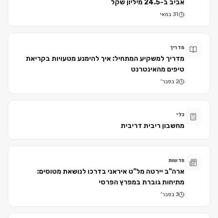
אביב ב-24.5 מיליון שקל
31 במאי
מדריך
מדריך למשקיע המתחיל: איך להימנע מטעויות בקריאת
טיפים מהאינטרנט
2 בפבר׳
כלי
מחשבון ריבית דריבית
חדשות
ארה"ב יירטה מל"ט איראני בדרכו לנושאת מטוסים:
מתיחות גוברת במפרץ הפרסי
3 בפבר׳