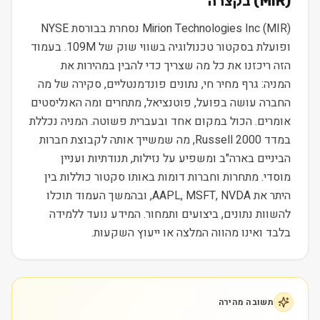
) בקצרה
MIR
(
Mirion Technologies Inc (MIR) נסחרת בבורסת NYSE
ופועלת בסקטור טכנולוגיה בשווי שוק של 109M. בעמוד
הזה ריכזנו את כל מה שצריך כדי להבין במהירות את
המניה: גרף מחיר חי, נתונים פונדמנטליים, סקירה של מה
החברה עושה בפועל, פוטנציאל, מתחרים ומה האנליסטים
אומרים. הכול במקום אחד ובעברית פשוטה. המניה נכללת
במדד Russell 2000, מה שמשייך אותה לקבוצת חברות
הביניים בארה"ב ומשפיע על נזילות, תנודתיות ועניין
מוסדי. מתחרות וחברות דומות באותו סקטור כוללות בין
היתר את AAPL, MSFT, NVDA, ובהמשך העמוד תוכלו
להשוות נתונים, ביצועים ותמחור. המידע נועד ללמידה
בלבד ואינו מהווה המלצה או ייעוץ השקעות.
תשובה מהירה