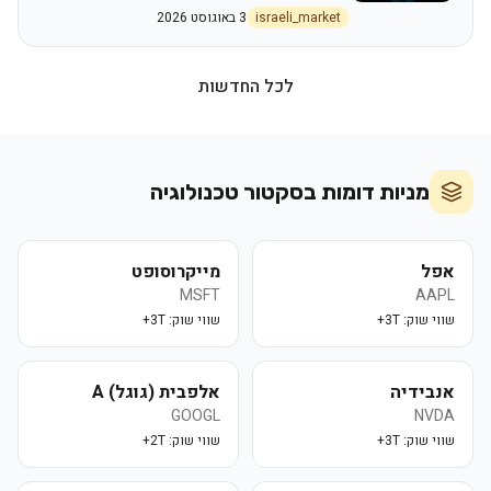
שנרכשה על ידי קרן פרמירה
israeli_market
3 באוגוסט 2026
לכל החדשות
מניות דומות בסקטור
טכנולוגיה
אפל
מייקרוסופט
MSFT
AAPL
שווי שוק:
3T+
שווי שוק:
3T+
אנבידיה
אלפבית (גוגל) A
GOOGL
NVDA
שווי שוק:
3T+
שווי שוק:
2T+