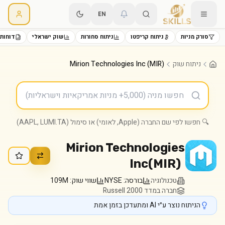
EN
סורק מניות
ניתוח קריפטו
ניתוח סחורות
שוק ישראלי
דוחות 
ניתוח שוק
Mirion Technologies Inc (MIR)
🔍 חפשו לפי שם החברה (Apple, לאומי) או סימול (AAPL, LUMI.TA)
Mirion Technologies
Inc
(
MIR
)
טכנולוגיה
בורסה:
NYSE
שווי שוק:
109M
חברה במדד Russell 2000
הניתוח נוצר ע״י AI ומתעדכן בזמן אמת