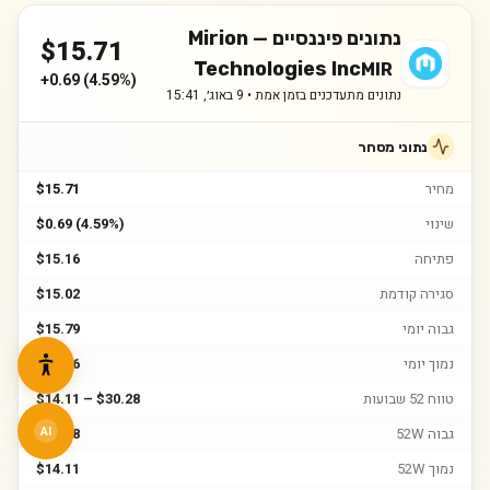
נתונים פיננסיים —
Mirion
$
15.71
Technologies Inc
MIR
+
0.69
(
4.59%
)
נתונים מתעדכנים בזמן אמת •
9 באוג׳, 15:41
נתוני מסחר
מחיר
$15.71
שינוי
$0.69 (4.59%)
פתיחה
$15.16
סגירה קודמת
$15.02
גבוה יומי
$15.79
נמוך יומי
$14.96
טווח 52 שבועות
$14.11 – $30.28
גבוה 52W
$30.28
AI
נמוך 52W
$14.11