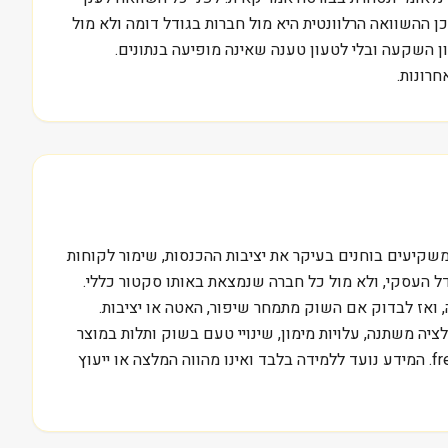
 ההשוואה הרלוונטית היא מול חברות בגודל דומה ולא מול
ות של Thermo Fisher Scientific, Inc., בלי להפוך את המניה לרעיון השקעה ובלי לטעון טענה שאינה מופיעה בנתונים.
רונות.
Thermo Fisher S. ובאיזה קצב הן משתנות. בענף מניות משקיעים בוחנים בעיקר את יציבות ההכנסות, שימור לקוחות
דל העסקי, ולא מול כל חברה שנמצאת באותו סקטור כללי.
אחרון של Thermo Fisher Scientific, Inc., לסמן את מקורות ההכנסה, ואז לבדוק אם השוק מתמחר שיפור, האטה או יציבות.
ציה משתנה, עלויות מימון, שינויי טעם בשוק ותלות במוצר
מרכזי אחד. מי שרוצה ללמוד לקרוא דוחות כאלה בצורה מסודרת יכול להתחיל בהדרכה חינם של מכללת סקילס בכתובת /free-training. המידע נועד ללמידה בלבד ואינו מהווה המלצה או ייעוץ