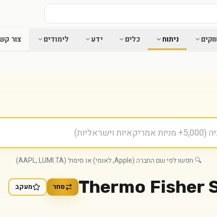
וקים
ניתוח
כלים
ידע
לימודים
צור קש
🔍 חפשו לפי שם החברה (Apple, לאומי) או סימול (AAPL, LUMI.TA)
Thermo Fisher Sc
סחר
מעקב