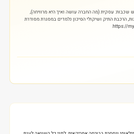
ת הסקטור (בריאות) והבורסה בה היא נסחרת (NYSE). חשוב להסתכל על שלוש שכבות: עסקית (מה החברה עושה ואיך היא מרוויחה),
נות, הרכבת התיק ושיקולי הסיכון נלמדים במסגרת מסודרת
אמריקאית. החברה מדווחת פעילות בשוק בינלאומי ונסחרת בבורסה אמריקאית. לפני כל השוואה לענף