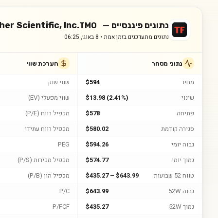
נתונים פיננסיים —
er Scientific, Inc.
TMO
נתונים מתעדכנים בזמן אמת •
8 באוג׳, 06:25
נתוני מסחר
הערכת שווי
מחיר
$594
שווי שוק
שינוי
$13.98 (2.41%)
שווי מפעלי (EV)
פתיחה
$578
מכפיל רווח (P/E)
סגירה קודמת
$580.02
מכפיל רווח עתידי
גבוה יומי
$594.26
PEG
נמוך יומי
$574.77
מכפיל מכירות (P/S)
טווח 52 שבועות
$435.27 – $643.99
מכפיל הון (P/B)
גבוה 52W
$643.99
P/C
נמוך 52W
$435.27
P/FCF