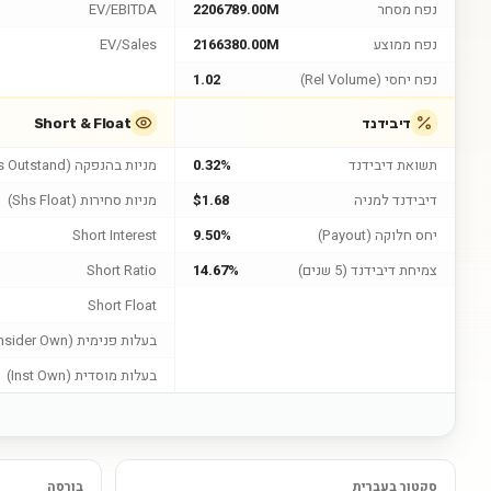
נפח מסחר
2206789.00M
EV/EBITDA
נפח ממוצע
2166380.00M
EV/Sales
נפח יחסי (Rel Volume)
1.02
דיבידנד
Short & Float
תשואת דיבידנד
0.32%
מניות בהנפקה (Shs Outstand)
דיבידנד למניה
$1.68
מניות סחירות (Shs Float)
יחס חלוקה (Payout)
9.50%
Short Interest
צמיחת דיבידנד (5 שנים)
14.67%
Short Ratio
Short Float
בעלות פנימית (Insider Own)
בעלות מוסדית (Inst Own)
סקטור בעברית
בורסה