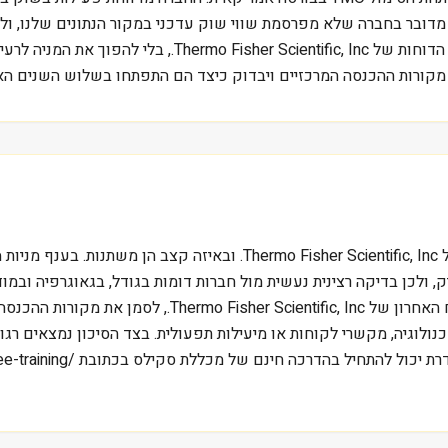
ובר בחברה שלא מפרסמת שווי שוק עדכני במקור הנתונים שלנו, ולכן
כלל הענף. התיאור כאן נועד לתת מסגרת בסיסית לקריאה של הדוח
מקורות ההכנסה המרכזיים ויבדוק כיצד הם התפתחו בשלוש השנים האח
השאלה המרכזית בניתוח TMO היא מה מייצר את ההכנסות של cientific, Inc
, ולכן בדיקה רצינית נעשית מול חברות דומות בגודל, בגאוגרפיה ובמו
עבור משקיע ישראלי, דרך עבודה סבירה היא לפתוח את הדוח ה
ולוגיה, מקשרי לקוחות או מיעילות תפעולית. בצד הסיכון נמצאים רגול