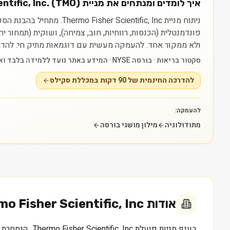
איך לומדים ומנתחים את מניית Thermo Fisher Scientific, Inc. (TMO)?
פונדמנטלית (הכנסות, רווחיות, חוב, צמיחה), ושוקית (תמחור 
ולא ממקור אחד.
להעמקה מעשית עם דוגמאות מתיק חי: להדרכה החינמית של 90 דקות במכללת סקילס — raining
סקטור בריאות · בורסה NYSE · המידע באתר נועד ללמידה בלבד ואינו ייעוץ או המלצה.
להדרכה החינמית של 90 דקות במכללת סקילס
להעמקה:
מתודולוגיה
מילון מושגי בורסה
אודות
o Fisher Scientific, Inc.