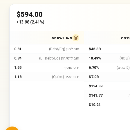
$
594.00
+
13.98
(
2.41%
)
מיחה
מאזן ואיתנות
$46.3B
חוב להון (Debt/Eq)
0.81
שנתי)
10.49%
חוב ל״ט/הון (LT Debt/Eq)
0.74
)
6.70%
יחס שוטף
1.55
$7.0B
יחס מהיר (Quick)
1.18
$124.89
$141.77
$10.94