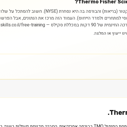
ניתוח מניית Thermo Fisher Scientific, Inc. מתחיל בהבנ
יחסי למתחרים ולמדד הייחוס). העמוד הזה מרכז את הנתונים, אבל הפרש
https://myskills.co.il/free-t.
Therm
בענף מניות פועלת Thermo Fisher Scientific, Inc., הנסחרת תחת הסימול TMO בבורסה 