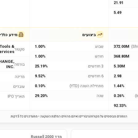
21.91
5.49
ביצועים
מידע כללי
372.00M
שבוע
1.00%
 Tools &
סקטור
ervices
368.80M
חודש
1.00%
HANGE,
בורסה
5.30M
3 חודשים
25.19%
INC.
2.98
6 חודשים
9.52%
מדינה
1.44%
מתחילת השנה (YTD)
0.10%
עובדים
0.26%
שנה
29.20%
תאריך IPO
92.33%
הנתונים מבוססים על מקורות ציבוריים ואינם מהווים המלצת השקעה • מתעדכנים כל 5 דקות
מדד Russell 2000