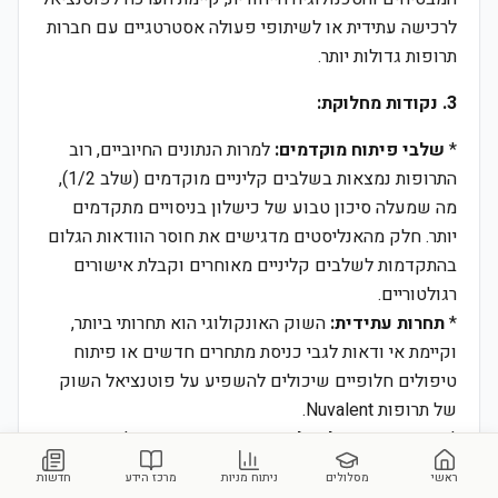
לרכישה עתידית או לשיתופי פעולה אסטרטגיים עם חברות
תרופות גדולות יותר.
3. נקודות מחלוקת:
*
שלבי פיתוח מוקדמים:
למרות הנתונים החיוביים, רוב
התרופות נמצאות בשלבים קליניים מוקדמים (שלב 1/2),
מה שמעלה סיכון טבוע של כישלון בניסויים מתקדמים
יותר. חלק מהאנליסטים מדגישים את חוסר הוודאות הגלום
בהתקדמות לשלבים קליניים מאוחרים וקבלת אישורים
רגולטוריים.
*
תחרות עתידית:
השוק האונקולוגי הוא תחרותי ביותר,
וקיימת אי ודאות לגבי כניסת מתחרים חדשים או פיתוח
טיפולים חלופיים שיכולים להשפיע על פוטנציאל השוק
של תרופות Nuvalent.
*
הערכת שווי אל מול סיכון:
בעוד שרוב האנליסטים
רואים פוטנציאל צמיחה משמעותי, ישנה דילמה בהערכת
ראשי
מסלולים
ניתוח מניות
מרכז הידע
חדשות
השווי הנוכחי של החברה אל מול הסיכונים הקליניים