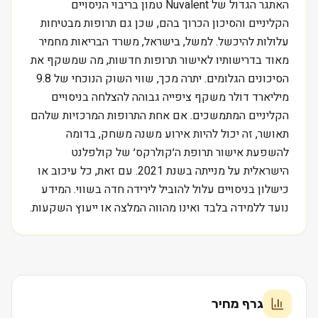
האתגר הגדול של Nuvalent טמון בריבוי הניסויים
הקליניים והסיכון הכרוך בהם, שכן גם תרופות מבטיחות
עלולות להיכשל. למשל, בישראל, משרד הבריאות מחמיר
מאוד בדרישותיו לאישור תרופות חדשות, מה שמשקף את
הסיכונים הגלומים. יתרה מכך, שווי השוק הנוכחי של 9.8
מיליארד דולר משקף ציפייה גבוהה להצלחה בניסויים
הקליניים המתמשכים. אם אחת התרופות המרכזיות שלהם
תאושר, זה יכול להיות אירוע משנה משחק, בדומה
להשפעת אישור תרופת ה׳קולרקס׳ של קולפלנט
הישראלית על מנייתה בשנת 2021. עם זאת, כל עיכוב או
כישלון בניסויים עלול להוביל לירידה חדה בשווי. המידע
נועד ללמידה בלבד ואינו מהווה המלצה או ייעוץ השקעות.
גרף מחיר