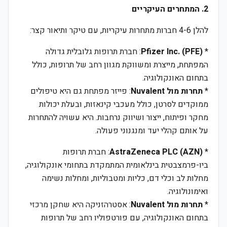
2. המתחרים העיקריים
להלן 4-6 חברות מתחרות עיקריות, עם טיקר ותיאור קצר:
*
Pfizer Inc. (PFE)
: חברת תרופות גלובלית גדולה
המפתחת, מייצרת ומשווקת מגוון רחב של תרופות, כולל
בתחום האונקולוגיה.
*
תחרות מול Nuvalent
: פייזר מפתחת גם היא טיפולים
ממוקדים לסרטן, כולל מעכבי קינאזות, ובעלת יכולות
מחקר ופיתוח, ייצור ושיווק נרחבות. היא עשויה להתחרות
על אותם קהלי יעד ומנגנוני פעולה.
*
AstraZeneca PLC (AZN)
: חברת תרופות
ביו-פרמצבטית בינלאומית המתמקדת בתחומי אונקולוגיה,
מחלות לב וכלי דם, כליות ומטבוליות, ומחלות נשימה
ואימונולוגיה.
*
תחרות מול Nuvalent
: אסטרהזניקה היא שחקן מרכזי
בתחום האונקולוגיה, עם פורטפוליו רחב של תרופות