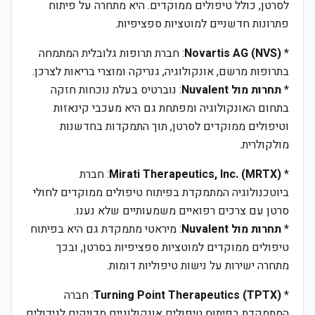
לסרטן, כולל טיפולים ממוקדים. היא מתחרה על פיתוח
פתרונות חדשניים למוטציות ספציפיות.
*
Novartis AG (NVS)
: חברת תרופות גלובלית המתמחה
בתרופות מרשם, אונקולוגיה, גנריקה ומוצרי בריאות לצרכן.
*
תחרות מול Nuvalent
: נוברטיס בעלת נוכחות חזקה
בתחום האונקולוגיה ומפתחת גם היא מעכבי קינאזות
וטיפולים ממוקדים לסרטן, תוך התמקדות בחדשנות
מולקולרית.
*
Mirati Therapeutics, Inc. (MRTX)
: חברת
ביוטכנולוגיה המתמקדת בפיתוח טיפולים ממוקדים לחולי
סרטן עם צרכים רפואיים משמעותיים שלא נענו.
*
תחרות מול Nuvalent
: מיראטי מתמקדת גם היא בפיתוח
טיפולים ממוקדים למוטציות ספציפיות בסרטן, ובכך
מתחרה ישירות על נישות טיפוליות דומות.
*
Turning Point Therapeutics (TPTX)
: חברה
המתמקדת בפיתוח טיפולים אונקולוגיים מדויקים לגידולים