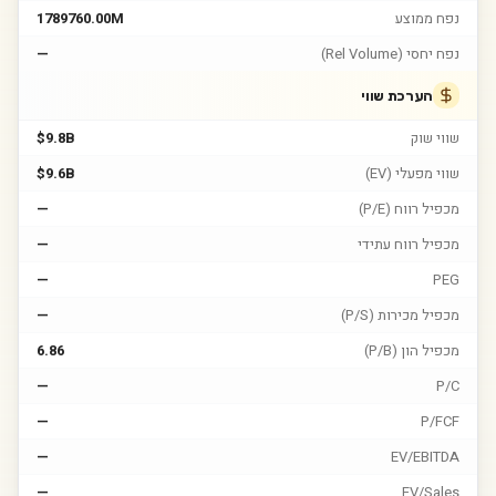
נפח ממוצע
1789760.00M
נפח יחסי (Rel Volume)
—
הערכת שווי
שווי שוק
$9.8B
שווי מפעלי (EV)
$9.6B
מכפיל רווח (P/E)
—
מכפיל רווח עתידי
—
—
PEG
מכפיל מכירות (P/S)
—
מכפיל הון (P/B)
6.86
—
P/C
—
P/FCF
—
EV/EBITDA
—
EV/Sales