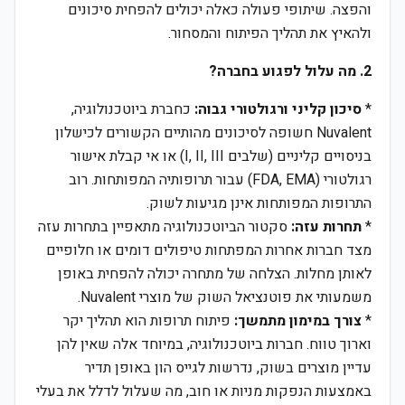
והפצה. שיתופי פעולה כאלה יכולים להפחית סיכונים
ולהאיץ את תהליך הפיתוח והמסחור.
2. מה עלול לפגוע בחברה?
*
סיכון קליני ורגולטורי גבוה:
כחברת ביוטכנולוגיה,
Nuvalent חשופה לסיכונים מהותיים הקשורים לכישלון
בניסויים קליניים (שלבים I, II, III) או אי קבלת אישור
רגולטורי (FDA, EMA) עבור תרופותיה המפותחות. רוב
התרופות המפותחות אינן מגיעות לשוק.
*
תחרות עזה:
סקטור הביוטכנולוגיה מתאפיין בתחרות עזה
מצד חברות אחרות המפתחות טיפולים דומים או חלופיים
לאותן מחלות. הצלחה של מתחרה יכולה להפחית באופן
משמעותי את פוטנציאל השוק של מוצרי Nuvalent.
*
צורך במימון מתמשך:
פיתוח תרופות הוא תהליך יקר
וארוך טווח. חברות ביוטכנולוגיה, במיוחד אלה שאין להן
עדיין מוצרים בשוק, נדרשות לגייס הון באופן תדיר
באמצעות הנפקות מניות או חוב, מה שעלול לדלל את בעלי