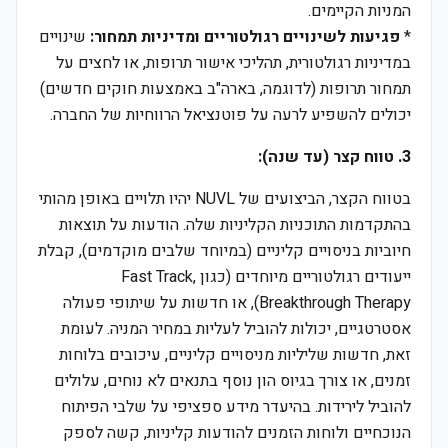
המניות הקיימים.
*
פגיעות לשינויים רגולטוריים ומדיניות תמחור:
שינויים
במדיניות רגולטורית, תהליכי אישור תרופות, או לחצים על
תמחור תרופות (לדוגמה, בארה"ב באמצעות חוקים חדשים)
יכולים להשפיע לרעה על פוטנציאל הרווחיות של החברה.
3. טווח קצר (עד שנה):
בטווח הקצר, הביצועים של NUVL יהיו תלויים באופן מהותי
בהתקדמות התוכניות הקליניות שלה. הודעות על תוצאות
חיוביות בניסויים קליניים (במיוחד שלבים מוקדמים), קבלת
ייעודים רגולטוריים מיוחדים (כגון Fast Track,
Breakthrough Therapy), או חדשות על שיתופי פעולה
אסטרטגיים, יכולות להוביל לעליות במחיר המניה. לעומת
זאת, חדשות שליליות מניסויים קליניים, עיכובים בלוחות
זמנים, או צורך בגיוס הון נוסף בתנאים לא נוחים, עלולים
להוביל לירידות. בהיעדר מידע ספציפי על שלבי הפיתוח
הנוכחיים ולוחות הזמנים להודעות קליניות, קשה לספק