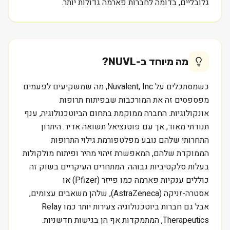
גלובליים, בדומה לחברות פארמה גדולות יותר.
מה מיוחד ב-
NUVL
?
כשמסתכלים על Nuvalent, Inc, מה שמשקיעים לפעמים
מפספסים זה את המורכבות שבפיתוח תרופות
אונקולוגיות. החברה ממוקמת בתחום הביוטכנולוגיה, ענף
תנודתי מאוד, אך עם פוטנציאל תשואה אדיר. היתרון
התחרותי שלהם נובע מפלטפורמת גילוי התרופות
הממוקדת שלהם, המאפשרת זיהוי מהיר ופיתוח מולקולות
בעלות סלקטיביות גבוהה. המתחרים העיקריים בשוק זה
כוללים ענקיות פארמה כמו פייזר (Pfizer) או
אסטרה-זניקה (AstraZeneca), שלהן משאבים עצומים,
אבל גם חברות ביוטכנולוגיה צעירות יותר כמו Relay
Therapeutics, המתמקדות אף הן בגישות חדשניות.