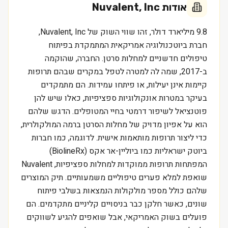
אודות
Nuvalent, Inc
9.8 מיליארד דולר, זהו שווי השוק של Nuvalent, Inc,
חברת ביוטכנולוגיה אמריקאית המתמקדת בפיתוח
טיפולים חדשניים למחלות סרטן. החברה, שהוקמה
ב-2017, שמה לה למטרה לטפל במקרים שבהם תרופות
קיימות אינן יעילות, או פיתחו עמידות. הם מתמקדים
בעיקר במטרות אונקולוגיות ספציפיות, כאלו שיש להן
פוטנציאל לשיפור דרמטי בחיי המטופלים. הדגש שלהם
הוא על אפיון מדויק של מחלות הסרטן ברמה המולקולרית,
כדי ליצור תרופות מותאמות אישית. לדוגמה, כמו חברות
ביוטק ישראליות כמו ביוליין-אר אקס (BiolineRx)
המפתחות תרופות ממוקדות למחלות ספציפיות, Nuvalent
שואפת למלא פערים טיפוליים משמעותיים. תיק המוצרים
שלהם כולל מספר מולקולות הנמצאות בשלבי פיתוח
שונים, כאשר חלקן כבר בניסויים קליניים מתקדמים. הם
פועלים בשוק האמריקאי, אבל שואפים להגיע לשווקים