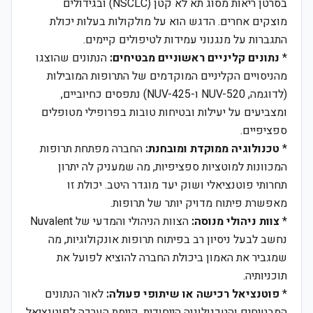
בסרטן ריאות מסוג תא לא קטן (NSCLC) ובגידולים
מוצקים אחרים. הדגש הוא על מולקולות בעלות יכולת
התגברות על מנגנוני עמידות לטיפולים קיימים.
*
נתונים קליניים ראשוניים מבטיחים:
הנתונים שהוצגו
מהניסויים הקליניים המוקדמים של התרופות המובילות
(לדוגמה, NUV-520 ו-NUV-425) נתפסים כחיוביים,
ומצביעים על יעילות ובטיחות טובות בפרופילי מטופלים
ספציפיים.
*
טכנולוגיה ממוקדת ומובחנת:
החברה מפתחת תרופות
המכוונות למוטציות ספציפיות, מה שמעניק לה יתרון
תחרותי פוטנציאלי ושוק יעד מוגדר היטב. יכולת זו
מאפשרת פיתוח מדויק יותר של תרופות.
*
צוות ניהולי מנוסה:
הצוות הניהולי והמדעי של Nuvalent
נחשב לבעל ניסיון רב בפיתוח תרופות אונקולוגיות, מה
שמגביר את האמון ביכולת החברה להוציא לפועל את
תוכניותיה.
*
פוטנציאל רכישה או שיתופי פעולה:
לאור הנתונים
המבטיחים והטכנולוגיה הייחודית, קיימת הערכה לפוטנציאל