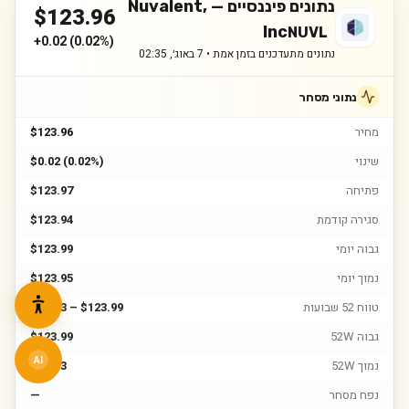
נתונים פיננסיים —
Nuvalent,
$
123.96
Inc
NUVL
+
0.02
(
0.02%
)
נתונים מתעדכנים בזמן אמת •
7 באוג׳, 02:35
נתוני מסחר
מחיר
$123.96
שינוי
$0.02 (0.02%)
פתיחה
$123.97
סגירה קודמת
$123.94
גבוה יומי
$123.99
נמוך יומי
$123.95
טווח 52 שבועות
$71.13 – $123.99
גבוה 52W
$123.99
AI
נמוך 52W
$71.13
נפח מסחר
—