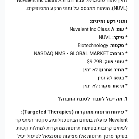
להלן ניתוח פוטנציאל עבור חברת Nuvalent Inc Class A
(NUVL). הניתוח מתבסס על נתוני הרקע המסופקים.
נתוני רקע זמינים:
*
שם:
Nuvalent Inc Class A
*
טיקר:
NUVL
*
סקטור:
Biotechnology
*
בורסה:
NASDAQ NMS - GLOBAL MARKET
*
שווי שוק:
$9.79B
*
מחיר אחרון:
לא זמין
*
בטא:
לא זמין
*
תיאור מקור:
לא זמין
1. מה יכול לעבוד לטובת החברה?
*
פיתוח תרופות ממוקדות (Targeted Therapies):
Nuvalent פועלת בתחום הביוטכנולוגיה, סקטור המתמקד
לעיתים קרובות בפיתוח תרופות ממוקדות למחלות קשות,
בעיקר סרטן. תרופות אלו מציעות פוטנציאל לטיפול יעיל