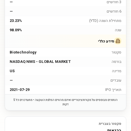
3 חודשים
—
6 חודשים
—
מתחילת השנה (YTD)
23.23%
שנה
98.09%
מידע כללי
סקטור
Biotechnology
בורסה
NASDAQ NMS - GLOBAL MARKET
מדינה
US
עובדים
—
תאריך IPO
2021-07-29
הנתונים מבוססים על מקורות ציבוריים ואינם מהווים המלצת השקעה • מתעדכנים כל 5
דקות
סקטור בעברית
בריאות