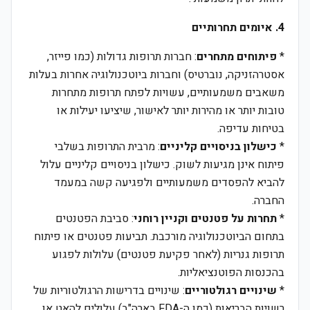
4. איומים תחרותיים
*
פיתוחים מתחרים
: חברות תרופות גדולות (כמו פייזר,
אסטרהזניקה, נוברטיס) וחברות ביוטכנולוגיה אחרות בעלות
משאבים משמעותיים, עשויות לפתח תרופות מתחרות
טובות יותר או מהירות יותר לאישור, שיציעו יעילות או
בטיחות עדיפה.
*
כישלון בניסויים קליניים
: מרבית התרופות בשלבי
פיתוח אינן מגיעות לשוק. כישלון בניסויים קליניים עלול
להביא להפסדים משמעותיים ולפגיעה קשה במעמד
החברה.
*
תחרות על פטנטים וקניין רוחני
: סביבת הפטנטים
בתחום הביוטכנולוגיה מורכבת. תביעות פטנטים או פיתוח
תרופות גנריות (לאחר פקיעת פטנטים) עלולות לפגוע
בהכנסות הפוטנציאליות.
*
שינויים רגולטוריים
: שינויים בדרישות הרגולטוריות של
רשויות הבריאות (כמו ה-FDA בארה"ב) עלולים להאט או