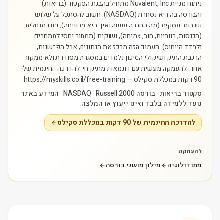
ניתוח מניית Nuvalent, Inc מתחיל בהבנת הסקטור (בריאות)
והבורסה בה היא נסחרת (NASDAQ). חשוב להסתכל על שלוש
שכבות: עסקית (מה החברה עושה ואיך היא מרוויחה), פונדמנטלית
(הכנסות, רווחיות, חוב, צמיחה), ושוקית (תמחור יחסי למתחרים
ולמדד הייחוס). העמוד הזה מרכז את הנתונים, אבל הפרשנות,
הרכבת התיק ושיקולי הסיכון נלמדים במסגרת מסודרת ולא ממקור
אחד.
להעמקה מעשית עם דוגמאות מתיק חי: להדרכה החינמית של
90 דקות במכללת סקילס — https://myskills.co.il/free-training.
סקטור בריאות · בורסה NASDAQ · Russell 2000 · המידע באתר
נועד ללמידה בלבד ואינו ייעוץ או המלצה.
להדרכה החינמית של 90 דקות במכללת סקילס
להעמקה:
מתודולוגיה
מילון מושגי בורסה