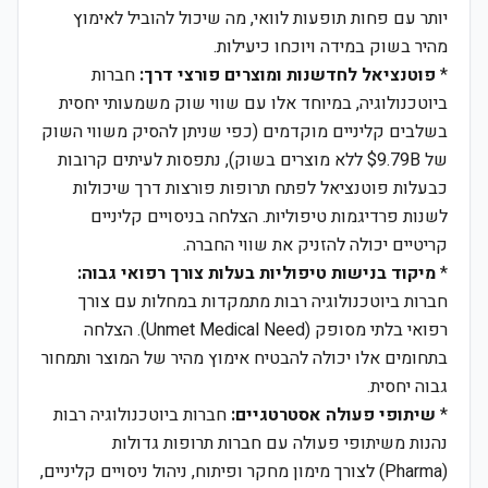
יותר עם פחות תופעות לוואי, מה שיכול להוביל לאימוץ
מהיר בשוק במידה ויוכחו כיעילות.
*
פוטנציאל לחדשנות ומוצרים פורצי דרך:
חברות
ביוטכנולוגיה, במיוחד אלו עם שווי שוק משמעותי יחסית
בשלבים קליניים מוקדמים (כפי שניתן להסיק משווי השוק
של $9.79B ללא מוצרים בשוק), נתפסות לעיתים קרובות
כבעלות פוטנציאל לפתח תרופות פורצות דרך שיכולות
לשנות פרדיגמות טיפוליות. הצלחה בניסויים קליניים
קריטיים יכולה להזניק את שווי החברה.
*
מיקוד בנישות טיפוליות בעלות צורך רפואי גבוה:
חברות ביוטכנולוגיה רבות מתמקדות במחלות עם צורך
רפואי בלתי מסופק (Unmet Medical Need). הצלחה
בתחומים אלו יכולה להבטיח אימוץ מהיר של המוצר ותמחור
גבוה יחסית.
*
שיתופי פעולה אסטרטגיים:
חברות ביוטכנולוגיה רבות
נהנות משיתופי פעולה עם חברות תרופות גדולות
(Pharma) לצורך מימון מחקר ופיתוח, ניהול ניסויים קליניים,