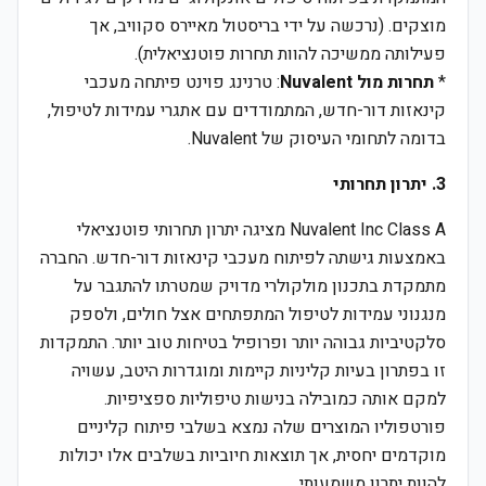
מוצקים. (נרכשה על ידי בריסטול מאיירס סקוויב, אך
פעילותה ממשיכה להוות תחרות פוטנציאלית).
*
תחרות מול Nuvalent
: טרנינג פוינט פיתחה מעכבי
קינאזות דור-חדש, המתמודדים עם אתגרי עמידות לטיפול,
בדומה לתחומי העיסוק של Nuvalent.
3. יתרון תחרותי
Nuvalent Inc Class A מציגה יתרון תחרותי פוטנציאלי
באמצעות גישתה לפיתוח מעכבי קינאזות דור-חדש. החברה
מתמקדת בתכנון מולקולרי מדויק שמטרתו להתגבר על
מנגנוני עמידות לטיפול המתפתחים אצל חולים, ולספק
סלקטיביות גבוהה יותר ופרופיל בטיחות טוב יותר. התמקדות
זו בפתרון בעיות קליניות קיימות ומוגדרות היטב, עשויה
למקם אותה כמובילה בנישות טיפוליות ספציפיות.
פורטפוליו המוצרים שלה נמצא בשלבי פיתוח קליניים
מוקדמים יחסית, אך תוצאות חיוביות בשלבים אלו יכולות
להוות יתרון משמעותי.