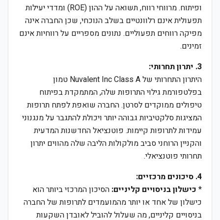
ופיתוח. מרווחי רווח, תשואה על ההון (ROE) ומדדי יעילות
תפעולית אינם רלוונטיים בשלב הנוכחי, שכן החברה אינה
מפיקה רווחים תפעוליים. נתונים מספריים על רווחיות אינם
זמינים.
3. יתרון תחרותי:
היתרון התחרותי של Nuvalent Inc Class A טמון
בפלטפורמת גילוי התרופות שלה, המתמקדת בפיתוח
טיפולים ממוקדים לסרטן. החברה שואפת לפתח תרופות
המציגות סלקטיביות גבוהה יותר ויכולת להתגבר על מנגנוני
עמידות לתרופות קיימות. פוטנציאל החדשנות המדעית
והקניין הרוחני סביב מולקולות הליבה שלה מהווים יתרון
תחרותי פוטנציאלי.
4. סיכונים מרכזיים:
*
כישלון בניסויים קליניים:
הסיכון המרכזי ביותר הוא
כישלון של אחד או יותר מהמועמדים לתרופות של החברה
בניסויים קליניים, מה שעלול להוביל לאובדן השקעות