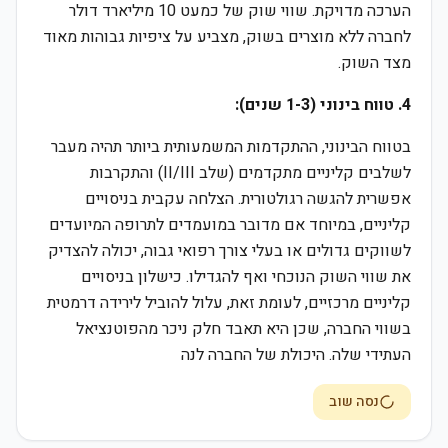
הערכה מדויקת. שווי שוק של כמעט 10 מיליארד דולר
לחברה ללא מוצרים בשוק, מצביע על ציפיות גבוהות מאוד
מצד השוק.
4. טווח בינוני (1-3 שנים):
בטווח הבינוני, ההתקדמות המשמעותית ביותר תהיה מעבר
לשלבים קליניים מתקדמים (שלב II/III) והתקרבות
אפשרית להגשה רגולטורית. הצלחה עקבית בניסויים
קליניים, במיוחד אם מדובר במועמדים לתרופה המיועדים
לשווקים גדולים או בעלי צורך רפואי גבוה, יכולה להצדיק
את שווי השוק הנוכחי ואף להגדילו. כישלון בניסויים
קליניים מרכזיים, לעומת זאת, עלול להוביל לירידה דרמטית
בשווי החברה, שכן היא תאבד חלק ניכר מהפוטנציאל
העתידי שלה. היכולת של החברה לנה
נסה שוב