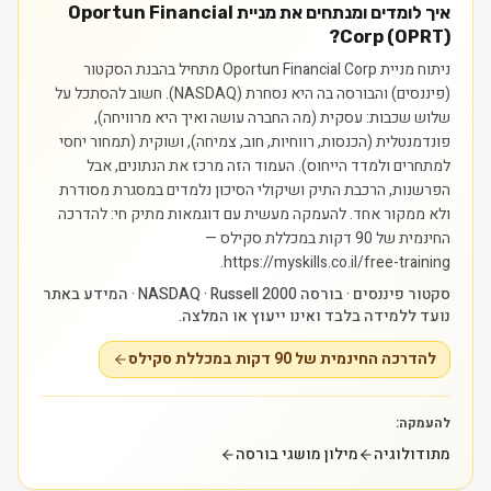
איך לומדים ומנתחים את מניית Oportun Financial
Corp (OPRT)?
ניתוח מניית Oportun Financial Corp מתחיל בהבנת הסקטור
(פיננסים) והבורסה בה היא נסחרת (NASDAQ). חשוב להסתכל על
שלוש שכבות: עסקית (מה החברה עושה ואיך היא מרוויחה),
פונדמנטלית (הכנסות, רווחיות, חוב, צמיחה), ושוקית (תמחור יחסי
למתחרים ולמדד הייחוס). העמוד הזה מרכז את הנתונים, אבל
הפרשנות, הרכבת התיק ושיקולי הסיכון נלמדים במסגרת מסודרת
ולא ממקור אחד.
להעמקה מעשית עם דוגמאות מתיק חי: להדרכה
החינמית של 90 דקות במכללת סקילס —
https://myskills.co.il/free-training.
סקטור פיננסים · בורסה NASDAQ · Russell 2000 · המידע באתר
נועד ללמידה בלבד ואינו ייעוץ או המלצה.
להדרכה החינמית של 90 דקות במכללת סקילס
להעמקה:
מתודולוגיה
מילון מושגי בורסה