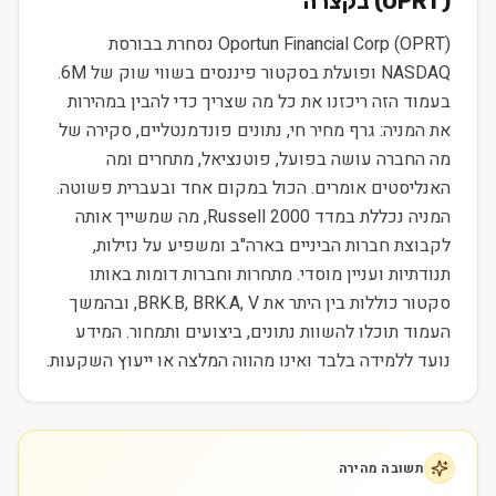
) בקצרה
OPRT
(
Oportun Financial Corp (OPRT) נסחרת בבורסת
NASDAQ ופועלת בסקטור פיננסים בשווי שוק של 6M.
בעמוד הזה ריכזנו את כל מה שצריך כדי להבין במהירות
את המניה: גרף מחיר חי, נתונים פונדמנטליים, סקירה של
מה החברה עושה בפועל, פוטנציאל, מתחרים ומה
האנליסטים אומרים. הכול במקום אחד ובעברית פשוטה.
המניה נכללת במדד Russell 2000, מה שמשייך אותה
לקבוצת חברות הביניים בארה"ב ומשפיע על נזילות,
תנודתיות ועניין מוסדי. מתחרות וחברות דומות באותו
סקטור כוללות בין היתר את BRK.B, BRK.A, V, ובהמשך
העמוד תוכלו להשוות נתונים, ביצועים ותמחור. המידע
נועד ללמידה בלבד ואינו מהווה המלצה או ייעוץ השקעות.
תשובה מהירה