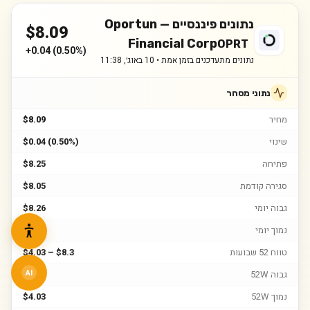
נתונים פיננסיים —
Oportun
$
8.09
Financial Corp
OPRT
+
0.04
(
0.50%
)
נתונים מתעדכנים בזמן אמת •
10 באוג׳, 11:38
נתוני מסחר
מחיר
$8.09
שינוי
$0.04 (0.50%)
פתיחה
$8.25
סגירה קודמת
$8.05
גבוה יומי
$8.26
נמוך יומי
$7.68
טווח 52 שבועות
$4.03 – $8.3
גבוה 52W
$8.3
AI
נמוך 52W
$4.03