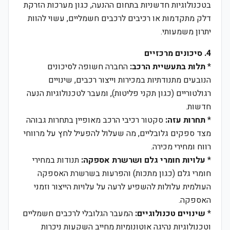
בטכנולוגיות חדשניות בתחום ההנעה, כגון מערכות הזרקת
דלק מתקדמות או רכיבים לרכבים חשמליים, עשוי להוות
יתרון משמעותי.
4. סיכונים מרכזיים
*
תלות בתעשיית הרכב:
החברה חשופה לסיכונים
הנובעים מתנודתיות במכירות וייצור רכבים, שינויים
רגולטוריים (כגון תקני פליטות), ומעבר לטכנולוגיות הנעה
חדשות.
*
תחרות עזה:
סקטור רכיבי הרכב מאופיין בתחרות גבוהה
מצד ספקים גלובליים, מה שעלול להפעיל לחץ על מרווחי
רווח ומחירי מכירה.
*
עלויות חומרי גלם ושרשרת אספקה:
תנודות במחירי
חומרי גלם (כגון מתכות) והפרעות בשרשרת האספקה
העולמית עלולות להשפיע לרעה על עלויות הייצור וזמני
האספקה.
*
שינויים טכנולוגיים:
המעבר הגלובלי לרכבים חשמליים
וטכנולוגיות נהיגה אוטונומיות מחייב השקעות ניכרות