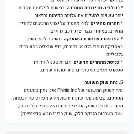
במחקר ופיתוח כדי להישאר רלוונטיים.
*
רגולציה סביבתית מחמירה
: דרישות לפליטות נמוכות
יותר עשויות להעלות את עלויות הפיתוח והייצור.
*
תחרות מחירים
: לחץ מתמיד על יצרני הרכיבים להוריד
מחירים, במיוחד מצד יצרני רכב גדולים.
*
הפרעות בשרשרת האספקה
: חשיפה לשיבושים
באספקת חומרי גלם או רכיבים, כפי שנצפה במשברים
גלובליים.
*
כניסת מתחרים חדשים
: חברות טכנולוגיה או
סטארט-אפים המפתחים פתרונות חדשניים.
5. נתח שוק משוער:
נתח השוק המשוער של Phinia Inc אינו זמין בנתונים
הנתונים. קביעת נתח שוק דורשת מידע מפורט על הכנסות
החברה וגודל השוק הספציפי שבו היא פועלת (לדוגמה,
שוק מערכות הזרקת דלק, שוק רכיבי מנוע ספציפיים).