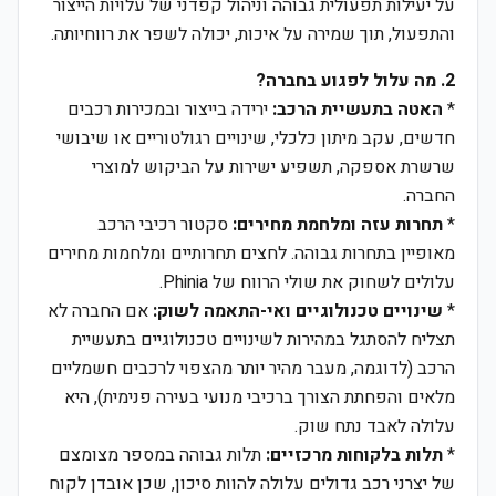
על יעילות תפעולית גבוהה וניהול קפדני של עלויות הייצור
והתפעול, תוך שמירה על איכות, יכולה לשפר את רווחיותה.
2. מה עלול לפגוע בחברה?
*
האטה בתעשיית הרכב:
ירידה בייצור ובמכירות רכבים
חדשים, עקב מיתון כלכלי, שינויים רגולטוריים או שיבושי
שרשרת אספקה, תשפיע ישירות על הביקוש למוצרי
החברה.
*
תחרות עזה ומלחמת מחירים:
סקטור רכיבי הרכב
מאופיין בתחרות גבוהה. לחצים תחרותיים ומלחמות מחירים
עלולים לשחוק את שולי הרווח של Phinia.
*
שינויים טכנולוגיים ואי-התאמה לשוק:
אם החברה לא
תצליח להסתגל במהירות לשינויים טכנולוגיים בתעשיית
הרכב (לדוגמה, מעבר מהיר יותר מהצפוי לרכבים חשמליים
מלאים והפחתת הצורך ברכיבי מנועי בעירה פנימית), היא
עלולה לאבד נתח שוק.
*
תלות בלקוחות מרכזיים:
תלות גבוהה במספר מצומצם
של יצרני רכב גדולים עלולה להוות סיכון, שכן אובדן לקוח