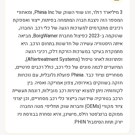
3 מיליארד דולר, זהו שווי השוק של Phinia Inc, ומאחורי
המספר הזה ניצבת חברה המתמחה בפיתוח, ייצור ואספקת
רכיבים מתקדמים למערכות הנעה של כלי רכב. החברה,
שהוקמה ב-2023 כפיצול מחברת BorgWarner, מביאה
איתה היסטוריה עשירה של חדשנות בתחום הרכב. היא
מתמקדת בעיקר במערכות הזרקת דלק, רכיבי הנעה
ופתרונות לאחר טיפול (Aftertreatment Systems),
המיועדים לכמה סוגים של כלי רכב, כולל רכבים פרטיים,
מסחריים וציוד כבד. Phinia פועלת גלובלית, עם נוכחות
חזקה בשווקים באירופה, צפון אמריקה ואסיה. בין
לקוחותיה ניתן למצוא יצרניות רכב מובילות, דוגמת תעשיית
הרכב בטורקיה שידועה בייצור כלי רכב מסחריים, וכן יצרני
ציוד מקורי (OEMs) וחברות שוק תחליפי. מטה החברה
ממוקם ברוצ׳סטר הילס, מישיגן, והיא נסחרת בבורסת ניו
יורק תחת הסימבול PHIN.