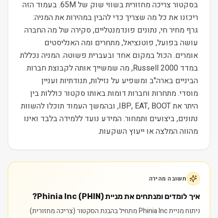
בסקטור צריכה מחזורית בשווי שוק של 65M. בעמוד הזה
ריכזנו את כל מה שצריך כדי להבין במהירות את המניה:
גרף מחיר חי, נתונים פונדמנטליים, סקירה של מה החברה
עושה בפועל, פוטנציאל, מתחרים ומה האנליסטים
אומרים. הכול במקום אחד ובעברית פשוטה. המניה נכללת
במדד Russell 2000, מה שמשייך אותה לקבוצת חברות
הביניים בארה"ב ומשפיע על נזילות, תנודתיות ועניין
מוסדי. מתחרות וחברות דומות באותו סקטור כוללות בין
היתר את IBP, EAT, BOOT, ובהמשך העמוד תוכלו להשוות
נתונים, ביצועים ותמחור. המידע נועד ללמידה בלבד ואינו
מהווה המלצה או ייעוץ השקעות.
תשובה מהירה
איך לומדים ומנתחים את מניית Phinia Inc (PHIN)?
ניתוח מניית Phinia Inc מתחיל בהבנת הסקטור (צריכה מחזורית)