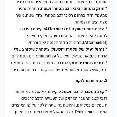
התמקדות בצמיחה בתחום ההנעה החשמלית וההיברידית.
*
חוזק בתחום רכיבי רכב מסחרי ושטח:
החברה נהנית
ממעמד חזק בתחום רכיבי רכב מסחרי וציוד שטח, אשר
מציג יציבות וצמיחה.
*
הזדמנויות בשוק ה-Aftermarket:
קיימת הערכה
לפוטנציאל צמיחה בהכנסות משוק חלקי החילוף
(Aftermarket), המהווה מקור הכנסה יציב ורווחי.
*
ניהול יעיל של עלויות ותפעול:
ציפיות לשיפור בשולי
הרווח כתוצאה מניהול יעיל של עלויות ושיפורים תפעוליים.
*
תזרים מזומנים חזק:
החברה צפויה לייצר תזרים מזומנים
חזק, שיאפשר גמישות פיננסית והשקעה בצמיחה עתידית.
3. נקודות מחלוקת:
*
קצב המעבר לרכב חשמלי:
קיימת אי-הסכמה מסוימת
לגבי קצב המעבר המדויק של תעשיית הרכב לרכבים
חשמליים במלואם, וההשפעה שתהיה לכך על קו המוצרים
המסורתי של Phinia. חלק מהאנליסטים רואים בכך סיכון