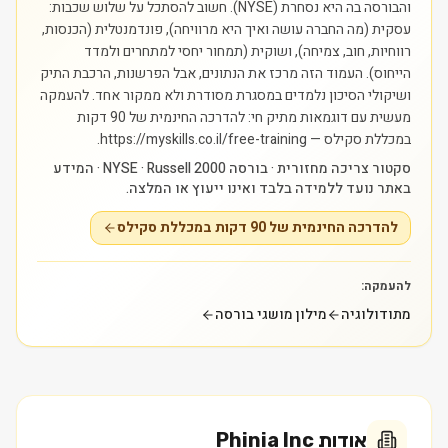
והבורסה בה היא נסחרת (NYSE). חשוב להסתכל על שלוש שכבות:
עסקית (מה החברה עושה ואיך היא מרוויחה), פונדמנטלית (הכנסות,
רווחיות, חוב, צמיחה), ושוקית (תמחור יחסי למתחרים ולמדד
הייחוס). העמוד הזה מרכז את הנתונים, אבל הפרשנות, הרכבת התיק
ושיקולי הסיכון נלמדים במסגרת מסודרת ולא ממקור אחד.
להעמקה
מעשית עם דוגמאות מתיק חי: להדרכה החינמית של 90 דקות
במכללת סקילס — https://myskills.co.il/free-training.
סקטור צריכה מחזורית · בורסה NYSE · Russell 2000 · המידע
באתר נועד ללמידה בלבד ואינו ייעוץ או המלצה.
להדרכה החינמית של 90 דקות במכללת סקילס
להעמקה:
מתודולוגיה
מילון מושגי בורסה
אודות
Phinia Inc