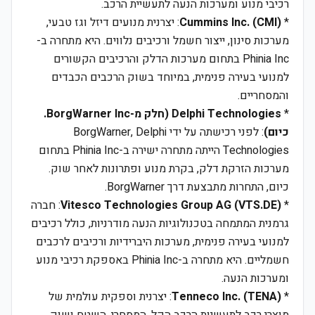
רכיבי מנוע ומערכות הנעה לתעשיית הרכב.
*
Cummins Inc. (CMI)
: יצרנית מנועים דיזל וגז טבעי,
מערכות סינון, ייצור חשמל ורכיבים נלווים. היא מתחרה ב-
Phinia Inc בתחום מערכות הדלק והרכיבים הקשורים
למנועי בעירה פנימית, במיוחד בשוק הרכבים הכבדים
והמסחריים.
*
Delphi Technologies (חלק מ-BorgWarner Inc.
כיום)
: לפני רכישתה על ידי BorgWarner, Delphi
Technologies הייתה מתחרה ישירה ב-Phinia Inc בתחום
מערכות הזרקת דלק, בקרת מנוע ופתרונות לאחר שוק.
כיום, התחרות מתבצעת דרך BorgWarner.
*
Vitesco Technologies Group AG (VTS.DE)
: חברה
גרמנית המתמחה בטכנולוגיות הנעה מודרניות, כולל רכיבים
למנועי בעירה פנימית, מערכות היברידיות ורכיבים לרכבים
חשמליים. היא מתחרה ב-Phinia Inc באספקת רכיבי מנוע
ומערכות הנעה.
*
Tenneco Inc. (TENA)
: יצרנית וספקית עולמית של