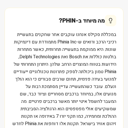
מה מיוחד ב-
PHIN
?
במכללת סקילס אנחנו עוקבים אחר שחקנים בתעשיית
רכיבי הרכב ורואים ש-Phinia Inc מתמודדת עם דינמיקות
שונות. היא ממוקמת בתעשייה תחרותית, כאשר מתחרות
בולטות כוללות את Bosch ואת Delphi Technologies,
הידועות בטווח המוצרים הרחב שלהן. היתרון התחרותי של
Phinia טמון ביכולתה לספק פתרונות טכנולוגיים ייעודיים
למנועי בעירה פנימית, תחום שרבים סבורים כי הוא הולך
ונעלם. עובד כשהתעשייה עדיין מסתמכת רבות על
מנועים אלו, במיוחד ברכבים מסחריים וציוד כבד, שם
המעבר לחשמל איטי יותר מאשר ברכבים פרטיים. מה
שמשקיעים אולי מפספסים הוא הרגולציה הסביבתית
ההולכת ומחמירה, כמו תקני יורו 7 באירופה או תקנות
זיהום אוויר בישראל. תקנות אלו דוחפות את Phinia לחדש