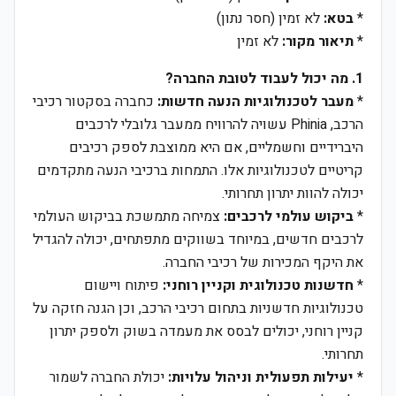
*
בטא:
לא זמין (חסר נתון)
*
תיאור מקור:
לא זמין
1. מה יכול לעבוד לטובת החברה?
*
מעבר לטכנולוגיות הנעה חדשות:
כחברה בסקטור רכיבי
הרכב, Phinia עשויה להרוויח ממעבר גלובלי לרכבים
היברידיים וחשמליים, אם היא ממוצבת לספק רכיבים
קריטיים לטכנולוגיות אלו. התמחות ברכיבי הנעה מתקדמים
יכולה להוות יתרון תחרותי.
*
ביקוש עולמי לרכבים:
צמיחה מתמשכת בביקוש העולמי
לרכבים חדשים, במיוחד בשווקים מתפתחים, יכולה להגדיל
את היקף המכירות של רכיבי החברה.
*
חדשנות טכנולוגית וקניין רוחני:
פיתוח ויישום
טכנולוגיות חדשניות בתחום רכיבי הרכב, וכן הגנה חזקה על
קניין רוחני, יכולים לבסס את מעמדה בשוק ולספק יתרון
תחרותי.
*
יעילות תפעולית וניהול עלויות:
יכולת החברה לשמור