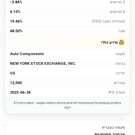
3 חודשים
-3.84%
6 חודשים
6.13%
מתחילת השנה (YTD)
19.46%
שנה
48.03%
מידע כללי
סקטור
Auto Components
בורסה
NEW YORK STOCK EXCHANGE, INC.
מדינה
US
עובדים
12,500
תאריך IPO
2023-06-28
הנתונים מבוססים על מקורות ציבוריים ואינם מהווים המלצת השקעה • מתעדכנים כל 5
דקות
סקטור בעברית
צריכה מחזורית