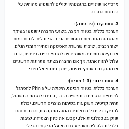
מרכזי או שינויים בהזמנותיו יכולים להשפיע מהותית על
הכנסות החברה.
3. טווח קצר (עד שנה):
הערכה כללית: בטווח הקצר, ביצועי החברה יושפעו בעיקר
מהמגמות הנוכחיות בתעשיית הרכב הגלובלית, לרבות רמות
ייצור רכבים, יציבות שרשרת האספקה ומחירי חומרי הגלם.
אם קיימת חשיפה משמעותית למנועי בעירה פנימית, הדבר
עלול להוות אתגר, אך אם החברה מציגה פתרונות חדשניים
או ממוקדת בשווקי צמיחה, ייתכן פוטנציאל חיובי.
4. טווח בינוני (1-3 שנים):
הערכה כללית: בטווח הבינוני, היכולת של Phinia להסתגל
לשינויים המבניים בתעשיית הרכב, ובפרט למגמת החשמול,
תהיה קריטית. השקעות בפיתוח מוצרים חדשים, יכולת
לספק רכיבים לטכנולוגיות הנעה מתקדמות, והרחבת נתח
שוק בטכנולוגיות אלו, יקבעו את כיוון הצמיחה. יציבות
כלכלית גלובלית תשפיע גם היא על הביקוש הכללי