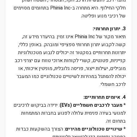
מוצרי רכב לתעשיות הרכב הקל, המסחרי, השטח ושוק
חלקי החילוף. היא מתחרה ב-Phinia Inc בתחומים מסוימים
של רכיבי מנוע ופליטה.
3. יתרון תחרותי:
תיאור מקור של Phinia Inc אינו זמין. בהיעדר מידע זה,
קשה לקבוע יתרון תחרותי ספציפי ומובהק. באופן כללי,
יתרונות תחרותיים בסקטור זה יכולים לנבוע מטכנולוגיות
קנייניות, פטנטים, קשרי לקוחות ארוכי טווח עם יצרני רכב
מובילים, יעילות ייצור, פריסה גלובלית, מוניטין איכותי, או
יכולת להסתגל במהירות לשינויים טכנולוגיים כמו המעבר
לרכב חשמלי.
4. איומים תחרותיים:
*
מעבר לרכבים חשמליים (EVs)
: ירידה בביקוש לרכיבים
למנועי בעירה פנימית עלולה לפגוע בחברות המתמחות
בתחום זה.
*
שינויים טכנולוגיים מהירים
: הצורך בהשקעות כבדות