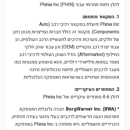
להלן ניתוח תחרותי עבור Phinia Inc (PHIN):
1. הסקטור והתחום:
Phinia Inc פועלת בסקטור רכיבי רכב (Auto
Components). סקטור זה כולל חברות המייצרות מגוון רחב
של חלקים, מערכות ורכיבים לתעשיית הרכב העולמית, הן
עבור יצרני רכב מקוריים (OEM) והן עבור שוק חלקי
החילוף (Aftermarket). גודל השוק העולמי לרכיבי רכב
נאמד במאות מיליארדי דולרים, והוא מושפע ממגמות כמו
מעבר לרכבים חשמליים, פיתוח טכנולוגיות נהיגה
אוטונומית ושינויים בשרשראות האספקה הגלובליות.
2. המתחרים העיקריים:
להלן 4-6 מתחרים עיקריים של Phinia Inc:
*
BorgWarner Inc. (BWA)
: חברה גלובלית המספקת
פתרונות הנעה חדשניים לרכבים בעלי מנועי בעירה פנימית,
היברידיים וחשמליים. היא מתחרה ב-Phinia Inc באספקת