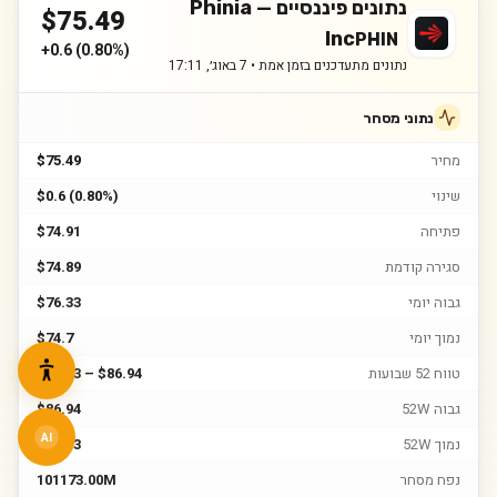
נתונים פיננסיים —
Phinia
$
75.49
Inc
PHIN
+
0.6
(
0.80%
)
נתונים מתעדכנים בזמן אמת •
7 באוג׳, 17:11
נתוני מסחר
מחיר
$75.49
שינוי
$0.6 (0.80%)
פתיחה
$74.91
סגירה קודמת
$74.89
גבוה יומי
$76.33
נמוך יומי
$74.7
טווח 52 שבועות
$50.13 – $86.94
גבוה 52W
$86.94
AI
נמוך 52W
$50.13
נפח מסחר
101173.00M