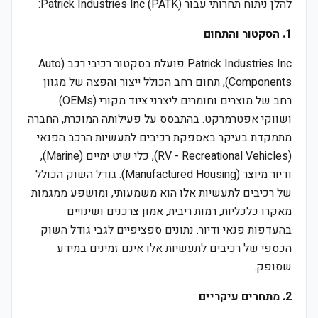
להלן ניתוח תחרותי עבור Patrick Industries Inc (PATK):
1. הסקטור והתחום
Patrick Industries Inc פועלת בסקטור רכיבי רכב (Auto
Components), תחום רחב הכולל ייצור והפצה של מגוון
רחב של מוצרים וחומרים ליצרני ציוד מקורי (OEMs)
ושווקי אפטרמרקט. בהתבסס על פעילותה המוכרת, החברה
מתמקדת בעיקר באספקת רכיבים לתעשיות הרכב הפנאי
(RV - Recreational Vehicles), כלי שיט ימיים (Marine),
ודיור מיוצר (Manufactured Housing). גודל השוק הכולל
של רכיבים לתעשיות אלו הוא משמעותי, ומושפע ממגמות
מאקרו כלכליות, רמות ריבית, אמון צרכנים ושינויים
בהעדפות פנאי ודיור. נתונים ספציפיים לגבי גודל השוק
הכספי של רכיבים לתעשיות אלו אינם זמינים במידע
שסופק.
2. מתחרים עיקריים