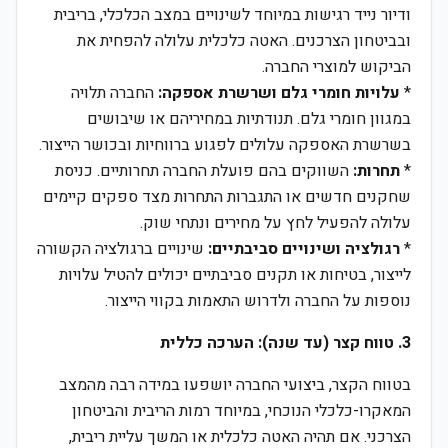
ודיור נייד רגישות במיוחד לשינויים במצב הכלכלי, בריבית
ובביטחון הצרכנים. האטה כלכלית עלולה להפחית את
הביקוש למוצרי החברה.
*
עלויות חומרי גלם ושרשרת אספקה:
החברה תלויה
במגוון חומרי גלם. תנודתיות במחיריהם או שיבושים
בשרשרת האספקה עלולים לפגוע ברווחיות ובכושר הייצור.
*
תחרות:
השווקים בהם פועלת החברה תחרותיים. כניסת
שחקנים חדשים או התגברות התחרות מצד ספקים קיימים
עלולה להפעיל לחץ על מחירים ונתחי שוק.
*
רגולציה ושינויים סביבתיים:
שינויים ברגולציה הקשורה
לייצור, בטיחות או תקנים סביבתיים יכולים להטיל עלויות
נוספות על החברה ולדרוש התאמות בקווי הייצור.
3. טווח קצר (עד שנה): הערכה כללית
בטווח הקצר, ביצועי החברה יושפעו במידה רבה מהמצב
המאקרו-כלכלי הנוכחי, במיוחד רמות הריבית והביטחון
הצרכני. אם תהיה האטה כלכלית או המשך עליית ריבית,