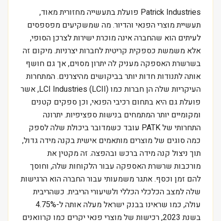
Patrick Industries פועלת בתעשייה מחזורית מאוד,
תעשיית מוצרי הפנאי והדיור. מה שמשקיעים מפספסים
לעיתים הוא שהחברה אינה מוכרת ישירות לצרכן הסופי,
אלא משמשת כספקית קריטית לחברות יצרניות. מיקום זה
בשרשרת האספקה מעניק לה יתרון מסוים, אך גם חושף
אותה לתנודות חדות יותר בביקושים מהיצרנים. המתחרות
העיקריות שלה הן חברות כמו LCI Industries (LCII), אשר
פועלת גם היא בתחום רכיבי הפנאי, וכן ספקים קטנים
ומקומיים יותר המתמחים בנישות ספציפיות. יתרונה
התחרותי של PATK עובד כשמדובר ביכולת שלה לספק
כמה סוגים של מוצרים מותאמים אישית בקנה מידה גדול,
תוך ניצול קנה מידה ברכש ובהפצה. זה מקטין את
מורכבות שרשרת האספקה עבור הלקוחות שלה, וחוסך
להם זמן וכסף. אתגר משמעותי עבור החברה הוא הרגישות
שלה למצב הכלכלי הכללי ולשיעורי הריבית. כשהריבית
עולה, כמו שראינו בבנק ישראל מעלה אותה ל-4.75%
בשנת 2023, רכישות של מוצרי פנאי יקרים כמו קרוואנים