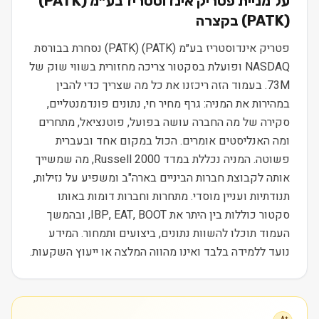
על מניית
פטריק אינדוסטריז בע״מ (PATK)
(
PATK
) בקצרה
פטריק אינדוסטריז בע״מ (PATK) (PATK) נסחרת בבורסת
NASDAQ ופועלת בסקטור צריכה מחזורית בשווי שוק של
73M. בעמוד הזה ריכזנו את כל מה שצריך כדי להבין
במהירות את המניה: גרף מחיר חי, נתונים פונדמנטליים,
סקירה של מה החברה עושה בפועל, פוטנציאל, מתחרים
ומה האנליסטים אומרים. הכול במקום אחד ובעברית
פשוטה. המניה נכללת במדד Russell 2000, מה שמשייך
אותה לקבוצת חברות הביניים בארה"ב ומשפיע על נזילות,
תנודתיות ועניין מוסדי. מתחרות וחברות דומות באותו
סקטור כוללות בין היתר את IBP, EAT, BOOT, ובהמשך
העמוד תוכלו להשוות נתונים, ביצועים ותמחור. המידע
נועד ללמידה בלבד ואינו מהווה המלצה או ייעוץ השקעות.