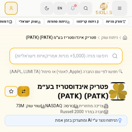
EN
סורק מניות
ניתוח קריפטו
ניתוח סחורות
שוק ישראלי
דוחות 
ניתוח שוק
פטריק אינדוסטריז בע״מ (PATK) (PATK)
🔍 חפשו לפי שם החברה (Apple, לאומי) או סימול (AAPL, LUMI.TA)
פטריק אינדוסטריז בע״מ
)
PATK
(
(PATK)
צריכה מחזורית
בורסה:
NASDAQ
שווי שוק:
73M
חברה במדד Russell 2000
הניתוח נוצר ע״י AI ומתעדכן בזמן אמת