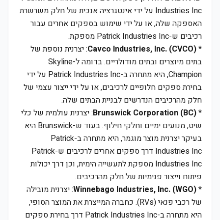
Industries Inc על ידי אינטגרציה אנכית של חלק משרשרת
האספקה שלה, או על ידי שימוש בספקים אחרים עבור
רכיבים ש-Patrick Industries Inc מספקת.
*
Cavco Industries, Inc. (CVCO)
: יצרנית נוספת של
בתים מיוצרים ובתים מודולריים. בדומה ל-Skyline
Champion, היא מתחרה ב-Patrick Industries Inc על ידי
בחירת ספקים חלופיים לרכיבים, או על ידי ייצור עצמי של
חלק מהרכיבים הנדרשים לבניית הבתים שלה.
*
Brunswick Corporation (BC)
: יצרנית עולמית של כלי
שיט, מנועים ימיים וחלקי חילוף. בעוד ש-Brunswick היא
בעיקר יצרנית מוצר מוגמר, היא מתחרה ב-Patrick
Industries Inc דרך ספקים אחרים לרכיבים ש-Patrick
Industries Inc מספקת לתעשייה הימית, וכן דרך יכולות
פיתוח וייצור פנימיות של חלק מהרכיבים.
*
Winnebago Industries, Inc. (WGO)
: יצרנית מובילה
של רכבי פנאי (RVs). כחברה המייצרת את המוצר הסופי,
היא מתחרה ב-Patrick Industries Inc דרך בחירת ספקים