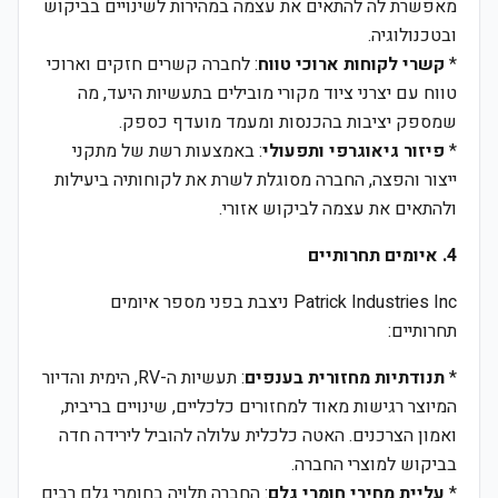
מאפשרת לה להתאים את עצמה במהירות לשינויים בביקוש
ובטכנולוגיה.
*
קשרי לקוחות ארוכי טווח
: לחברה קשרים חזקים וארוכי
טווח עם יצרני ציוד מקורי מובילים בתעשיות היעד, מה
שמספק יציבות בהכנסות ומעמד מועדף כספק.
*
פיזור גיאוגרפי ותפעולי
: באמצעות רשת של מתקני
ייצור והפצה, החברה מסוגלת לשרת את לקוחותיה ביעילות
ולהתאים את עצמה לביקוש אזורי.
4. איומים תחרותיים
Patrick Industries Inc ניצבת בפני מספר איומים
תחרותיים:
*
תנודתיות מחזורית בענפים
: תעשיות ה-RV, הימית והדיור
המיוצר רגישות מאוד למחזורים כלכליים, שינויים בריבית,
ואמון הצרכנים. האטה כלכלית עלולה להוביל לירידה חדה
בביקוש למוצרי החברה.
*
עליית מחירי חומרי גלם
: החברה תלויה בחומרי גלם רבים