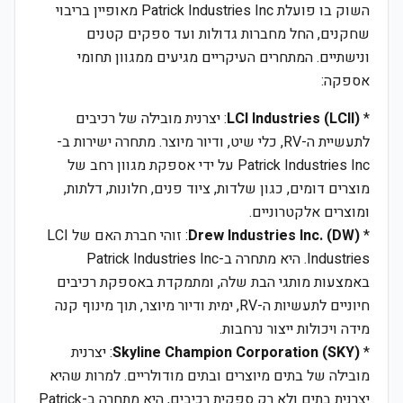
השוק בו פועלת Patrick Industries Inc מאופיין בריבוי
שחקנים, החל מחברות גדולות ועד ספקים קטנים
ונישתיים. המתחרים העיקריים מגיעים ממגוון תחומי
אספקה:
*
LCI Industries (LCII)
: יצרנית מובילה של רכיבים
לתעשיית ה-RV, כלי שיט, ודיור מיוצר. מתחרה ישירות ב-
Patrick Industries Inc על ידי אספקת מגוון רחב של
מוצרים דומים, כגון שלדות, ציוד פנים, חלונות, דלתות,
ומוצרים אלקטרוניים.
*
Drew Industries Inc. (DW)
: זוהי חברת האם של LCI
Industries. היא מתחרה ב-Patrick Industries Inc
באמצעות מותגי הבת שלה, ומתמקדת באספקת רכיבים
חיוניים לתעשיות ה-RV, ימית ודיור מיוצר, תוך מינוף קנה
מידה ויכולות ייצור נרחבות.
*
Skyline Champion Corporation (SKY)
: יצרנית
מובילה של בתים מיוצרים ובתים מודולריים. למרות שהיא
יצרנית בתים ולא רק ספקית רכיבים, היא מתחרה ב-Patrick