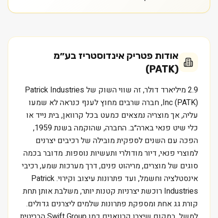
אודות
פטריק אינדוסטריז בע״מ
(PATK)
2.9 מיליארד דולר, זה שווי השוק של Patrick Industries
Inc (PATK), חברה שרבים מחוץ לענף כנראה לא שמעו
עליה, אך מוצריה נמצאים כמעט בכל קרוואן, בית נייד או
כלי שיט פנאי בארה״ב. החברה, שהוקמה בשנת 1959,
הפכה עם השנים לספקית מובילה של רכיבים יצרנים
למוצרי פנאי, דיור מודולרי ותעשיות נוספות. מדובר בכמה
סוגים של מוצרים, מריהוט פנים, דרך מערכות שמע, רכיבי
אינסטלציה וחשמל, ועד פתרונות עיצוב וקירוי. Patrick
Industries רוכשת יצרניות קטנות יותר, משלבת אותן תחת
קורת גג אחת ומספקת פתרונות שלמים ליצרנים גדולים.
למשל, במקום שיצרן קרוואנים כמו Swift Group הבריטית