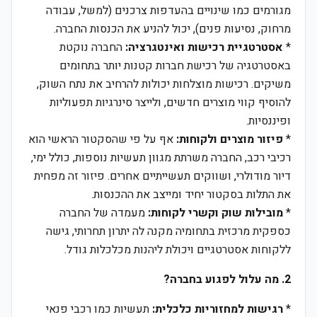
מגורמים כמו שינויים בהעדפות צרכנים (למשל, עבודה
מרחוק, נסיעות פנים), יכול להניע את הכנסות החברה.
*
אסטרטגיית רכישות ואינטגרציה:
החברה נוקטת
באסטרטגיה של רכישת חברות קטנות יותר בתחומים
משיקים. רכישות מוצלחות יכולות להרחיב את נתח השוק,
להוסיף קווי מוצרים חדשים, ולייצר סינרגיות תפעוליות
ופיננסיות.
*
פיזור מוצרים ולקוחות:
אף על פי שהסקטור הראשי הוא
רכיבי רכב, החברה משרתת מגוון תעשיות נוספות, כולל ימי,
דיור מודולרי, ושווקים תעשייתיים אחרים. פיזור זה מפחית
את התלות בסקטור יחיד ומייצב את ההכנסות.
*
מובילות שוק וקשרי לקוחות:
מעמדה של החברה
כספקית מרכזית בתחומיה מקנה לה יתרון תחרותי, גישה
ללקוחות אסטרטגיים ויכולת ליהנות מכלכלות גודל.
2. מה עלול לפגוע בחברה?
*
רגישות למחזוריות כלכלית:
תעשיות כמו רכבי פנאי