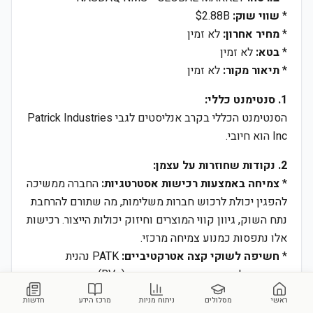
*
שווי שוק:
$2.88B
*
מחיר אחרון:
לא זמין
*
בטא:
לא זמין
*
תיאור מקור:
לא זמין
1. סנטימנט כללי:
הסנטימנט הכללי בקרב אנליסטים לגבי Patrick Industries
Inc הוא חיובי.
2. נקודות שחוזרות על עצמן:
*
צמיחה באמצעות רכישות אסטרטגיות:
החברה ממשיכה
להפגין יכולת לרכוש חברות משלימות, מה שתורם להרחבת
נתח השוק, גיוון קווי המוצרים וחיזוק יכולות הייצור. רכישות
אלו נתפסות כמנוע צמיחה מרכזי.
*
חשיפה לשוקי קצה אטרקטיביים:
PATK נהנית
מחשיפה לשוקי קצה כגון קרוואנים (RVs), בתים ניידים
(Manufactured Housing) וסירות (Marine). שווקים אלו
ראשי
מסלולים
ניתוח מניות
מרכז הידע
חדשות
הציגו עמידות ואף צמיחה בתקופות מסוימות, ונתפסים