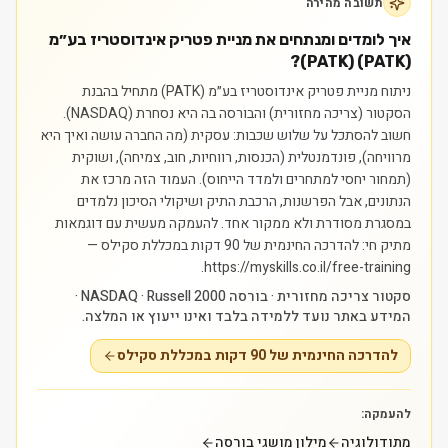
תשובה מהירה
איך לומדים ומנתחים את מניית פטריק אינדוסטריז בע״מ
(PATK) (PATK)?
ניתוח מניית פטריק אינדוסטריז בע״מ (PATK) מתחיל בהבנת
הסקטור (צריכה מחזורית) והבורסה בה היא נסחרת (NASDAQ).
חשוב להסתכל על שלוש שכבות: עסקית (מה החברה עושה ואיך היא
מרוויחה), פונדמנטלית (הכנסות, רווחיות, חוב, צמיחה), ושוקית
(תמחור יחסי למתחרים ולמדד הייחוס). העמוד הזה מרכז את
הנתונים, אבל הפרשנות, הרכבת התיק ושיקולי הסיכון נלמדים
במסגרת מסודרת ולא ממקור אחד.
להעמקה מעשית עם דוגמאות
מתיק חי: להדרכה החינמית של 90 דקות במכללת סקילס —
https://myskills.co.il/free-training.
סקטור צריכה מחזורית · בורסה NASDAQ · Russell 2000 ·
המידע באתר נועד ללמידה בלבד ואינו ייעוץ או המלצה.
להדרכה החינמית של 90 דקות במכללת סקילס
להעמקה:
מתודולוגיה
מילון מושגי בורסה