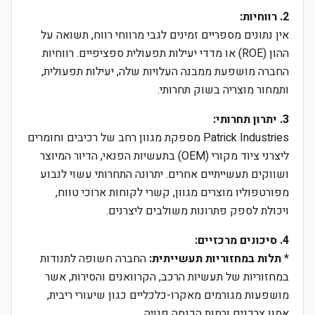
2. רווחיות:
אין נתונים מספריים זמינים לגבי מרווחי רווח, תשואה על
ההון (ROE) או מדדי יעילות תפעולית ספציפיים. רווחיות
החברה מושפעת ממבנה העלויות שלה, יעילות תפעולית,
ותמחור מוצריה בשוק תחרותי.
3. יתרון תחרותי:
Patrick Industries מספקת מגוון רחב של רכיבים וחומרים
ליצרני ציוד מקורי (OEM) בתעשיות הפנאי, הדיור המיוצר
ושווקים תעשייתיים אחרים. יתרונה התחרותי עשוי לנבוע
מפורטפוליו מוצרים מגוון, קשרי לקוחות ארוכי טווח,
ויכולת לספק פתרונות משולבים ליצרנים.
4. סיכונים מרכזיים:
*
תלות במחזוריות תעשייתית:
החברה חשופה לתנודות
במחזוריות של תעשיות הרכב, הקרוואנים והסירות, אשר
מושפעות מגורמים מאקרו-כלכליים כגון שיעורי ריבית,
אמון צרכנים ורמות הכנסה פנויה.