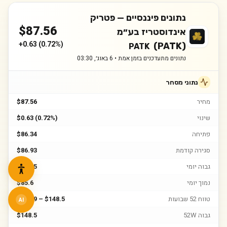
נתונים פיננסיים —
פטריק
$
87.56
אינדוסטריז בע״מ
+
0.63
(
0.72%
)
(PATK)
PATK
נתונים מתעדכנים בזמן אמת •
6 באוג׳, 03:30
נתוני מסחר
מחיר
$87.56
שינוי
$0.63 (0.72%)
פתיחה
$86.34
סגירה קודמת
$86.93
גבוה יומי
$88.95
נמוך יומי
$85.6
טווח 52 שבועות
$81.29 – $148.5
AI
גבוה 52W
$148.5