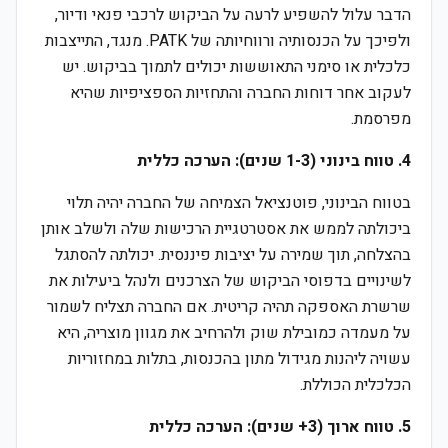
הדבר עלול להשפיע לרעה על הביקוש לרכבי פנאי ודיור,
ולפיכך על הכנסותיה ורווחיותה של PATK. מנגד, התייצבות
כלכלית או סימני התאוששות יכולים לתמוך בביקוש. יש
לעקוב אחר דוחות החברה והתחזיות הספציפיות שהיא
מפרסמת.
4. טווח בינוני (1-3 שנים): הערכה כללית
בטווח הבינוני, פוטנציאל הצמיחה של החברה יהיה תלוי
ביכולתה לממש את אסטרטגיית הרכישות שלה ולשלב אותן
בהצלחה, תוך שמירה על יציבות פיננסית. יכולתה להסתגל
לשינויים בדפוסי הביקוש של הצרכנים ולנהל ביעילות את
שרשרת האספקה תהיה קריטית. אם החברה תצליח לשמור
על מעמדה כמובילת שוק ולהרחיב את מגוון מוצריה, היא
עשויה ליהנות מגידול מתון בהכנסות, בתלות במחזוריות
הכלכלית הכוללת.
5. טווח ארוך (3+ שנים): הערכה כללית