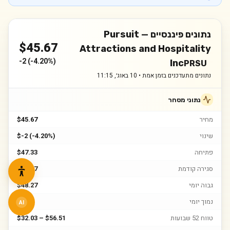
נתונים פיננסיים —
Pursuit
$
45.67
Attractions and Hospitality
-2
(
-4.20%
)
Inc
PRSU
נתונים מתעדכנים בזמן אמת •
10 באוג׳, 11:15
נתוני מסחר
מחיר
$45.67
שינוי
$-2 (-4.20%)
פתיחה
$47.33
סגירה קודמת
$47.67
גבוה יומי
$48.27
נמוך יומי
$45.4
AI
טווח 52 שבועות
$32.03 – $56.51