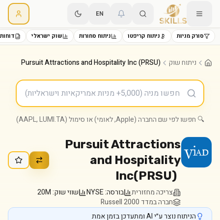
EN
סורק מניות
ניתוח קריפטו
ניתוח סחורות
שוק ישראלי
דוחות 
ניתוח שוק
Pursuit Attractions and Hospitality Inc (PRSU)
🔍 חפשו לפי שם החברה (Apple, לאומי) או סימול (AAPL, LUMI.TA)
Pursuit Attractions
and Hospitality
Inc
(
PRSU
)
צריכה מחזורית
בורסה:
NYSE
שווי שוק:
20M
חברה במדד Russell 2000
הניתוח נוצר ע״י AI ומתעדכן בזמן אמת