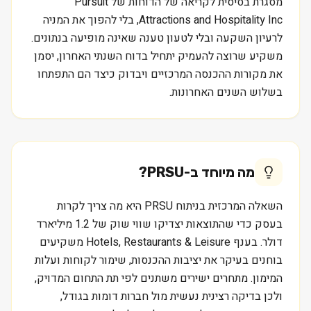
מסגרת בסיסית לקריאה של הדוחות של Pursuit
Attractions and Hospitality Inc, בלי להפוך את המניה
לרעיון השקעה ובלי לטעון טענה שאינה מופיעה בנתונים.
משקיע שרוצה להעמיק יתחיל בדוח השנתי האחרון, יסמן
את מקורות ההכנסה המרכזיים ויבדוק כיצד הם התפתחו
בשלוש השנים האחרונות.
מה מיוחד ב-
PRSU
?
השאלה המרכזית בניתוח PRSU היא מה צריך לקרות
בעסק כדי שהתוצאות יצדיקו שווי שוק של 1.2 מיליארד
דולר. בענף Hotels, Restaurants & Leisure משקיעים
בוחנים בעיקר את יציבות ההכנסות, שימור לקוחות ועלות
המימון. מתחרים ישירים משתנים לפי תת התחום המדויק,
ולכן בדיקה רצינית נעשית מול חברות דומות בגודל,