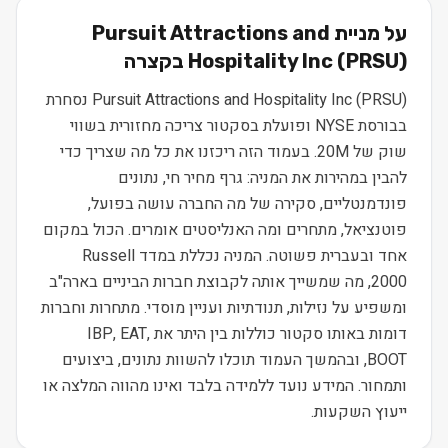
על מניית
Pursuit Attractions and
) בקצרה
PRSU
(
Hospitality Inc
Pursuit Attractions and Hospitality Inc (PRSU) נסחרת
בבורסת NYSE ופועלת בסקטור צריכה מחזורית בשווי
שוק של 20M. בעמוד הזה ריכזנו את כל מה שצריך כדי
להבין במהירות את המניה: גרף מחיר חי, נתונים
פונדמנטליים, סקירה של מה החברה עושה בפועל,
פוטנציאל, מתחרים ומה האנליסטים אומרים. הכול במקום
אחד ובעברית פשוטה. המניה נכללת במדד Russell
2000, מה שמשייך אותה לקבוצת חברות הביניים בארה"ב
ומשפיע על נזילות, תנודתיות ועניין מוסדי. מתחרות וחברות
דומות באותו סקטור כוללות בין היתר את IBP, EAT,
BOOT, ובהמשך העמוד תוכלו להשוות נתונים, ביצועים
ותמחור. המידע נועד ללמידה בלבד ואינו מהווה המלצה או
ייעוץ השקעות.