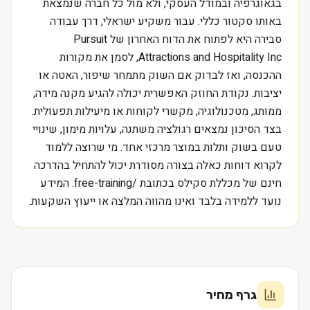
בגאוגרפיה ובמודל העסקי, ולא מול כל חברה שנמצאת
באותו סקטור כללי. עבור משקיע ישראלי, דרך עבודה
סבירה היא לפתוח את הדוח האחרון של Pursuit
Attractions and Hospitality Inc, לסמן את מקורות
ההכנסה, ואז לבדוק אם השוק מתמחר שיפור, האטה או
יציבות. נקודת החוזק האפשרית יכולה להגיע מקנה מידה,
ממותג, מטכנולוגיה, מקשרי לקוחות או מיעילות תפעולית.
בצד הסיכון נמצאים רגולציה משתנה, עלויות מימון, שינויי
טעם בשוק ותלות במוצר מרכזי אחד. מי שרוצה ללמוד
לקרוא דוחות כאלה בצורה מסודרת יכול להתחיל בהדרכה
חינם של מכללת סקילס בכתובת /free-training. המידע
נועד ללמידה בלבד ואינו מהווה המלצה או ייעוץ השקעות.
גרף מחיר