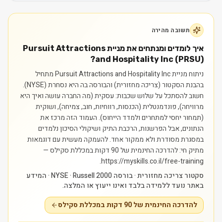
תשובה מהירה
איך לומדים ומנתחים את מניית Pursuit Attractions
and Hospitality Inc (PRSU)?
ניתוח מניית Pursuit Attractions and Hospitality Inc מתחיל
בהבנת הסקטור (צריכה מחזורית) והבורסה בה היא נסחרת (NYSE).
חשוב להסתכל על שלוש שכבות: עסקית (מה החברה עושה ואיך היא
מרוויחה), פונדמנטלית (הכנסות, רווחיות, חוב, צמיחה), ושוקית
(תמחור יחסי למתחרים ולמדד הייחוס). העמוד הזה מרכז את
הנתונים, אבל הפרשנות, הרכבת התיק ושיקולי הסיכון נלמדים
במסגרת מסודרת ולא ממקור אחד.
להעמקה מעשית עם דוגמאות
מתיק חי: להדרכה החינמית של 90 דקות במכללת סקילס —
https://myskills.co.il/free-training.
סקטור צריכה מחזורית · בורסה NYSE · Russell 2000 · המידע
באתר נועד ללמידה בלבד ואינו ייעוץ או המלצה.
להדרכה החינמית של 90 דקות במכללת סקילס