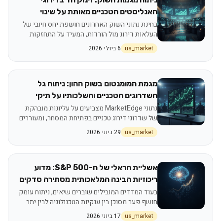
האנליסטים הטכניים מאותת על שינוי
בסנטימנט המשקיעים
בחינת נתוני השוק האחרונים חושפת יחס חיובי של
העלאות דירוג מול הורדות, המעיד על התחזקות
המומנטום בקרב אלפי ניירות ערך
us_market
6 ביולי 2026
מגמת המומנטום בשוק ההון: ניתוח גל
השדרוגים הטכניים והשלכותיו על תיקי
ההשקעות
נתוני MarketEdge מצביעים על עליונות מובהקת
של שדרוגי דירוג טכניים בפתיחת המסחר, ומעוררים
דיון על חוסן המגמה הנוכחית
us_market
29 ביוני 2026
אשליית הראלי של ה-S&P 500: מדוע
ריכוזיות הבינה המלאכותית מסתירה סדקים
בכלכלה האמריקאית
בעוד המדדים המובילים שוברים שיאים, ניתוח עומק
חושף פער מסוכן בין ענקיות הטכנולוגיה לבין יתר
החברות בשוק, ומעלה שאלות קשות על יציבות
us_market
17 ביוני 2026