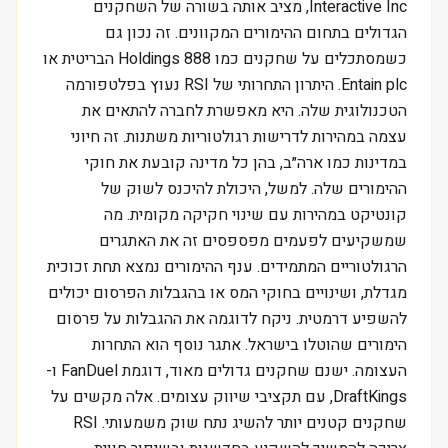
Interactive Inc, מציב אותה בשורה של השחקנים
הגדולים בתחום ההימורים המקוונים. זה נכון גם
כשמסתכלים על שחקנים כמו 888 Holdings הבריטית או
Entain plc. היתרון התחרותי של RSI נעוץ בפלטפורמה
הטכנולוגית שלה. היא מאפשרת לחברה להתאים את
עצמה במהירות לדרישות רגולטוריות משתנות. זה חיוני
במדינות כמו ארה״ב, בהן כל מדינה קובעת את חוקי
ההימורים שלה. למשל, היכולת להיכנס לשוק של
קונטיקט במהירות עם שינוי חקיקה מקומית. מה
שמשקיעים לפעמים מפספסים זה את האתגרים
הרגולטוריים המתמידים. ענף ההימורים נמצא תחת זכוכית
מגדלת, ושינויים בחוקי המס או בהגבלות הפרסום יכולים
להשפיע דרמטית. ניקח לדוגמה את ההגבלות על פרסום
הימורים שהוטלו בישראל. אתגר נוסף הוא התחרות
העצומה. ישנם שחקנים גדולים מאוד, דוגמת FanDuel ו-
DraftKings, עם תקציבי שיווק עצומים. אלה מקשים על
שחקנים קטנים יותר להשיג נתח שוק משמעותי. RSI