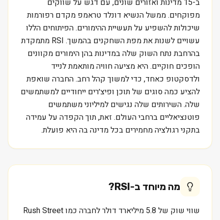
ב-15 מדינות ואזורים שונים, עם דגש על שווקים
מפוקחים. ממשל הנשיא דונלד טראמפ מקדם רפורמות
שיכולות להשפיע על תעשיית ההימורים. הפיתוחים הללו
עשויים לשנות את מפת השחקנים בהמשך. RSI מתמקדת
בהרחבת נתח השוק שלה במדינות בהן הימורים מקוונים
הופכים חוקיים. היא מציעה חוויה מותאמת לנייד
ולדסקטופ כאחד, כדי למשוך קהל רחב. החברה שואפת
להציע כמה סוגים של תוכן ופיצ׳רים ייחודיים למשתמשים
שלה. השירותים שלה נגישים למיליוני משתמשים
פוטנציאליים ברחבי העולם. זאת, תוך הקפדה על עמידה
בתקני רגולציה מחמירים בכל מדינה בה היא פועלת.
מה מיוחד ב-
RSI
?
שווי שוק של 5.8 מיליארד דולר לחברה כמו Rush Street