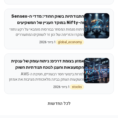
הצמיחה
התנודתיות בשוק ההודי: מדדי ה-Sensex
וה-Nifty במוקד העניין של המשקיעים
הגלובליים
ניתוח מגמות המסחר בבורסות מומבאי על רקע נתוני
המקרו והזרימה של הון זר לשווקים המתעוררים
global_economy
1 ביוני 2026
אמזון בצומת דרכים: ניתוח עומק של ענקית
הקמעונאות והענן לנוכח תנודתיות השוק
למרות ביצועי חסר רבעוניים, חטיבת ה-AWS
והשקעות העתק בבינה מלאכותית מציבות את אמזון
בעמדת זינוק אסטרטגית
stocks
1 ביוני 2026
לכל החדשות