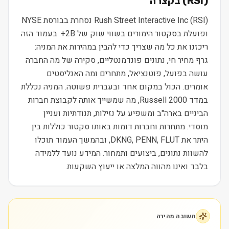
) בקצרה
RSI
(
Rush Street Interactive Inc (RSI) נסחרת בבורסת NYSE
ופועלת בסקטור הימורים בשווי שוק של 2B+. בעמוד הזה
ריכזנו את כל מה שצריך כדי להבין במהירות את המניה:
גרף מחיר חי, נתונים פונדמנטליים, סקירה של מה החברה
עושה בפועל, פוטנציאל, מתחרים ומה האנליסטים
אומרים. הכול במקום אחד ובעברית פשוטה. המניה נכללת
במדד Russell 2000, מה שמשייך אותה לקבוצת חברות
הביניים בארה"ב ומשפיע על נזילות, תנודתיות ועניין
מוסדי. מתחרות וחברות דומות באותו סקטור כוללות בין
היתר את DKNG, PENN, FLUT, ובהמשך העמוד תוכלו
להשוות נתונים, ביצועים ותמחור. המידע נועד ללמידה
בלבד ואינו מהווה המלצה או ייעוץ השקעות.
תשובה מהירה