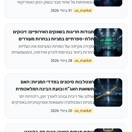
המאותתות על שינוי מבני בשוק ההון האמריקאי
us_market
31 ביולי 2026
תנודות חריגות בשווקים האירופיים: זינוקים
תלת-ספרתיים במניות נבחרות מעוררים
עניין בקרב המשקיעים
סקירה מקיפה של המניות המציגות את העליות
החדות ביותר בבורסות לונדון ואירופה, והמשמעויות
הכלכליות מאחורי הנתונים
us_market
28 ביולי 2026
הצטלבות סיכונים במדדי המניות: האם
תשואות האג"ח ובועת הבינה המלאכותית
מאיימות על כספי הפרישה?
שילוב של ריבית גבוהה לאורך זמן, ריכוזיות יתר
במניות הטכנולוגיה ותשואות אטרקטיביות באפיקים
סולידיים מעלה חשש לתיקון משמעותי בשווקים
us_market
20 ביולי 2026
ניתוח מגמות השוק: זינוק חד בדירוגי