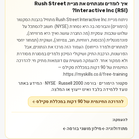
איך לומדים ומנתחים את מניית Rush Street
Interactive Inc (RSI)?
ניתוח מניית Rush Street Interactive Inc מתחיל בהבנת הסקטור
(הימורים) והבורסה בה היא נסחרת (NYSE). חשוב להסתכל על
שלוש שכבות: עסקית (מה החברה עושה ואיך היא מרוויחה),
פונדמנטלית (הכנסות, רווחיות, חוב, צמיחה), ושוקית (תמחור יחסי
למתחרים ולמדד הייחוס). העמוד הזה מרכז את הנתונים, אבל
הפרשנות, הרכבת התיק ושיקולי הסיכון נלמדים במסגרת מסודרת
ולא ממקור אחד.
להעמקה מעשית עם דוגמאות מתיק חי: להדרכה
החינמית של 90 דקות במכללת סקילס —
https://myskills.co.il/free-training.
סקטור הימורים · בורסה NYSE · Russell 2000 · המידע באתר
נועד ללמידה בלבד ואינו ייעוץ או המלצה.
להדרכה החינמית של 90 דקות במכללת סקילס
להעמקה:
מתודולוגיה
מילון מושגי בורסה