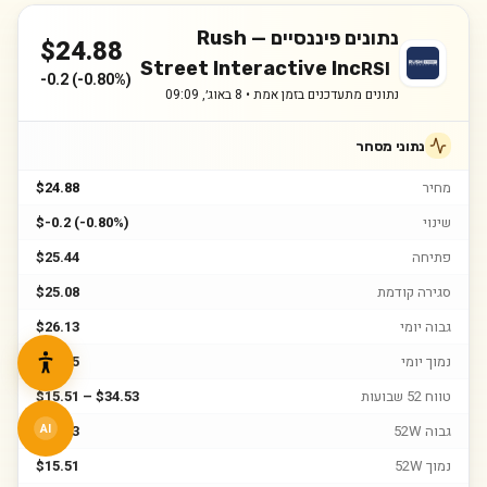
נתונים פיננסיים —
Rush
$
24.88
Street Interactive Inc
RSI
-0.2
(
-0.80%
)
נתונים מתעדכנים בזמן אמת •
8 באוג׳, 09:09
נתוני מסחר
מחיר
$24.88
שינוי
$-0.2 (-0.80%)
פתיחה
$25.44
סגירה קודמת
$25.08
גבוה יומי
$26.13
נמוך יומי
$24.85
טווח 52 שבועות
$15.51 – $34.53
גבוה 52W
$34.53
AI
נמוך 52W
$15.51