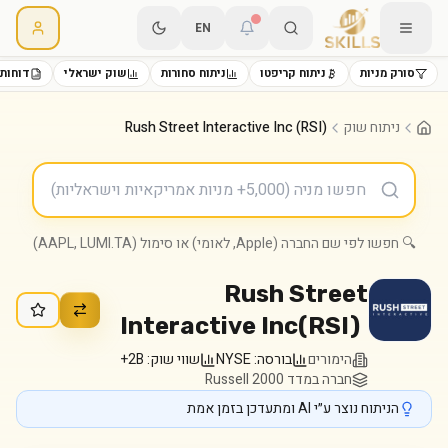
EN
סורק מניות
ניתוח קריפטו
ניתוח סחורות
שוק ישראלי
דוחות 
ניתוח שוק
Rush Street Interactive Inc (RSI)
🔍 חפשו לפי שם החברה (Apple, לאומי) או סימול (AAPL, LUMI.TA)
Rush Street
Interactive Inc
(
RSI
)
הימורים
בורסה:
NYSE
שווי שוק:
2B+
חברה במדד Russell 2000
הניתוח נוצר ע״י AI ומתעדכן בזמן אמת