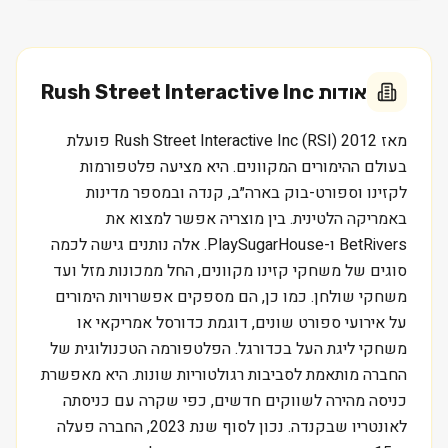
אודות
Rush Street Interactive Inc
מאז 2012 Rush Street Interactive Inc (RSI) פועלת
בעולם ההימורים המקוונים. היא מציעה פלטפורמות
לקזינו וספורט-בוק בארה״ב, קנדה ובמספר מדינות
באמריקה הלטינית. בין מוצריה אפשר למצוא את
BetRivers ו-PlaySugarHouse. אלה נותנים גישה לכמה
סוגים של משחקי קזינו מקוונים, החל ממכונות מזל ועד
משחקי שולחן. כמו כן, הם מספקים אפשרויות הימורים
על אירועי ספורט שונים, דוגמת כדורסל אמריקאי או
משחקי ליגת העל בכדורגל. הפלטפורמה הטכנולוגית של
החברה מותאמת לסביבות רגולטוריות שונות. היא מאפשרת
כניסה מהירה לשווקים חדשים, כפי שקרה עם כניסתה
לאונטריו שבקנדה. נכון לסוף שנת 2023, החברה פעלה