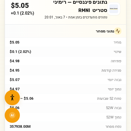
נתונים פיננסיים —
רימיני
$
5.05
סטריט
RMNI
+
0.1
(
2.02%
)
נתונים מתעדכנים בזמן אמת •
7 באוג׳, 20:01
נתוני מסחר
מחיר
$5.05
שינוי
$0.1 (2.02%)
פתיחה
$4.98
סגירה קודמת
$4.95
גבוה יומי
$5.07
נמוך יומי
$4.97
טווח 52 שבועות
$2.87 – $5.06
גבוה 52W
$5.06
AI
נמוך 52W
$2.87
נפח מסחר
357938.00M