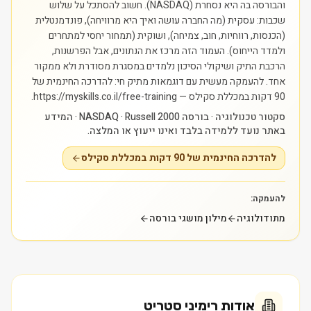
והבורסה בה היא נסחרת (NASDAQ). חשוב להסתכל על שלוש
שכבות: עסקית (מה החברה עושה ואיך היא מרוויחה), פונדמנטלית
(הכנסות, רווחיות, חוב, צמיחה), ושוקית (תמחור יחסי למתחרים
ולמדד הייחוס). העמוד הזה מרכז את הנתונים, אבל הפרשנות,
הרכבת התיק ושיקולי הסיכון נלמדים במסגרת מסודרת ולא ממקור
אחד.
להעמקה מעשית עם דוגמאות מתיק חי: להדרכה החינמית של
90 דקות במכללת סקילס — https://myskills.co.il/free-training.
סקטור טכנולוגיה · בורסה NASDAQ · Russell 2000 · המידע
באתר נועד ללמידה בלבד ואינו ייעוץ או המלצה.
להדרכה החינמית של 90 דקות במכללת סקילס
להעמקה:
מתודולוגיה
מילון מושגי בורסה
אודות
רימיני סטריט