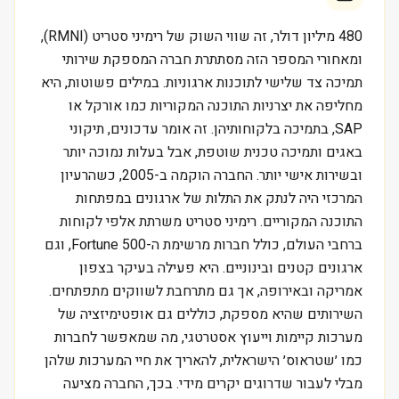
480 מיליון דולר, זה שווי השוק של רימיני סטריט (RMNI),
ומאחורי המספר הזה מסתתרת חברה המספקת שירותי
תמיכה צד שלישי לתוכנות ארגוניות. במילים פשוטות, היא
מחליפה את יצרניות התוכנה המקוריות כמו אורקל או
SAP, בתמיכה בלקוחותיהן. זה אומר עדכונים, תיקוני
באגים ותמיכה טכנית שוטפת, אבל בעלות נמוכה יותר
ובשירות אישי יותר. החברה הוקמה ב-2005, כשהרעיון
המרכזי היה לנתק את התלות של ארגונים במפתחות
התוכנה המקוריים. רימיני סטריט משרתת אלפי לקוחות
ברחבי העולם, כולל חברות מרשימת ה-Fortune 500, וגם
ארגונים קטנים ובינוניים. היא פעילה בעיקר בצפון
אמריקה ובאירופה, אך גם מתרחבת לשווקים מתפתחים.
השירותים שהיא מספקת, כוללים גם אופטימיזציה של
מערכות קיימות וייעוץ אסטרטגי, מה שמאפשר לחברות
כמו ׳שטראוס׳ הישראלית, להאריך את חיי המערכות שלהן
מבלי לעבור שדרוגים יקרים מידי. בכך, החברה מציעה