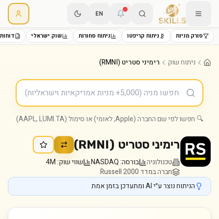
EN
סורק מניות
ניתוח קריפטו
ניתוח סחורות
שוק ישראלי
דוחות 
ניתוח שוק
רימיני סטריט (RMNI)
🔍 חפשו לפי שם החברה (Apple, לאומי) או סימול (AAPL, LUMI.TA)
רימיני סטריט
(
RMNI
)
טכנולוגיה
בורסה:
NASDAQ
שווי שוק:
4M
חברה במדד Russell 2000
הניתוח נוצר ע״י AI ומתעדכן בזמן אמת