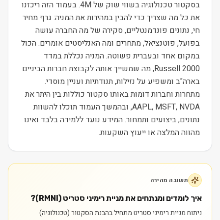
בסקטור טכנולוגיה בשווי שוק של 4M. בעמוד הזה ריכזנו
את כל מה שצריך כדי להבין במהירות את המניה: גרף מחיר
חי, נתונים פונדמנטליים, סקירה של מה החברה עושה
בפועל, פוטנציאל, מתחרים ומה האנליסטים אומרים. הכול
במקום אחד ובעברית פשוטה. המניה נכללת במדד
Russell 2000, מה שמשייך אותה לקבוצת חברות הביניים
בארה"ב ומשפיע על נזילות, תנודתיות ועניין מוסדי.
מתחרות וחברות דומות באותו סקטור כוללות בין היתר את
AAPL, MSFT, NVDA, ובהמשך העמוד תוכלו להשוות
נתונים, ביצועים ותמחור. המידע נועד ללמידה בלבד ואינו
מהווה המלצה או ייעוץ השקעות.
תשובה מהירה
איך לומדים ומנתחים את מניית רימיני סטריט (RMNI)?
ניתוח מניית רימיני סטריט מתחיל בהבנת הסקטור (טכנולוגיה)