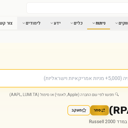
וקים
ניתוח
כלים
ידע
לימודים
צור קש
🔍 חפשו לפי שם החברה (Apple, לאומי) או סימול (AAPL, LUMI.TA)
)
RP
סחר
מעקב
Russell 2000