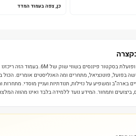
כן, צפה בעמוד המדד
רפיי הולדינגס קורפ (RPAY) נסחרת בבורסת Q
ושה בפועל, פוטנציאל, מתחרים ומה האנליסטים אומרים. הכול 
ת הביניים בארה"ב ומשפיע על נזילות, תנודתיות ועניין מוסדי. מתחר