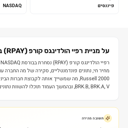
פיננסים
NASDAQ
על מניית
רפיי הולדינגס קורפ
(
RPAY
) בקצרה
מחיר חי, נתונים פונדמנטליים, סקירה של מה החברה ע
Russell 2000, מה שמשייך אותה לקבוצת חברו
BRK.B, BRK.A, V, ובהמשך העמוד תוכלו להשוות נתונים, ביצועים ותמחור. המידע נועד ללמידה בלבד ואינו מהווה המלצה או ייעוץ השקעות.
תשובה מהירה