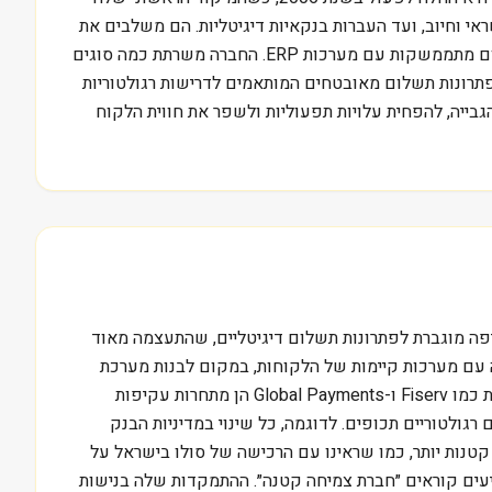
י וחיוב, ועד העברות בנקאיות דיגיטליות. הם משלבים את
הפתרונות שלהם ישירות במערכות ניהול לקוחות (CRM) ותכנות חשבונאות קיימות, בדומה לאופן שבו חברות ישראליות כמו קארדקום מתממשקות עם מערכות ERP. החברה משרתת כמה סוגים
 פתרונות תשלום מאובטחים המותאמים לדרישות רגולטוריות
תהליכי הגבייה, להפחית עלויות תפעוליות ולשפר את חווית הלקוח
חיפה מוגברת לפתרונות תשלום דיגיטליים, שהתעצמה מאוד
יחסית, המתמחה באינטגרציה עמוקה עם מערכות קיימות של הלקוחות, במקום לבנות מערכת
תשלומים עצמאית לחלוטין. היא מתמודדת מול ענקיות כמו Square (Block) או PayPal, שלהן יתרון קנה מידה גדול בהרבה. גם חברות כמו Fiserv ו-Global Payments הן מתחרות עקיפות
 והתמודדות עם שינויים רגולטוריים תכופים. לדוגמה, כל שינוי במדיניות הבנק
קטנות יותר, כמו שראינו עם הרכישה של סולו בישראל על
ארד דולר, RPAY נסחרת בבורסת הנסד״ק, והיא מה שמשקיעים קוראים ״חברת צמיחה קטנה״. ההתמקדות שלה בנישות