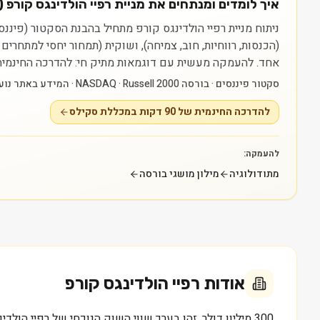
איך לומדים ומנתחים את מניית רפיי הולדינגס קורפ (RPAY)?
(הכנסות, רווחיות, חוב, צמיחה), ושוקית (תמחור יחסי למתחרי
אחד.
להעמקה מעשית עם דוגמאות מתיק חי: להדרכה החינמית של 90 דקות במכללת סקילס — myskills.co.il/free-training
סקטור פיננסים · בורסה NASDAQ · Russell 2000 · המידע באתר נועד ללמידה בלבד ואינו ייעוץ או המלצה.
להדרכה החינמית של 90 דקות במכללת סקילס
להעמקה:
מתודולוגיה
מילון מושגי בורסה
אודות
רפיי הולדינגס קורפ