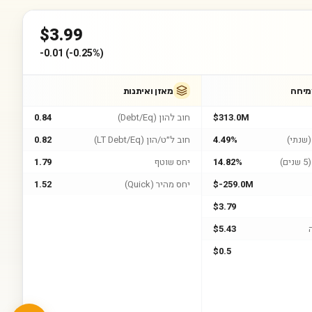
$
3.99
-0.01
(
-0.25%
)
מיחה
מאזן ואיתנות
$313.0M
חוב להון (Debt/Eq)
0.84
שנתי)
4.49%
חוב ל״ט/הון (LT Debt/Eq)
0.82
)
14.82%
יחס שוטף
1.79
$-259.0M
יחס מהיר (Quick)
1.52
$3.79
$5.43
$0.5