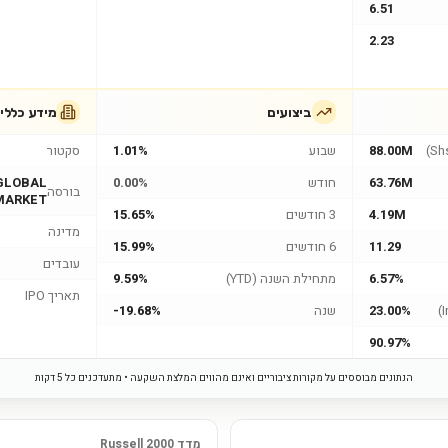
6.51
2.23
ביצועים
מידע כללי
88.00M
שבוע
1.01%
סקטור
63.76M
חודש
0.00%
GLOBAL
בורסה
MARKET
4.19M
3 חודשים
15.65%
מדינה
11.29
6 חודשים
15.99%
עובדים
6.57%
מתחילת השנה (YTD)
9.59%
תאריך IPO
23.00%
שנה
-19.68%
90.97%
הנתונים מבוססים על מקורות ציבוריים ואינם מהווים המלצת השקעה • מתעדכנים כל 5 דקות
מדד Russell 2000