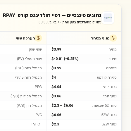
נתונים פיננסיים —
רפיי הולדינגס קורפ
RPAY
נתונים מתעדכנים בזמן אמת •
7 באוג׳, 03:03
נתוני מסחר
הערכת שווי
מחיר
$3.99
שווי שוק
שינוי
$-0.01 (-0.25%)
שווי מפעלי (EV)
פתיחה
$3.99
מכפיל רווח (P/E)
סגירה קודמת
$4
מכפיל רווח עתידי
גבוה יומי
$4.04
PEG
נמוך יומי
$3.86
מכפיל מכירות (P/S)
טווח 52 שבועות
$2.3 – $6.06
מכפיל הון (P/B)
גבוה 52W
$6.06
P/C
נמוך 52W
$2.3
P/FCF