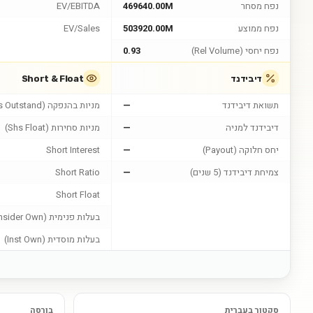
נפח מסחר
469640.00M
EV/EBITDA
נפח ממוצע
503920.00M
EV/Sales
נפח יחסי (Rel Volume)
0.93
דיבידנד
Short & Float
תשואת דיבידנד
—
מניות בהנפקה (Shs Outstand)
דיבידנד למניה
—
מניות סחירות (Shs Float)
יחס חלוקה (Payout)
—
Short Interest
צמיחת דיבידנד (5 שנים)
—
Short Ratio
Short Float
בעלות פנימית (Insider Own)
בעלות מוסדית (Inst Own)
סקטור בעברית
בורסה