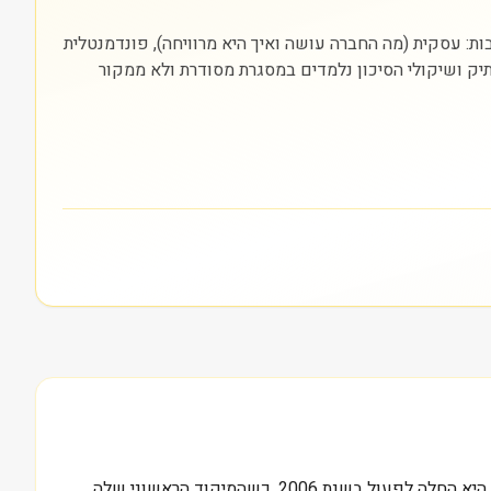
ם) והבורסה בה היא נסחרת (NASDAQ). חשוב להסתכל על שלוש שכבות: עסקית (מה החברה עושה ואיך היא מרוויחה), פונדמנטלית
התיק ושיקולי הסיכון נלמדים במסגרת מסודרת ולא ממקור
300 מיליון דולר, זהו בערך שווי השוק הנוכחי של רפיי הולדינגס קורפ (RPAY), חברה אמריקאית המציעה פתרונות תשלום משולבים. היא החלה לפעול בשנת 2006, כשהמיקוד הראשוני שלה