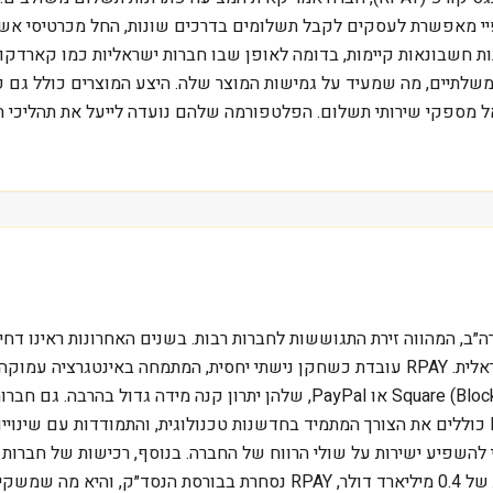
פיי מאפשרת לעסקים לקבל תשלומים בדרכים שונות, החל מכרטיסי אשרא
ם ממשלתיים, מה שמעיד על גמישות המוצר שלה. היצע המוצרים כולל גם
 לדרישות של בנק ישראל מספקי שירותי תשלום. הפלטפורמה שלהם נועדה לייעל את 
ארה״ב, המהווה זירת התגוששות לחברות רבות. בשנים האחרונות ראינו ד
בתקופת הקורונה, בדומה לעלייה בפעילות של פייבוקס הישראלית. RPAY עובדת כשחקן נישתי 
המספקות פתרונות תשלום מקיפים יותר. האתגרים של RPAY כוללים את הצורך המתמיד בחדשנות טכנולוגית,
 להשפיע ישירות על שולי הרווח של החברה. בנוסף, רכישות של חברות 
ידי ויזה, יכולות להגביר את התחרות. עם שווי שוק צנוע יחסית של 0.4 מילי