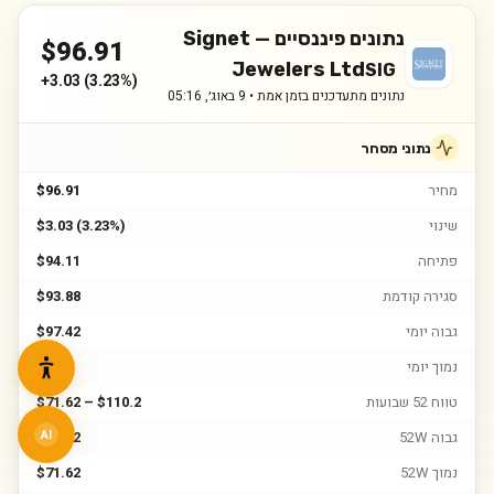
נתונים פיננסיים —
Signet
$
96.91
Jewelers Ltd
SIG
+
3.03
(
3.23%
)
נתונים מתעדכנים בזמן אמת •
9 באוג׳, 05:16
נתוני מסחר
מחיר
$96.91
שינוי
$3.03 (3.23%)
פתיחה
$94.11
סגירה קודמת
$93.88
גבוה יומי
$97.42
נמוך יומי
$91.6
טווח 52 שבועות
$71.62 – $110.2
גבוה 52W
$110.2
AI
נמוך 52W
$71.62