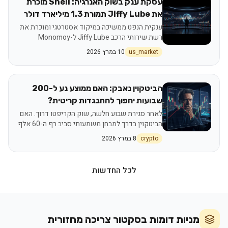
עסקת ענק בשוק האנרגיה: Shell מוכרת
את Jiffy Lube תמורת 1.3 מיליארד דולר
ענקית הנפט ממשיכה במיקוד אסטרטגי ומוכרת את
רשת שירותי הרכב Jiffy Lube ל-Monomoy
Capital Partners, בעוד שוקי המניות בארה"ב
us_market
10 במרץ 2026
רושמים עליות משמעותיות.
הביטקוין נאבק: האם ממוצע נע ל-200
שבועות יהפוך להתנגדות קריטית?
לאחר סגירת שבוע חלשה, שוק הקריפטו דרוך. האם
הביטקוין בדרך למבחן משמעותי סביב רף ה-60 אלף
דולר, או שמא מדובר בהזדמנות קנייה?
crypto
8 במרץ 2026
לכל החדשות
מניות דומות בסקטור
צריכה מחזורית