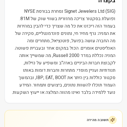
בקצרה
Signet Jewelers Ltd (SIG) נסחרת בבורסת NYSE
ופועלת בסקטור צריכה מחזורית בשווי שוק של 81M.
בעמוד הזה ריכזנו את כל מה שצריך כדי להבין במהירות
את המניה: גרף מחיר חי, נתונים פונדמנטליים, סקירה של
מה החברה עושה בפועל, פוטנציאל, מתחרים ומה
האנליסטים אומרים. הכול במקום אחד ובעברית פשוטה.
המניה נכללת במדד Russell 2000, מה שמשייך אותה
לקבוצת חברות הביניים בארה"ב ומשפיע על נזילות,
תנודתיות ועניין מוסדי. מתחרות וחברות דומות באותו
סקטור כוללות בין היתר את IBP, EAT, BOOT, ובהמשך
העמוד תוכלו להשוות נתונים, ביצועים ותמחור. המידע
נועד ללמידה בלבד ואינו מהווה המלצה או ייעוץ השקעות.
תשובה מהירה