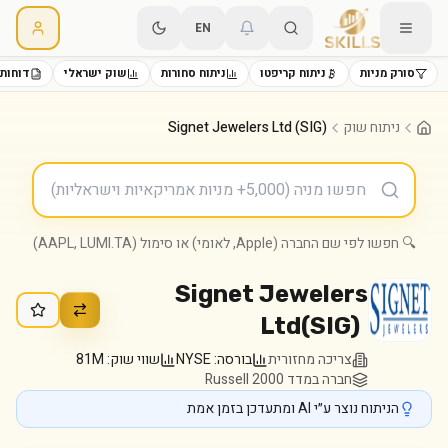
EN
סורק מניות
ניתוח קריפטו
ניתוח סחורות
שוק ישראלי
דוחות 
ניתוח שוק
Signet Jewelers Ltd (SIG)
🔍 חפשו לפי שם החברה (Apple, לאומי) או סימול (AAPL, LUMI.TA)
Signet Jewelers
Ltd
(
SIG
)
צריכה מחזורית
בורסה:
NYSE
שווי שוק:
81M
חברה במדד Russell 2000
הניתוח נוצר ע״י AI ומתעדכן בזמן אמת