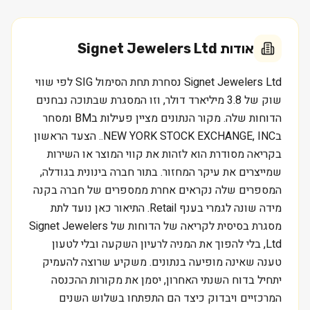
אודות
Signet Jewelers Ltd
Signet Jewelers Ltd נסחרת תחת הסימול SIG לפי שווי
שוק של 3.8 מיליארד דולר, וזו המסגרת שבתוכה נבחנים
הדוחות שלה. מקור הנתונים מציין פעילות בBM ומסחר
בNEW YORK STOCK EXCHANGE, INC.. הצעד הראשון
בקריאה מסודרת הוא לזהות את קווי המוצר או השירות
שמייצרים את עיקר המחזור. בתור חברה בינונית בגודלה,
המספרים שלה נקראים אחרת ממספרים של חברה בקנה
מידה שונה לגמרי בענף Retail. התיאור כאן נועד לתת
מסגרת בסיסית לקריאה של הדוחות של Signet Jewelers
Ltd, בלי להפוך את המניה לרעיון השקעה ובלי לטעון
טענה שאינה מופיעה בנתונים. משקיע שרוצה להעמיק
יתחיל בדוח השנתי האחרון, יסמן את מקורות ההכנסה
המרכזיים ויבדוק כיצד הם התפתחו בשלוש השנים