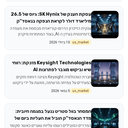
עסקת הענק של SK Hynix: גיוס של 26.5
מיליארד דולר לקראת הנפקה בנאסד"ק
מטלטל את סקטור השבבים
ענקית הזיכרון הדרום-קוריאנית מבססת את מעמדה
כדומיננטית בעידן ה-AI, בעוד המתחרות מיקרון
וסנדיסק רושמות עליות שערים
us_market
10 ביולי 2026
Keysight Technologies מזנקת: רווחי
שיא וביקוש מוגבר לפתרונות AI
חברת הטכנולוגיה Keysight מציגה דוחות חזקים
המעידים על צמיחה מרשימה, מונעת על ידי ביקוש
גובר לפתרונות בדיקה ומדידה בתחומי AI, 5G ורכב
us_market
5 במאי 2026
אוטונומי.
המסחר בוול סטריט ננעל במגמה חיובית:
מדד הנאסד"ק הוביל את העליות ביום של
תנודתיות סקטוריאלית
המדדים המובילים רשמו עליות שערים כאשר סקטור