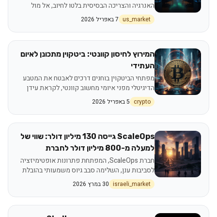
האנרגיה והצריכה הבסיסית בלטו לחיוב, אל מול
חולשה במניות הבריאות והתשתיות
us_market
7 באפריל 2026
המירוץ לחיסון קוונטי: ביטקוין מתכונן לאיום
העתידי
מפתחי הביטקוין בוחנים דרכים לאבטח את המטבע
הדיגיטלי מפני איומי מחשוב קוונטי, לקראת עידן
שבו טכנולוגיה זו עשויה לשנות את כללי המשחק.
crypto
5 באפריל 2026
ScaleOps גייסה 130 מיליון דולר: שווי של
למעלה מ-800 מיליון דולר לחברת
הטכנולוגיה הישראלית
חברת ScaleOps, המפתחת פתרונות אופטימיזציה
לסביבות ענן, השלימה סבב גיוס משמעותי בהובלת
קרן אינסייט פרטנרס, תוך שהיא מגיעה לשווי של
israeli_market
30 במרץ 2026
למעלה מ-800 מיליון דולר. הגיוס כולל גם רכיב
סקנדרי לעובדים, ומגיע במקביל למעבר למשרדים
חדשים בשרונה.