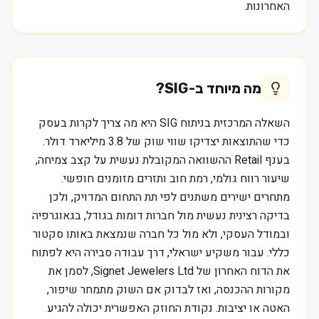
האחרונות.
מה מיוחד ב-
SIG
?
השאלה המרכזית בניתוח SIG היא מה צריך לקרות בעסק
כדי שהתוצאות יצדיקו שווי שוק של 3.8 מיליארד דולר.
בענף Retail ההשוואה המקובלת נעשית על קצב צמיחה,
שיעור רווח גולמי, רמת חוב ותזרים מזומנים חופשי.
מתחרים ישירים משתנים לפי תת התחום המדויק, ולכן
בדיקה רצינית נעשית מול חברות דומות בגודל, בגאוגרפיה
ובמודל העסקי, ולא מול כל חברה שנמצאת באותו סקטור
כללי. עבור משקיע ישראלי, דרך עבודה סבירה היא לפתוח
את הדוח האחרון של Signet Jewelers Ltd, לסמן את
מקורות ההכנסה, ואז לבדוק אם השוק מתמחר שיפור,
האטה או יציבות. נקודת החוזק האפשרית יכולה להגיע