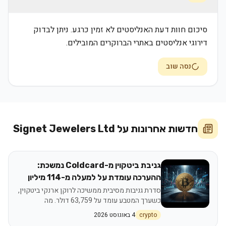
סיכום חוות דעת האנליסטים לא זמין כרגע. ניתן לבדוק
דירוגי אנליסטים באתרי הברוקרים המובילים.
נסה שוב
חדשות אחרונות על
Signet Jewelers Ltd
גניבת ביטקוין מ-Coldcard נמשכת:
ההערכה עומדת על למעלה מ-114 מיליון
דולר שנגנבו
סדרת גניבות מסיבית ממשיכה לרוקן ארנקי ביטקוין,
כשערך המטבע עומד על 63,759 דולר. מה
המשמעות למאמצי האבטחה בעולם הקריפטו ואיך
crypto
4 באוגוסט 2026
זה משפיע על משקיעים בישראל?