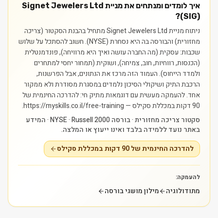
איך לומדים ומנתחים את מניית Signet Jewelers Ltd
(SIG)?
ניתוח מניית Signet Jewelers Ltd מתחיל בהבנת הסקטור (צריכה
מחזורית) והבורסה בה היא נסחרת (NYSE). חשוב להסתכל על שלוש
שכבות: עסקית (מה החברה עושה ואיך היא מרוויחה), פונדמנטלית
(הכנסות, רווחיות, חוב, צמיחה), ושוקית (תמחור יחסי למתחרים
ולמדד הייחוס). העמוד הזה מרכז את הנתונים, אבל הפרשנות,
הרכבת התיק ושיקולי הסיכון נלמדים במסגרת מסודרת ולא ממקור
אחד.
להעמקה מעשית עם דוגמאות מתיק חי: להדרכה החינמית של
90 דקות במכללת סקילס — https://myskills.co.il/free-training.
סקטור צריכה מחזורית · בורסה NYSE · Russell 2000 · המידע
באתר נועד ללמידה בלבד ואינו ייעוץ או המלצה.
להדרכה החינמית של 90 דקות במכללת סקילס
להעמקה:
מתודולוגיה
מילון מושגי בורסה