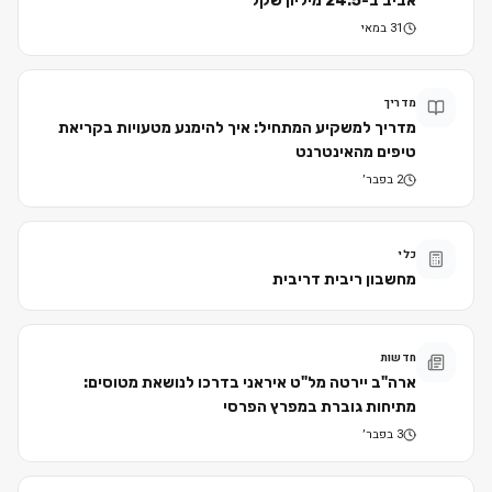
אביב ב-24.5 מיליון שקל
31 במאי
מדריך
מדריך למשקיע המתחיל: איך להימנע מטעויות בקריאת
טיפים מהאינטרנט
2 בפבר׳
כלי
מחשבון ריבית דריבית
חדשות
ארה"ב יירטה מל"ט איראני בדרכו לנושאת מטוסים:
מתיחות גוברת במפרץ הפרסי
3 בפבר׳