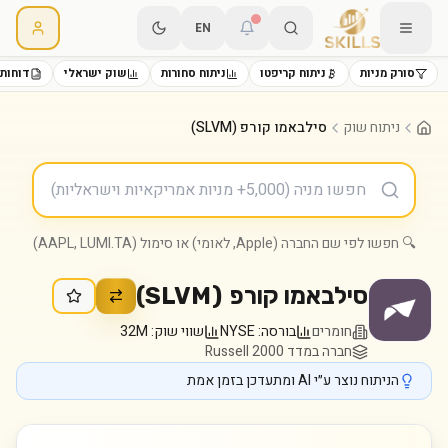
EN
סורק מניות
ניתוח קריפטו
ניתוח סחורות
שוק ישראלי
דוחות 
ניתוח שוק
סילבאמו קורפ (SLVM)
🔍 חפשו לפי שם החברה (Apple, לאומי) או סימול (AAPL, LUMI.TA)
סילבאמו קורפ
(
SLVM
)
חומרים
בורסה:
NYSE
שווי שוק:
32M
חברה במדד Russell 2000
הניתוח נוצר ע״י AI ומתעדכן בזמן אמת