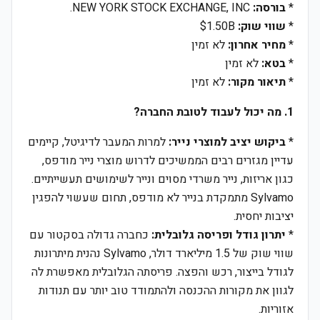
*
בורסה:
NEW YORK STOCK EXCHANGE, INC.
*
שווי שוק:
$1.50B
*
מחיר אחרון:
לא זמין
*
בטא:
לא זמין
*
תיאור מקור:
לא זמין
1. מה יכול לעבוד לטובת החברה?
*
ביקוש יציב למוצרי נייר:
למרות המעבר לדיגיטל, קיימים
עדיין מגזרים רבים הממשיכים לדרוש מוצרי נייר מודפס,
כגון אריזות, נייר משרדי מסוים ונייר לשימושים תעשייתיים.
Sylvamo מתמקדת בנייר לא מודפס, תחום שעשוי להפגין
יציבות יחסית.
*
יתרון גודל ופריסה גלובלית:
כחברה גדולה בסקטור עם
שווי שוק של 1.5 מיליארד דולר, Sylvamo נהנית מיתרונות
לגודל בייצור, רכש והפצה. פריסתה הגלובלית מאפשרת לה
לגוון את מקורות ההכנסה ולהתמודד טוב יותר עם תנודות
אזוריות.