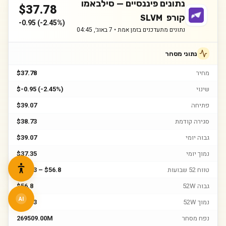
נתונים פיננסיים —
סילבאמו
$
37.78
קורפ
SLVM
-0.95
(
-2.45%
)
נתונים מתעדכנים בזמן אמת •
7 באוג׳, 04:45
נתוני מסחר
מחיר
$37.78
שינוי
$-0.95 (-2.45%)
פתיחה
$39.07
סגירה קודמת
$38.73
גבוה יומי
$39.07
נמוך יומי
$37.35
טווח 52 שבועות
$35.53 – $56.8
גבוה 52W
$56.8
AI
נמוך 52W
$35.53
נפח מסחר
269509.00M