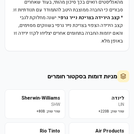
מהאנליסטים רואים בכך סיכון מהותי, בעוד שאחרים
סבורים כי החברה ממוצבת היטב להתמודד עם תנודתיות זו.
*
קצב הירידה בצריכת נייר גרפי
: ישנה מחלוקת לגבי
קצב הירידה הצפוי בצריכת נייר גרפי בשווקים מסוימים,
והאם יוזמות החברה בתחומים אחרים יצליחו לקזז ירידה זו
באופן מלא.
מניות דומות בסקטור
חומרים
לינדה
Sherwin-Williams
SHW
LIN
שווי שוק:
220B+
שווי שוק:
80B+
Rio Tinto
Air Products