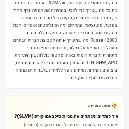
בסקטור חומרים בשווי שוק של 32M. בעמוד הזה ריכזנו
את כל מה שצריך כדי להבין במהירות את המניה: גרף מחיר
חי, נתונים פונדמנטליים, סקירה של מה החברה עושה
בפועל, פוטנציאל, מתחרים ומה האנליסטים אומרים. הכול
במקום אחד ובעברית פשוטה. המניה נכללת במדד
Russell 2000, מה שמשייך אותה לקבוצת חברות הביניים
בארה"ב ומשפיע על נזילות, תנודתיות ועניין מוסדי.
מתחרות וחברות דומות באותו סקטור כוללות בין היתר את
LIN, SHW, APD, ובהמשך העמוד תוכלו להשוות נתונים,
ביצועים ותמחור. המידע נועד ללמידה בלבד ואינו מהווה
המלצה או ייעוץ השקעות.
תשובה מהירה
איך לומדים ומנתחים את מניית סילבאמו קורפ (SLVM)?
ניתוח מניית סילבאמו קורפ מתחיל בהבנת הסקטור (חומרים)