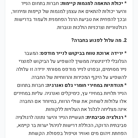
*
יכולת התאמה למגמות קיימות:
חברות בתחום הנייר
והיער יכולות להתאים את עצמן למגמות של קיימות ומיחזור,
ובכך להפחית את טביעת הרגל הפחמנית ולעמוד בדרישות
רגולטוריות וצרכניות הולכות וגוברות.
2. מה עלול לפגוע בחברה?
*
ירידה ארוכת טווח בביקוש לנייר מודפס:
המעבר
הגלובלי לדיגיטציה ממשיך להשפיע על הביקוש למוצרי
נייר מסוימים, ובפרט לנייר מודפס מסורתי. ירידה זו עלולה
להשפיע על היקף המכירות והרווחיות של החברה.
*
תנודתיות במחירי חומרי גלם ואנרגיה:
חברות בתחום
הנייר תלויות במחירי עץ, כימיקלים ואנרגיה. עליות במחירים
אלו עלולות לשחוק את שולי הרווח, במיוחד אם החברה
אינה מצליחה לגלגל את העלויות ללקוחות.
*
רגולציה סביבתית:
תעשיית הנייר והיער נתונה לרגולציה
סביבתית הדוקה, הכוללת דרישות לניהול יערות בר קיימא,
הפחתת זיהום מים ואוויר וטיפול בפסולת. הקשחת