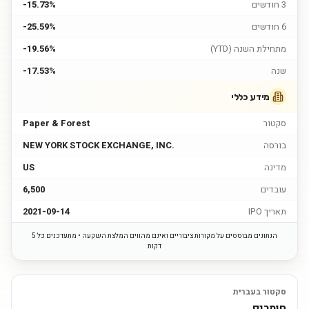
3 חודשים
-15.73%
6 חודשים
-25.59%
מתחילת השנה (YTD)
-19.56%
שנה
-17.53%
מידע כללי
סקטור
Paper & Forest
בורסה
NEW YORK STOCK EXCHANGE, INC.
מדינה
US
עובדים
6,500
תאריך IPO
2021-09-14
הנתונים מבוססים על מקורות ציבוריים ואינם מהווים המלצת השקעה • מתעדכנים כל 5
דקות
סקטור בעברית
חומרים