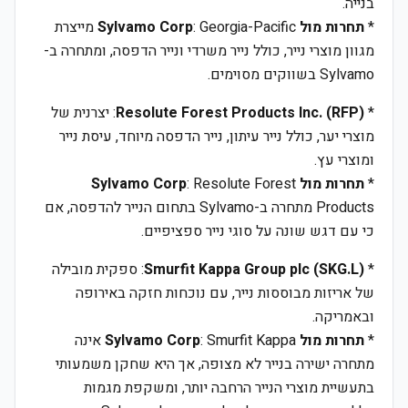
בנייה.
*
תחרות מול Sylvamo Corp
: Georgia-Pacific מייצרת
מגוון מוצרי נייר, כולל נייר משרדי ונייר הדפסה, ומתחרה ב-
Sylvamo בשווקים מסוימים.
*
Resolute Forest Products Inc. (RFP)
: יצרנית של
מוצרי יער, כולל נייר עיתון, נייר הדפסה מיוחד, עיסת נייר
ומוצרי עץ.
*
תחרות מול Sylvamo Corp
: Resolute Forest
Products מתחרה ב-Sylvamo בתחום הנייר להדפסה, אם
כי עם דגש שונה על סוגי נייר ספציפיים.
*
Smurfit Kappa Group plc (SKG.L)
: ספקית מובילה
של אריזות מבוססות נייר, עם נוכחות חזקה באירופה
ובאמריקה.
*
תחרות מול Sylvamo Corp
: Smurfit Kappa אינה
מתחרה ישירה בנייר לא מצופה, אך היא שחקן משמעותי
בתעשיית מוצרי הנייר הרחבה יותר, ומשקפת מגמות