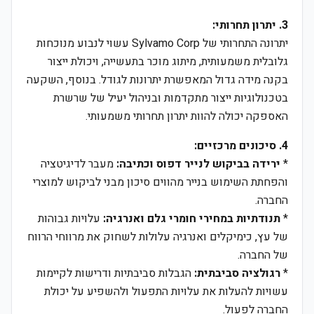
3. יתרון תחרותי:
יתרונה התחרותי של Sylvamo Corp עשוי לנבוע מנוכחות
גלובלית משמעותית, מיתוג מוכר בתעשייה, ויכולת ייצור
בקנה מידה גדול המאפשרת יתרונות לגודל. בנוסף, השקעה
בטכנולוגיות ייצור מתקדמות ובניהול יעיל של שרשרת
האספקה יכולה להוות יתרון תחרותי משמעותי.
4. סיכונים מרכזיים:
*
ירידה בביקוש לנייר דפוס וכתיבה:
מעבר לדיגיטציה
והפחתת השימוש בנייר מהווים סיכון מבני לביקוש למוצרי
החברה.
*
תנודתיות במחירי חומרי גלם ואנרגיה:
עלויות גבוהות
של עץ, כימיקלים ואנרגיה עלולות לשחוק את מרווחי הרווח
של החברה.
*
רגולציה סביבתית:
הגבלות סביבתיות ודרישות לקיימות
עשויות להעלות את עלויות התפעול ולהשפיע על יכולת
החברה לפעול.