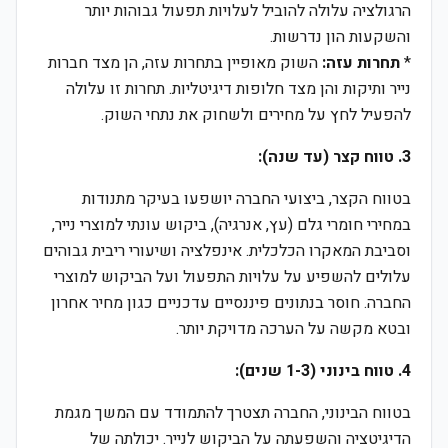
הרגולציה עלולה להוביל לעלויות תפעול גבוהות יותר
והשקעות הון נדרשות.
*
תחרות עזה:
השוק מאופיין בתחרות עזה, הן מצד חברות
נייר ותיקות והן מצד חלופות דיגיטליות. תחרות זו עלולה
להפעיל לחץ על מחירים ולשחוק את נתחי השוק.
3. טווח קצר (עד שנה):
בטווח הקצר, ביצועי החברה יושפעו בעיקר מתנודות
במחירי חומרי גלם (עץ, אנרגיה), ביקוש עונתי למוצרי נייר,
וסביבת המאקרו הכלכלית. אינפלציה ושיעורי ריבית גבוהים
עלולים להשפיע על עלויות התפעול ועל הביקוש למוצרי
החברה. חוסר בנתונים פיננסיים עדכניים כגון מחיר אחרון
ובטא מקשה על הערכה מדויקת יותר.
4. טווח בינוני (1-3 שנים):
בטווח הבינוני, החברה תצטרך להתמודד עם המשך מגמת
הדיגיטציה והשפעתה על הביקוש לנייר. יכולתה של