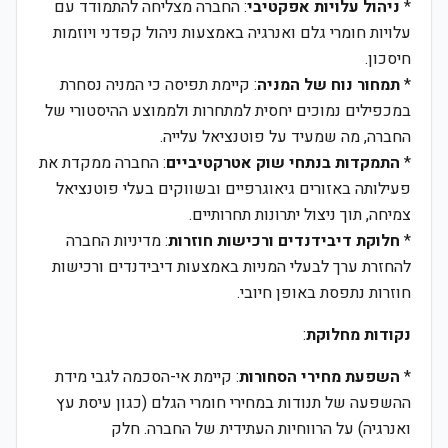
*
ניהול עלויות אפקטיבי
: החברה מצליחה להתמודד עם
עלויות חומרי גלם ואנרגיה באמצעות ניהול קפדני ויוזמות
חיסכון.
*
תמחור נוח של המניה
: קיימת תפיסה כי המניה נסחרת
במכפילים נמוכים יחסית למתחרות ולממוצע ההיסטורי של
החברה, מה שמעיד על פוטנציאל עלייה.
*
התמקדות בנתחי שוק אטרקטיביים
: החברה ממקדת את
פעילותה באזורים גיאוגרפיים ובשווקים בעלי פוטנציאל
צמיחה, תוך ניצול יתרונות תחרותיים.
*
חלוקת דיבידנדים ורכישות חוזרות
: מדיניות החברה
להחזרת ערך לבעלי המניות באמצעות דיבידנדים ורכישות
חוזרות נתפסת באופן חיובי.
נקודות מחלוקת
:
*
השפעת מחירי הסחורות
: קיימת אי-הסכמה לגבי מידת
ההשפעה של תנודות במחירי חומרי הגלם (כגון עיסת עץ
ואנרגיה) על הרווחיות העתידית של החברה. חלק