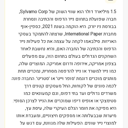
1.5 מיליארד דולר הוא שווי השוק של Sylvamo Corp,
חברה שפועלת בתחום נייר הדפוס והכתיבה ונסחרת
בבורסת ניו יורק. היא הוקמה בשנת 2021, כספין-אוף
מחברת International Paper, שרצתה להתמקד בעסקי
האריזות. סילבאמו לקחה על עצמה את כל פעילות נייר
הדפוס והכתיבה של החברה האם, והיא נחשבת לאחד
השחקנים הגדולים בעולם בתחום הזה, עם מפעלים
בצפון אמריקה, אירופה ודרום אמריקה. המוצרים שלה,
כמו נייר למשרד או נייר להדפסה מסחרית, נמכרים תחת
מותגים מוכרים דוגמת ׳סופר וייט׳ או ׳סטריט׳. החברה פונה
לכמה סוגים של לקוחות, החל מעסקים קטנים דרך
משרדים גדולים ועד בתי דפוס, וגם קמעונאים כמו
סטימצקי או אופיס דיפו שמוכרים את הנייר לצרכן הסופי.
היא מפיקה את חומר הגלם העיקרי שלה, עיסת עץ,
מיערות שבבעלותה או מספקים חיצוניים, ומעבדת אותו
למוצרי נייר שונים. הפעילות שלה מגוונת, עם דגש על