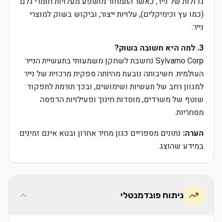
גדולות של נייר, כאשר התמחור מושפע מעלויות חומרי גלם
(כמו עץ וכימיקלים), עלויות ייצור, וביקוש בשוק למוצרי
נייר.
3. למה היא חשובה בשוק?
Sylvamo Corp נחשבת לשחקן משמעותי בתעשיית הנייר
העולמית. חשיבותה נובעת מהיותה ספקית מרכזית של נייר
למגוון רחב של תעשיות ושימושים, ובכך תורמת לתפקוד
שוטף של משרדים, מוסדות חינוך ופעילויות הדפסה
מסחריות.
הערה:
נתונים מספריים כגון מחיר אחרון ובטא אינם זמינים
במידע שהוצג.
ניתוח פונדמנטלי