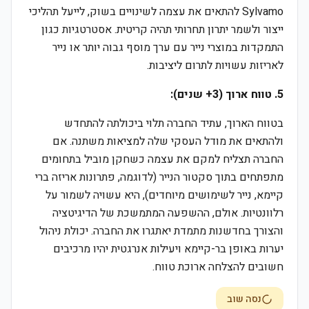
Sylvamo להתאים את עצמה לשינויים בשוק, לייעל תהליכי
ייצור ולשמר יתרון תחרותי תהיה קריטית. אסטרטגיות כגון
התמקדות במוצרי נייר עם ערך מוסף גבוה יותר או נייר
לאריזות עשויות לתרום ליציבות.
5. טווח ארוך (3+ שנים):
בטווח הארוך, עתיד החברה תלוי ביכולתה להתחדש
ולהתאים את מודל העסקי שלה למציאות משתנה. אם
החברה תצליח למקם את עצמה כשחקן מוביל בתחומים
מתפתחים בתוך סקטור הנייר (לדוגמה, פתרונות אריזה ברי
קיימא, נייר לשימושים מיוחדים), היא עשויה לשמור על
רלוונטיות. אולם, ההשפעה המתמשכת של הדיגיטציה
והצורך בחדשנות מתמדת יאתגרו את החברה. יכולת ניהול
יערות באופן בר-קיימא ויעילות אנרגטית יהיו מרכיבים
חשובים להצלחה ארוכת טווח.
נסה שוב