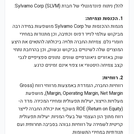
להלן ניתוח פונדמנטלי של חברת Sylvamo Corp (SLVM):
1. הכנסות וצמיחה:
מגמות ההכנסות של Sylvamo Corp מושפעות במידה רבה
מביקוש עולמי לנייר דפוס וכתיבה, וכן מתנודות במחירי
חומרי גלם. צמיחת החברה תלויה ביכולתה להתאים את היצע
המוצרים שלה לשינויים בביקוש ובשוק, וכן בהרחבת נתחי
שוק באזורים גיאוגרפיים שונים. נתונים ספציפיים לגבי
קצב צמיחה היסטורי או צפוי אינם זמינים כרגע.
2. רווחיות:
רווחיות החברה, הנמדדת באמצעות מרווחי רווח (Gross
Margin, Operating Margin, Net Margin), מושפעת
מעלויות הייצור, יעילות תפעולית ומחירי המכירה. מדד ה-
ROE (Return on Equity) משקף את יכולת החברה לייצר
רווח מתוך הון העצמי של בעלי המניות. יעילות תפעולית
קריטית לשמירה על רווחיות גבוהה בסביבה תחרותית ועם
תנודתיות במחירי התשומות.