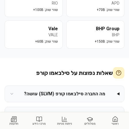
RIO
APD
שווי שוק:
70B+
שווי שוק:
100B+
Vale
BHP Group
VALE
BHP
שווי שוק:
150B+
שווי שוק:
60B+
שאלות נפוצות על
סילבאמו קורפ
מה החברה סילבאמו קורפ (SLVM) עושה?
איך קוראים נכון את הנתונים של מניית סילבאמו
קורפ?
ראשי
מסלולים
ניתוח מניות
מרכז הידע
חדשות