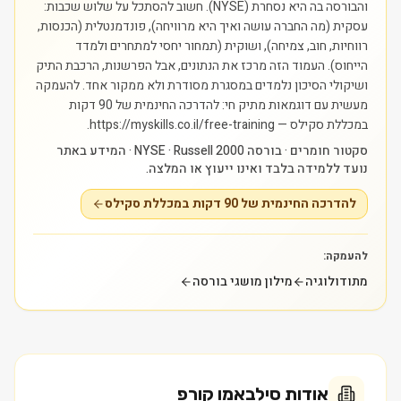
והבורסה בה היא נסחרת (NYSE). חשוב להסתכל על שלוש שכבות:
עסקית (מה החברה עושה ואיך היא מרוויחה), פונדמנטלית (הכנסות,
רווחיות, חוב, צמיחה), ושוקית (תמחור יחסי למתחרים ולמדד
הייחוס). העמוד הזה מרכז את הנתונים, אבל הפרשנות, הרכבת התיק
ושיקולי הסיכון נלמדים במסגרת מסודרת ולא ממקור אחד.
להעמקה
מעשית עם דוגמאות מתיק חי: להדרכה החינמית של 90 דקות
במכללת סקילס — https://myskills.co.il/free-training.
סקטור חומרים · בורסה NYSE · Russell 2000 · המידע באתר
נועד ללמידה בלבד ואינו ייעוץ או המלצה.
להדרכה החינמית של 90 דקות במכללת סקילס
להעמקה:
מתודולוגיה
מילון מושגי בורסה
אודות
סילבאמו קורפ