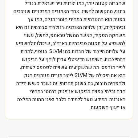
שחברות קטנות יותר, כמו יצרנית נייר ישראלית בגודל
בינוני, מתקשות להשיג. אחד האתגרים המרכזיים שניצבים
בפניה הוא התנודתיות במחירי חומרי הגלם, כמו עץ
וכימיקלים, וכן עלויות האנרגיה. רגולציה סביבתית גם היא
משחקת תפקיד, כאשר ממשל טראמפ, למשל, עשוי
להשפיע על תקנות סביבתיות בארה״ב, שיכולות להשפיע
על עלויות הייצור של חברות כמו SLVM. בנוסף, למרות
ההתייצבות, השימוש הדיגיטלי עדיין לוחץ על הביקוש
לנייר מודפס. מה שמשקיעים עשויים לפספס לעיתים,
הוא את היכולת של SLVM לייצר תזרים מזומנים חזק
ולהפחית חובות, גם בשוק תחרותי. זה נשבר כשיש ירידה
חדה ובלתי צפויה בביקוש או זינוק דרמטי במחירי
האנרגיה. המידע נועד ללמידה בלבד ואינו מהווה המלצה
או ייעוץ השקעות.