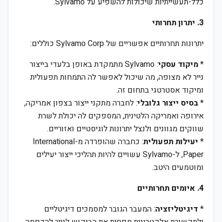
כלל-תעשייתיות שיכולות להשפיע על Sylvamo.
3. יתרון תחרותי
יתרונות תחרותיים אפשריים של Sylvamo Corp כוללים:
*
מיקוד עסקי
: Sylvamo מתמקדת באופן בלעדי בייצור
נייר לא מצופה, מה שיכול לאפשר לה התמחות תפעולית
ומיקוד אסטרטגי בתחום זה.
*
בסיס ייצור גלובלי
: לחברה מתקני ייצור בצפון אמריקה,
אירופה ואמריקה הלטינית, המספקים לה יכולת לשרת
שווקים מגוונים ולנצל יתרונות לוגיסטיים ואזוריים.
*
יעילות תפעולית
: כחברה שהופרדה מ-International
Paper, ל-Sylvamo עשויים להיות תהליכי ייצור יעילים
ומוטמעים היטב.
4. איומים תחרותיים
*
דיגיטליזציה
: המעבר הגובר למסמכים דיגיטליים