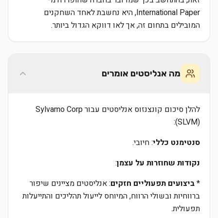
זאת, בהתחשב בכך שמדובר בחברה שהופרדה מ-
International Paper, היא נחשבת לאחד השחקנים
המובילים בתחום זה, אך לאו דווקא הגדול ביותר.
מה אנליסטים אומרים
להלן סיכום קונצנזוס אנליסטים עבור Sylvamo Corp
(SLVM):
סנטימנט כללי
: חיובי.
נקודות שחוזרות על עצמן
:
*
ביצועים תפעוליים חזקים
: אנליסטים מציינים שיפור
ברווחיות ובשולי הרווח, המיוחס לייעול תהליכים והתייעלות
תפעולית.