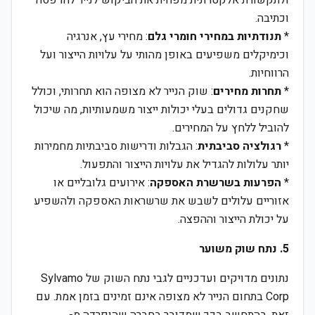
ולתקשורת אלקטרונית מפחית את הביקוש לנייר להדפסה
וכתיבה.
*
תנודתיות במחירי חומרי גלם
: מחירי עץ, אנרגיה
וכימיקלים משפיעים באופן מהותי על עלויות הייצור ועל
הרווחיות.
*
תחרות מחירים
: שוק הנייר לא מצופה הוא תחרותי, וכולל
שחקנים גדולים בעלי יכולות ייצור משמעותיות, מה שיכול
להוביל ללחץ על המחירים.
*
רגולציה סביבתית
: הגבלות ודרישות סביבתיות מחמירות
יותר עלולות להגדיל את עלויות הייצור והתפעול.
*
הפרעות בשרשרת האספקה
: אירועים גלובליים או
אזוריים עלולים לשבש את שרשראות האספקה ולהשפיע
על יכולת הייצור וההפצה.
5. נתח שוק משוער
נתונים מדויקים ועדכניים לגבי נתח השוק של Sylvamo
Corp בתחום הנייר לא מצופה אינם זמינים בזמן אמת. עם