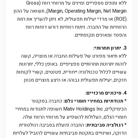
ללא נתונים מספריים זמינים על מרווחי רווח (Gross
Margin, Operating Margin, Net Margin), תשואה על ההון
(ROE) או מדדי יעילות תפעולית, לא ניתן להעריך את רמת
הרווחיות של החברה. ניתוח רווחיות דורש דוחות רווח
והפסד ומאזנים תקופתיים.
3. יתרון תחרותי:
ללא תיאור מפורט של פעילות החברה או מוצריה, קשה
לזהות יתרונות תחרותיים ספציפיים. באופן כללי, יתרונות
עשויים לכלול טכנולוגיה ייחודית, פטנטים, קשרי לקוחות
חזקים, יעילות תפעולית גבוהה או היצע מוצרים מגוון.
4. סיכונים מרכזיים:
*
תנודתיות במחירי חומרי גלם:
כחברה בסקטור
הכימיקלים, Mativ Holdings Inc חשופה לתנודות במחירי
חומרי הגלם, העלולות להשפיע על מרווחי הרווח שלה.
*
רגולציה סביבתית:
החברה פועלת בסביבה רגולטורית
הדוקה, ושינויים בתקנות סביבתיות עשויים להוביל לעלויות