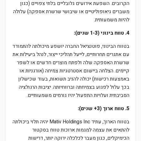
הקרובים. השפעת אירועים גלובליים בלתי צפויים (כגון
משברים גיאופוליטיים או שיבושי שרשרת אספקה) עלולה
להיות משמעותית.
4. טווח בינוני (1-3 שנים):
בטווח הבינוני, פוטנציאל החברה יושפע מיכולתה להתמודד
עם אתגרים תחרותיים, לייעל תהליכי ייצור, לנהל ביעילות את
שרשרת האספקה שלה ולפתח מוצרים חדשים או לשפר
קיימים. הצלחה ביישום אסטרטגיות צמיחה (אורגניות או
באמצעות רכישות) יכולה להניב תשואות, בעוד שכישלון
בכך עלול לפגוע בצמיחתה וברווחיותה. יציבות הרגולציה
הסביבתית ועלויות התפעול יהיו גורמים משמעותיים.
5. טווח ארוך (3+ שנים):
בטווח הארוך, עתיד Mativ Holdings Inc יהיה תלוי ביכולתה
להתאים את עצמה למגמות ארוכות טווח בסקטור
הכימיקלים, כגון מעבר לכלכלה ירוקה יותר, דרישות