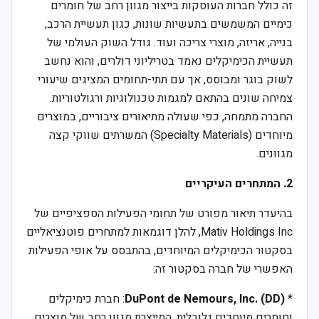
זה כולל חברות העוסקות בייצור מגוון רחב של חומרים
כימיים המשמשים בתעשיות שונות, כגון תעשיית הרכב,
בנייה, אריזה, מוצרי צריכה ועוד. גודל השוק העולמי של
תעשיית הכימיקלים נאמד בטריליוני דולרים, והוא נחשב
לשוק בוגר ומבוסס, אך עם תתי-תחומים המציגים שיעורי
צמיחה שונים בהתאם למגמות טכנולוגיות ורגולטוריות.
החברה מתמחה, כפי שעולה מתיאורים ציבוריים, במוצרים
מיוחדים (Specialty Materials) המשרתים שווקי קצה
מגוונים.
2. המתחרים העיקריים
בהיעדר תיאור מפורט של תחומי הפעילות הספציפיים של
Mativ Holdings Inc, להלן דוגמאות למתחרים פוטנציאליים
בסקטור הכימיקלים המיוחדים, בהתבסס על אופי הפעילות
האפשרי של חברה בסקטור זה:
*
DuPont de Nemours, Inc. (DD)
: חברת כימיקלים
וחומרים מיוחדים גלובלית, המייצרת מגוון רחב של מוצרים