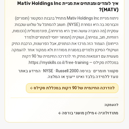
איך לומדים ומנתחים את מניית Mativ Holdings Inc
(MATV)?
ניתוח מניית Mativ Holdings Inc מתחיל בהבנת הסקטור (חומרים)
והבורסה בה היא נסחרת (NYSE). חשוב להסתכל על שלוש שכבות:
עסקית (מה החברה עושה ואיך היא מרוויחה), פונדמנטלית (הכנסות,
רווחיות, חוב, צמיחה), ושוקית (תמחור יחסי למתחרים ולמדד
הייחוס). העמוד הזה מרכז את הנתונים, אבל הפרשנות, הרכבת התיק
ושיקולי הסיכון נלמדים במסגרת מסודרת ולא ממקור אחד.
להעמקה
מעשית עם דוגמאות מתיק חי: להדרכה החינמית של 90 דקות
במכללת סקילס — https://myskills.co.il/free-training.
סקטור חומרים · בורסה NYSE · Russell 2000 · המידע באתר
נועד ללמידה בלבד ואינו ייעוץ או המלצה.
להדרכה החינמית של 90 דקות במכללת סקילס
להעמקה:
מתודולוגיה
מילון מושגי בורסה