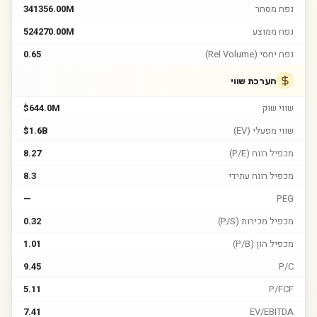
נפח מסחר
341356.00M
נפח ממוצע
524270.00M
נפח יחסי (Rel Volume)
0.65
הערכת שווי
שווי שוק
$644.0M
שווי מפעלי (EV)
$1.6B
מכפיל רווח (P/E)
8.27
מכפיל רווח עתידי
8.3
—
PEG
מכפיל מכירות (P/S)
0.32
מכפיל הון (P/B)
1.01
9.45
P/C
5.11
P/FCF
7.41
EV/EBITDA