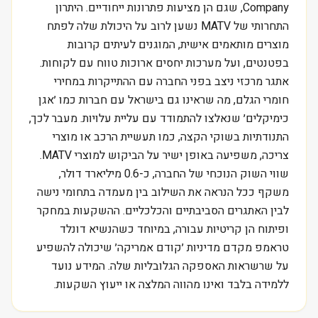
Company, שגם הן מציעות פתרונות ייחודיים. היתרון
התחרותי של MATV נשען לרוב על היכולת שלה לפתח
מוצרים מותאמים אישית, המוגנים לעיתים קרובות
בפטנטים, ועל מערכות יחסים ארוכות טווח עם לקוחות.
אתגר מרכזי ניצב בפני החברה עם ההתייקרות במחירי
חומרי הגלם, מה שראינו גם בישראל עם חברות כמו ׳אגן
כימיקלים׳ שנאלצו להתמודד עם עליית עלויות. מעבר לכך,
התנודתיות בשוקי הקצה, כמו תעשיית הרכב או מוצרי
צריכה, משפיעה באופן ישיר על הביקוש למוצרי MATV.
שווי השוק הנוכחי של החברה, כ-0.6 מיליארד דולר,
משקף ככל הנראה את השילוב בין מעמדה בתחומי נישה
לבין האתגרים הסביבתיים והכלכליים. ההשקעות במחקר
ופיתוח הן קריטיות עבורה, במיוחד כשהנשיא דונלד
טראמפ מקדם מדיניות ׳קודם אמריקה׳ שיכולה להשפיע
על שרשראות האספקה הגלובליות שלה. המידע נועד
ללמידה בלבד ואינו מהווה המלצה או ייעוץ השקעות.