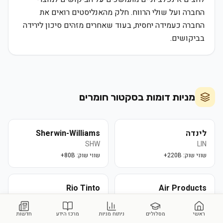
החברה ועל שולי הרווח. חלק מהאנליסטים רואים את
החברה כעמידה יחסית, בעוד שאחרים מזהים סיכון לירידה
בביקושים.
מניות דומות בסקטור
חומרים
לינדה
Sherwin-Williams
SHW
LIN
שווי שוק:
220B+
שווי שוק:
80B+
Rio Tinto
Air Products
RIO
APD
שווי שוק:
70B+
שווי שוק:
100B+
ראשי
מסלולים
ניתוח מניות
מרכז הידע
חדשות