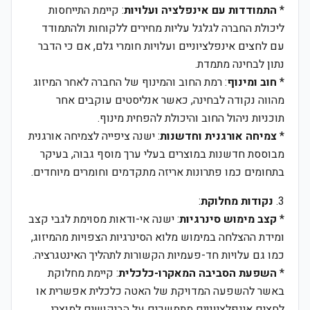
*
התמודדות עם אינפלציה ועלויות
: קיימת התייחסות
ליכולת החברה לגלגל עליות מחירים ללקוחות ולהתמודד
עם לחצים אינפלציוניים ועלויות חומרי גלם, אם כי הדבר
נתון לבחינה מתמדת.
*
חוב ומינוף
: רמת החוב והמינוף של החברה לאחר המיזוג
מהווה נקודה לבחינה, כאשר אנליסטים עוקבים אחר
תוכניות ניהול החוב והיכולת להפחית מינוף.
*
צמיחה אורגנית וחדשנות
: ישנה ציפייה לצמיחה אורגנית
מבוססת חדשנות במוצרים בעלי ערך מוסף גבוה, בעיקר
בתחומים כמו פתרונות אריזה מתקדמים וחומרים מיוחדים.
3.
נקודות מחלוקת
:
*
קצב מימוש סינרגיות
: ישנה אי-ודאות מסוימת לגבי קצב
ומידת ההצלחה במימוש מלוא הסינרגיות הצפויות מהמיזוג,
כמו גם עלויות חד-פעמיות הקשורות לתהליך האינטגרציה.
*
השפעת הסביבה המאקרו-כלכלית
: קיימת מחלוקת
באשר להשפעה המדויקת של האטה כלכלית אפשרית או
לחצים אינפלציוניים מתמשכים על הביקושים למוצרי