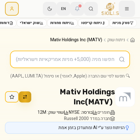
EN
סורק מניות
ניתוח קריפטו
ניתוח סחורות
שוק ישראלי
דוחות 
ניתוח שוק
Mativ Holdings Inc (MATV)
🔍 חפשו לפי שם החברה (Apple, לאומי) או סימול (AAPL, LUMI.TA)
Mativ Holdings
Inc
(
MATV
)
חומרים
בורסה:
NYSE
שווי שוק:
12M
חברה במדד Russell 2000
הניתוח נוצר ע״י AI ומתעדכן בזמן אמת