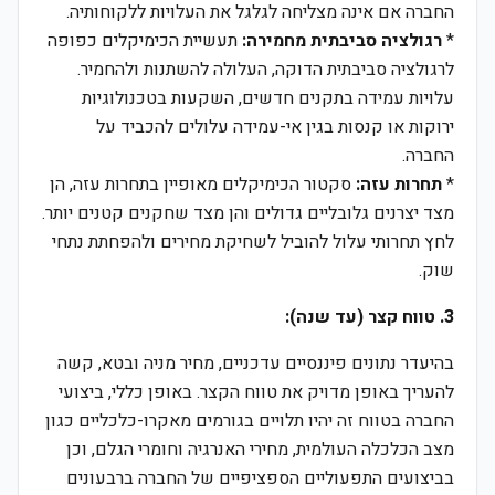
החברה אם אינה מצליחה לגלגל את העלויות ללקוחותיה.
*
רגולציה סביבתית מחמירה:
תעשיית הכימיקלים כפופה
לרגולציה סביבתית הדוקה, העלולה להשתנות ולהחמיר.
עלויות עמידה בתקנים חדשים, השקעות בטכנולוגיות
ירוקות או קנסות בגין אי-עמידה עלולים להכביד על
החברה.
*
תחרות עזה:
סקטור הכימיקלים מאופיין בתחרות עזה, הן
מצד יצרנים גלובליים גדולים והן מצד שחקנים קטנים יותר.
לחץ תחרותי עלול להוביל לשחיקת מחירים ולהפחתת נתחי
שוק.
3. טווח קצר (עד שנה):
בהיעדר נתונים פיננסיים עדכניים, מחיר מניה ובטא, קשה
להעריך באופן מדויק את טווח הקצר. באופן כללי, ביצועי
החברה בטווח זה יהיו תלויים בגורמים מאקרו-כלכליים כגון
מצב הכלכלה העולמית, מחירי האנרגיה וחומרי הגלם, וכן
בביצועים התפעוליים הספציפיים של החברה ברבעונים