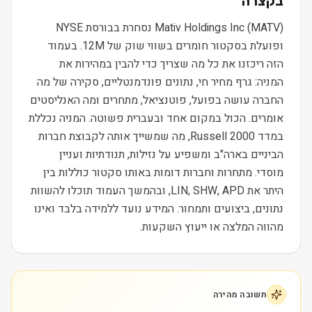
בקצרה
Mativ Holdings Inc (MATV) נסחרת בבורסת NYSE
ופועלת בסקטור חומרים בשווי שוק של 12M. בעמוד
הזה ריכזנו את כל מה שצריך כדי להבין במהירות את
המניה: גרף מחיר חי, נתונים פונדמנטליים, סקירה של מה
החברה עושה בפועל, פוטנציאל, מתחרים ומה האנליסטים
אומרים. הכול במקום אחד ובעברית פשוטה. המניה נכללת
במדד Russell 2000, מה שמשייך אותה לקבוצת חברות
הביניים בארה"ב ומשפיע על נזילות, תנודתיות ועניין
מוסדי. מתחרות וחברות דומות באותו סקטור כוללות בין
היתר את LIN, SHW, APD, ובהמשך העמוד תוכלו להשוות
נתונים, ביצועים ותמחור. המידע נועד ללמידה בלבד ואינו
מהווה המלצה או ייעוץ השקעות.
תשובה מהירה