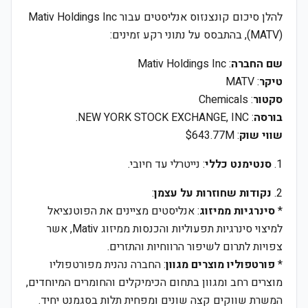
להלן סיכום קונצנזוס אנליסטים עבור Mativ Holdings Inc
(MATV), בהתבסס על נתוני רקע זמינים:
שם החברה
: Mativ Holdings Inc
טיקר
: MATV
סקטור
: Chemicals
בורסה
: NEW YORK STOCK EXCHANGE, INC.
שווי שוק
: $643.77M
1.
סנטימנט כללי
: נייטרלי עד חיובי.
2.
נקודות שחוזרות על עצמן
:
*
סינרגיות ממיזוג
: אנליסטים מציינים את הפוטנציאל
למיצוי סינרגיות תפעוליות והכנסות ממיזוג Mativ, אשר
צפויות לתרום לשיפור הרווחיות והתזרים.
*
פורטפוליו מוצרים מגוון
: החברה נהנית מפורטפוליו
מוצרים רחב ומגוון בתחום הכימיקלים והחומרים המיוחדים,
המשרת שווקים קצה שונים ומפחית תלות בסגמנט יחיד.