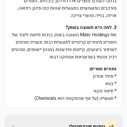
ברחבי העולם. מוצרים אלו כוללים, בין היתר, חומרים
מורכבים המשמשים בתעשיות שונות כמו סינון, רפואה,
אריזה, בנייה ומוצרי צריכה.
3. למה היא חשובה בשוק?
Mativ Holdings Inc חשובה בשוק בזכות פיתוח וייצור של
חומרים מיוחדים קריטיים לתעשיות רבות. מוצריה תורמים
לשיפור ביצועים, קיימות וחדשנות במגוון יישומים, ומהווים
רכיב מהותי בשרשראות אספקה רבות.
נתונים חסרים:
* מחיר אחרון
* בטא
* תיאור מקור
* תעשייה (על אף שהסקטור הוא Chemicals)
ניתוח פונדמנטלי