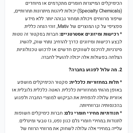
הכימיקלים המייצרות חומרים מתקדמים או מיוחדים
(Specialty Chemicals) יכולות ליהנות מיתרונות תחרותיים,
שיפור מרווחים ויכולת תמחור גבוהה יותר. ללא מידע
ספציפי על קו המוצרים של Mativ, זוהי הנחה כללית.
*
רכישות ומיזוגים אסטרטגיים:
חברות בסקטור זה נוטות
לבצע רכישות ומיזוגים כדרך להרחיב נתחי שוק, להשיג
סינרגיות, להיכנס לשווקים חדשים או לרכוש טכנולוגיות.
הצלחה בפעולות אלה יכולה להועיל לחברה.
2. מה עלול לפגוע בחברה?
*
תלות במחזוריות כלכלית:
סקטור הכימיקלים מושפע
באופן מהותי ממחזוריות כלכלית. האטה כלכלית גלובלית או
אזורית עלולה להפחית את הביקוש למוצרי החברה ולפגוע
בהכנסותיה וברווחיותה.
*
תנודתיות מחירי חומרי גלם:
חברות כימיקלים חשופות
לתנודות במחירי חומרי גלם כגון נפט, גז טבעי ומינרלים.
עלייה במחירי אלה עלולה לשחוק את מרווחי הרווח של