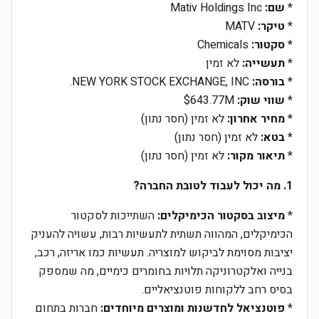
*
שם:
Mativ Holdings Inc
*
טיקר:
MATV
*
סקטור:
Chemicals
*
תעשייה:
לא זמין
*
בורסה:
NEW YORK STOCK EXCHANGE, INC.
*
שווי שוק:
$643.77M
*
מחיר אחרון:
לא זמין (חסר נתון)
*
בטא:
לא זמין (חסר נתון)
*
תיאור מקור:
לא זמין (חסר נתון)
1. מה יכול לעבוד לטובת החברה?
*
מיצוב בסקטור הכימיקלים:
השתייכות לסקטור
הכימיקלים, המהווה תשתית לתעשיות רבות, עשויה להעניק
יציבות מסוימת לביקוש למוצריה. תעשיות כמו אריזה, רכב,
בנייה ואלקטרוניקה תלויות בחומרים כימיים, מה שמספק
בסיס רחב ללקוחות פוטנציאליים.
*
פוטנציאל לחדשנות ומוצרים מיוחדים:
חברות בתחום