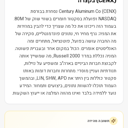
) בקצרה
CENX
(
Century Aluminum Co (CENX) נסחרת בבורסת
NASDAQ ופועלת בסקטור חומרים בשווי שוק של 80M.
בעמוד הזה ריכזנו את כל מה שצריך כדי להבין במהירות
את המניה: גרף מחיר חי, נתונים פונדמנטליים, סקירה של
מה החברה עושה בפועל, פוטנציאל, מתחרים ומה
האנליסטים אומרים. הכול במקום אחד ובעברית פשוטה.
המניה נכללת במדד Russell 2000, מה שמשייך אותה
לקבוצת חברות הביניים בארה"ב ומשפיע על נזילות,
תנודתיות ועניין מוסדי. מתחרות וחברות דומות באותו
סקטור כוללות בין היתר את LIN, SHW, APD, ובהמשך
העמוד תוכלו להשוות נתונים, ביצועים ותמחור. המידע
נועד ללמידה בלבד ואינו מהווה המלצה או ייעוץ השקעות.
תשובה מהירה