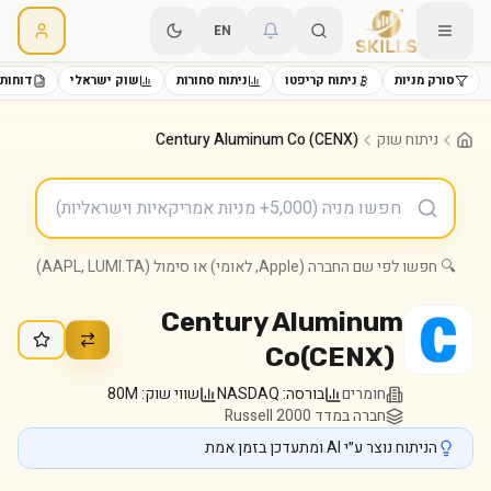
EN
סורק מניות
ניתוח קריפטו
ניתוח סחורות
שוק ישראלי
דוחות 
ניתוח שוק
Century Aluminum Co (CENX)
🔍 חפשו לפי שם החברה (Apple, לאומי) או סימול (AAPL, LUMI.TA)
Century Aluminum
Co
(
CENX
)
חומרים
בורסה:
NASDAQ
שווי שוק:
80M
חברה במדד Russell 2000
הניתוח נוצר ע״י AI ומתעדכן בזמן אמת