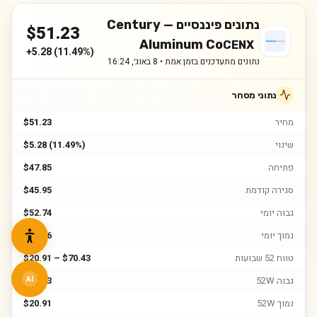
נתונים פיננסיים —
Century
$
51.23
Aluminum Co
CENX
+
5.28
(
11.49%
)
נתונים מתעדכנים בזמן אמת •
8 באוג׳, 16:24
נתוני מסחר
מחיר
$51.23
שינוי
$5.28 (11.49%)
פתיחה
$47.85
סגירה קודמת
$45.95
גבוה יומי
$52.74
נמוך יומי
$47.56
טווח 52 שבועות
$20.91 – $70.43
גבוה 52W
$70.43
AI
נמוך 52W
$20.91