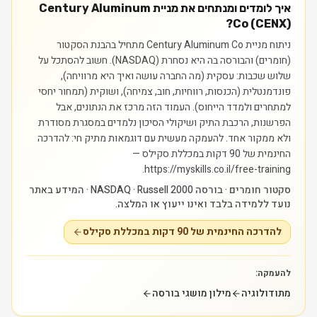
איך לומדים ומנתחים את מניית Century Aluminum
Co (CENX)?
ניתוח מניית Century Aluminum Co מתחיל בהבנת הסקטור
(חומרים) והבורסה בה היא נסחרת (NASDAQ). חשוב להסתכל על
שלוש שכבות: עסקית (מה החברה עושה ואיך היא מרוויחה),
פונדמנטלית (הכנסות, רווחיות, חוב, צמיחה), ושוקית (תמחור יחסי
למתחרים ולמדד הייחוס). העמוד הזה מרכז את הנתונים, אבל
הפרשנות, הרכבת התיק ושיקולי הסיכון נלמדים במסגרת מסודרת
ולא ממקור אחד.
להעמקה מעשית עם דוגמאות מתיק חי: להדרכה
החינמית של 90 דקות במכללת סקילס —
https://myskills.co.il/free-training.
סקטור חומרים · בורסה NASDAQ · Russell 2000 · המידע באתר
נועד ללמידה בלבד ואינו ייעוץ או המלצה.
להדרכה החינמית של 90 דקות במכללת סקילס
להעמקה:
מתודולוגיה
מילון מושגי בורסה