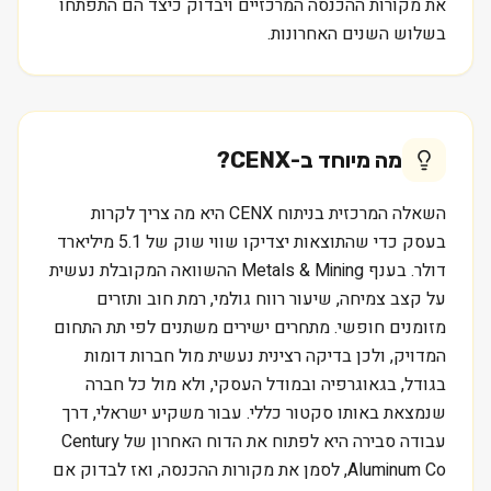
את מקורות ההכנסה המרכזיים ויבדוק כיצד הם התפתחו
בשלוש השנים האחרונות.
מה מיוחד ב-
CENX
?
השאלה המרכזית בניתוח CENX היא מה צריך לקרות
בעסק כדי שהתוצאות יצדיקו שווי שוק של 5.1 מיליארד
דולר. בענף Metals & Mining ההשוואה המקובלת נעשית
על קצב צמיחה, שיעור רווח גולמי, רמת חוב ותזרים
מזומנים חופשי. מתחרים ישירים משתנים לפי תת התחום
המדויק, ולכן בדיקה רצינית נעשית מול חברות דומות
בגודל, בגאוגרפיה ובמודל העסקי, ולא מול כל חברה
שנמצאת באותו סקטור כללי. עבור משקיע ישראלי, דרך
עבודה סבירה היא לפתוח את הדוח האחרון של Century
Aluminum Co, לסמן את מקורות ההכנסה, ואז לבדוק אם