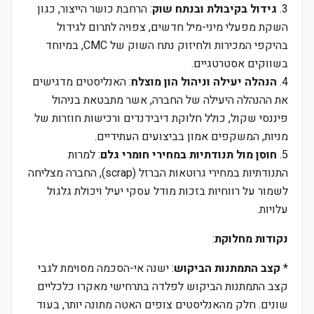
3.
גידול בקיבולת ובנתח שוק
: הרחבת כושר הייצור, כגון
השקת מפעלי מיני-מיל חדשים, צפויה לתרום לגידול
בהיקפי המכירות ולחיזוק נתח השוק של CMC, במיוחד
בשווקים אסטרטגיים.
4.
הנהלה יעילה וניהול הון מוצלח
: האנליסטים מדגישים
את ההנהלה היעילה של החברה, אשר מתבטאת בניהול
פיננסי שקול, כולל חלוקת דיבידנדים ורכישות חוזרות של
מניות, המשקפים אמון בביצועים העתידיים.
5.
חוסן מול תנודתיות במחירי חומרי גלם
: למרות
התנודתיות במחירי גרוטאות הברזל (scrap), החברה מצליחה
לשמור על רווחיות בזכות מודל עסקי יעיל ויכולת גלגול
עלויות.
נקודות מחלוקת
:
*
קצב התמתנות הביקוש
: ישנה אי-הסכמה מסוימת לגבי
קצב התמתנות הביקוש לפלדה בתרחישי מאקרו כלכליים
שונים. חלק מהאנליסטים צופים האטה מתונה יותר, בעוד