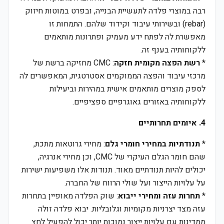
רבה במוצרי פלדה לתעשיית הבנייה, ובפרט במוטות חיזוק
(rebar) ובשירותי עיבוד וקידוד שלהם. התמחות זו
מאפשרת לה לפתח ידע מעמיק ופתרונות מותאמים
ללקוחותיה בענף זה.
*
רשת הפצה מקומית חזקה
: CMC מחזיקה ברשת של
מרכזי עיבוד והפצה הממוקמים אסטרטגית, המאפשרים לה
לספק מוצרים מותאמים אישית במהירות וביעילות
ללקוחותיה באזורים גאוגרפיים ספציפיים.
4. איומים תחרותיים
*
תנודתיות במחירי חומרי גלם
: מחירי גרוטאות מתכת,
שהם חומר הגלם העיקרי של CMC, וכן מחירי אנרגיה,
יכולים להיות תנודתיים מאוד. תנודות אלו משפיעות ישירות
על עלויות הייצור ועל שולי הרווח של החברה.
*
תחרות עזה ומחירי ייבוא
: שוק הפלדה מאופיין בתחרות
עזה מצד יצרניות מקומיות וגלובליות. יבוא פלדה זולה
ממדינות עם עלויות ייצור נמוכות יותר יכול להפעיל לחץ