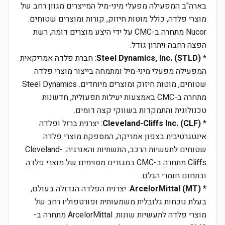
בארה"ב המפעילה מפעלי מיני-מיל המייצרים מגוון רחב של
מוצרי פלדה, כולל מוטות חיזוק, קורות ומוצרים שטוחים.
Nucor מתחרה ב-CMC על ידי היצע מוצרים דומה, רשת
הפצה רחבה ויתרון גודל.
*
Steel Dynamics, Inc. (STLD)
: חברת פלדה אמריקאית
המפעילה מפעלי מיני-מיל ומתמחה בייצור מוצרי פלדה
שטוחים, מוטות חיזוק ומוצרים מיוחדים. Steel Dynamics
מתחרה ב-CMC באמצעות יעילות תפעולית, חדשנות
טכנולוגית והתמקדות בשווקי קצה דומים.
*
Cleveland-Cliffs Inc. (CLF)
: יצרנית ברזל ופלדה
אינטגרטיבית בצפון אמריקה, המספקת מוצרי פלדה
שטוחים לתעשיות הרכב, התשתיות והאנרגיה. Cleveland-
Cliffs מתחרה ב-CMC במגזרים מסוימים של מוצרי פלדה
ובתחום חומרי הגלם.
*
ArcelorMittal (MT)
: יצרנית הפלדה הגדולה בעולם,
בעלת נוכחות גלובלית משמעותית ופורטפוליו רחב של
מוצרי פלדה לתעשיות שונות. ArcelorMittal מתחרה ב-