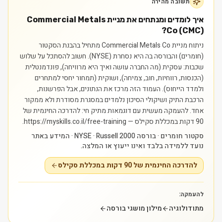
תשובה מהירה
איך לומדים ומנתחים את מניית Commercial Metals
Co (CMC)?
ניתוח מניית Commercial Metals Co מתחיל בהבנת הסקטור
(חומרים) והבורסה בה היא נסחרת (NYSE). חשוב להסתכל על שלוש
שכבות: עסקית (מה החברה עושה ואיך היא מרוויחה), פונדמנטלית
(הכנסות, רווחיות, חוב, צמיחה), ושוקית (תמחור יחסי למתחרים
ולמדד הייחוס). העמוד הזה מרכז את הנתונים, אבל הפרשנות,
הרכבת התיק ושיקולי הסיכון נלמדים במסגרת מסודרת ולא ממקור
אחד.
להעמקה מעשית עם דוגמאות מתיק חי: להדרכה החינמית של
90 דקות במכללת סקילס — https://myskills.co.il/free-training.
סקטור חומרים · בורסה NYSE · Russell 2000 · המידע באתר
נועד ללמידה בלבד ואינו ייעוץ או המלצה.
להדרכה החינמית של 90 דקות במכללת סקילס
להעמקה:
מתודולוגיה
מילון מושגי בורסה