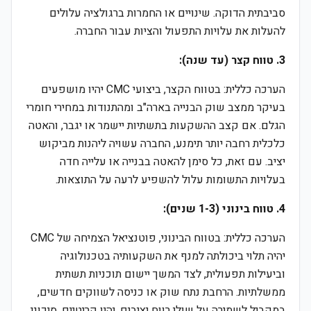
סביבתית הדוקה. שינויים או החמרות ברגולציה עלולים
להעלות את עלויות התפעול והציות עבור החברה.
3. טווח קצר (עד שנה):
הערכה כללית: בטווח הקצר, ביצועי CMC יהיו מושפעים
בעיקר ממצב שוק הבנייה בארה"ב ומהתנודות במחירי חומרי
הגלם. אם קצב ההשקעות בתשתיות יישמר או יגבר, והאטה
כלכלית רחבה יותר תימנע, החברה עשויה ליהנות מביקוש
יציב. עם זאת, כל סימן להאטה בבנייה או עלייה חדה
בעלויות התשומות עלול להשפיע לרעה על התוצאות.
4. טווח בינוני (1-3 שנים):
הערכה כללית: בטווח הבינוני, פוטנציאל הצמיחה של CMC
יהיה תלוי ביכולתה למנף את השקעותיה בטכנולוגיה
וביעילות תפעולית, לצד המשך יישום תוכניות תשתית
ממשלתיות. הרחבת נתח שוק או כניסה לשווקים חדשים,
במקביל לשמירה על שולי רווח יציבים, יהיו קריטיים. סיכוני