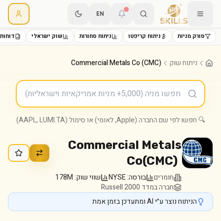
EN
סורק מניות
ניתוח קריפטו
ניתוח סחורות
שוק ישראלי
דוחות 
ניתוח שוק
Commercial Metals Co (CMC)
🔍 חפשו לפי שם החברה (Apple, לאומי) או סימול (AAPL, LUMI.TA)
Commercial Metals
Co
(
CMC
)
חומרים
בורסה:
NYSE
שווי שוק:
178M
חברה במדד Russell 2000
הניתוח נוצר ע״י AI ומתעדכן בזמן אמת