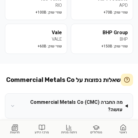
RIO
APD
שווי שוק:
70B+
שווי שוק:
100B+
Vale
BHP Group
VALE
BHP
שווי שוק:
150B+
שווי שוק:
60B+
שאלות נפוצות על
Commercial Metals Co
מה החברה Commercial Metals Co (CMC)
עושה?
איך קוראים נכון את הנתונים של מניית
ראשי
מסלולים
ניתוח מניות
מרכז הידע
חדשות