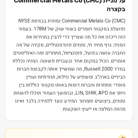
על מניית
)
CMC
(
Commercial Metals Co
בקצרה
Commercial Metals Co (CMC) נסחרת בבורסת NYSE
ופועלת בסקטור חומרים בשווי שוק של 178M. בעמוד
הזה ריכזנו את כל מה שצריך כדי להבין במהירות את
המניה: גרף מחיר חי, נתונים פונדמנטליים, סקירה של מה
החברה עושה בפועל, פוטנציאל, מתחרים ומה האנליסטים
אומרים. הכול במקום אחד ובעברית פשוטה. המניה נכללת
במדד Russell 2000, מה שמשייך אותה לקבוצת חברות
הביניים בארה"ב ומשפיע על נזילות, תנודתיות ועניין
מוסדי. מתחרות וחברות דומות באותו סקטור כוללות בין
היתר את LIN, SHW, APD, ובהמשך העמוד תוכלו להשוות
נתונים, ביצועים ותמחור. המידע נועד ללמידה בלבד ואינו
מהווה המלצה או ייעוץ השקעות.