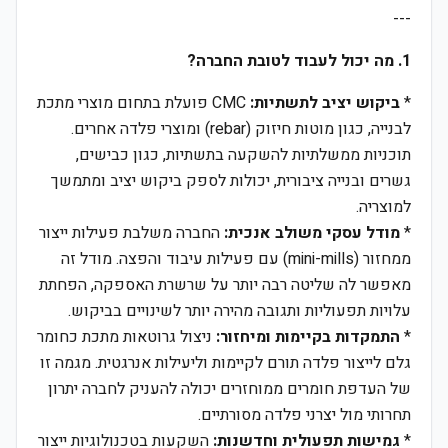
---
1. מה יכול לעבוד לטובת החברה?
*
ביקוש יציב לתשתיות:
CMC פועלת בתחום מוצרי מתכת
לבנייה, כגון מוטות חיזוק (rebar) ומוצרי פלדה אחרים.
תוכניות ממשלתיות להשקעה בתשתיות, כגון כבישים,
גשרים ובנייה ציבורית, יכולות לספק ביקוש יציב ומתמשך
למוצריה.
*
מודל עסקי משולב אנכית:
החברה משלבת פעילות ייצור
ממחזור (mini-mills) עם פעילות עיבוד והפצה. מודל זה
מאפשר לה שליטה רבה יותר על שרשרת האספקה, הפחתת
עלויות תפעוליות ותגובה מהירה יותר לשינויים בביקוש.
*
התמקדות בקיימות ומיחזור:
ניצול גרוטאות מתכת כחומר
גלם לייצור פלדה תורם לקיימות וליעילות אנרגטית. מגמה זו
של העדפת חומרים ממוחזרים יכולה להעניק לחברה יתרון
תחרותי מול יצרני פלדה מסורתיים.
*
גמישות תפעולית וחדשנות:
השקעות בטכנולוגיות ייצור