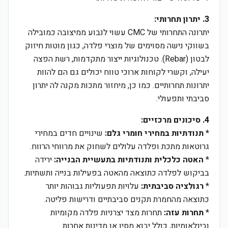
3. יתרון תחרותי:
יתרונה התחרותי של CMC עשוי לנבוע ממיצובה כמובילה
בשווקי נישה מסוימים של מוצרי פלדה, כגון מוטות חיזוק
לבטון (Rebar). טכנולוגיות ייצור מתקדמות, רשת הפצה
יעילה, וקשרי לקוחות ארוכי טווח יכולים גם הם להוות
יתרונות תחרותיים. כמו כן, מיחזור מתכות מקנה לה יתרון
סביבתי ותפעולי.
4. סיכונים מרכזיים:
*
תנודתיות במחירי חומרי גלם:
שינויים חדים במחירי
גרוטאות מתכת ופלדה עלולים לשחוק את מרווחי הרווח.
*
האטה כלכלית ותנודתיות בתעשיית הבנייה:
ירידה
בביקוש לפלדה כתוצאה מהאטה בפעילות בנייה ותשתיות.
*
רגולציה סביבתית:
עלויות תפעוליות גבוהות יותר
כתוצאה מהחמרת תקנים סביבתיים ודרישות פליטה.
*
תחרות עזה:
תחרות מצד יצרניות פלדה מקומיות
ובינלאומיות, כולל יבוא מסין או מדינות אחרות.