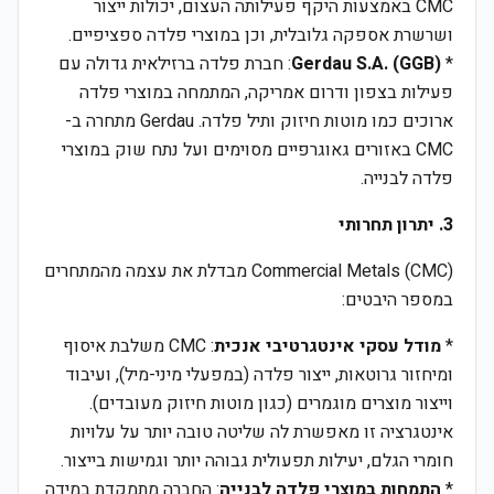
CMC באמצעות היקף פעילותה העצום, יכולות ייצור
ושרשרת אספקה גלובלית, וכן במוצרי פלדה ספציפיים.
*
Gerdau S.A. (GGB)
: חברת פלדה ברזילאית גדולה עם
פעילות בצפון ודרום אמריקה, המתמחה במוצרי פלדה
ארוכים כמו מוטות חיזוק ותיל פלדה. Gerdau מתחרה ב-
CMC באזורים גאוגרפיים מסוימים ועל נתח שוק במוצרי
פלדה לבנייה.
3. יתרון תחרותי
Commercial Metals (CMC) מבדלת את עצמה מהמתחרים
במספר היבטים:
*
מודל עסקי אינטגרטיבי אנכית
: CMC משלבת איסוף
ומיחזור גרוטאות, ייצור פלדה (במפעלי מיני-מיל), ועיבוד
וייצור מוצרים מוגמרים (כגון מוטות חיזוק מעובדים).
אינטגרציה זו מאפשרת לה שליטה טובה יותר על עלויות
חומרי הגלם, יעילות תפעולית גבוהה יותר וגמישות בייצור.
*
התמחות במוצרי פלדה לבנייה
: החברה מתמקדת במידה