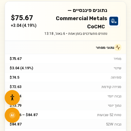
נתונים פיננסיים —
$
75.67
Commercial Metals
+
3.04
(
4.19%
)
Co
CMC
נתונים מתעדכנים בזמן אמת •
6 באוג׳, 13:18
נתוני מסחר
מחיר
$75.67
שינוי
$3.04 (4.19%)
פתיחה
$74.5
סגירה קודמת
$72.63
גבוה יומי
$76.04
נמוך יומי
$73.79
טווח 52 שבועות
$50.26 – $84.87
AI
גבוה 52W
$84.87