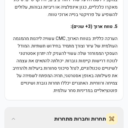
מאקרו כלכליים, כגון אינפלציה או ריביות גבוהות, עלולים
להשפיע על פרויקטי בנייה ארוכי טווח.
5. טווח ארוך (3+ שנים):
הערכה כללית: בטווח הארוך, CMC עשויה ליהנות מהמגמה
העולמית של עיור וצורך מתמיד בחידוש תשתיות. המודל
העסקי הממוחזר שלה עשוי להעניק לה יתרון אסטרטגי
לנוכח דרישות קיימות גוברות. יכולתה להתאים את עצמה
לשינויים טכנולוגיים, לנהל סיכוני סחורות ביעילות ולהרחיב
את פעילותה באופן אסטרטגי, תהיה המפתח לשמירה על
צמיחה ורווחיות. האתגרים יכללו תחרות גוברת ושינויים
פוטנציאליים במדיניות סחר עולמית.
תחרות וחברות מתחרות