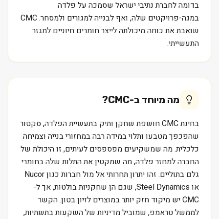
בדומה לחברת נתיבי ישראל שסמכה על פלדה
במגה-פרויקטים שלה, ואף לבנייה למגורים ולמסחר. CMC
שואבת את כוחה מיכולתה לייצר חומרים חיוניים למגזר
התעשייתי.
מה מיוחד ב-
CMC
?
בחינת CMC חושפת שחקן ותיק בתעשיית הפלדה, סקטור
שהפכפך מטבעו ותלוי במידה רבה במחזורי בנייה וצמיחה
כלכלית. מה שמשקיעים מפספסים לעיתים, זו היכולת של
החברה למחזר פלדה, מה שמקטין את התלות שלה בחומרי
גלם בתוליים. זהו יתרון תחרותי אל מול חברות כגון Nucor
או Steel Dynamics, שגם הן שחקניות בולטות, אך ל-
CMC יש מיקוד חזק יותר במוצרים לזיון בטון. הקשר
לממשל טראמפ, שמוביל מדיניות של השקעות בתשתיות,