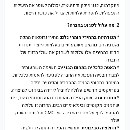
מתקדמות, כגון מיכון ודיגיטציה, יכולות לשפר את היעילות
התפעולית, להפחית עלויות ולהגדיל את כושר הייצור.
2. מה עלול לפגוע בחברה?
*
תנודתיות במחירי חומרי גלם:
מחירי גרוטאות מתכת
ואנרגיה הם גורמים משמעותיים בעלויות הייצור. תנודות
חדות במחירים אלו עלולות לשחוק את שולי הרווח של
החברה.
*
האטה כלכלית בתחום הבנייה:
חשיפה משמעותית
למגזר הבנייה הופכת את החברה לפגיעה להאטות כלכליות,
במיוחד בתחומי הבנייה המסחרית והפרטית. ירידה
בפרויקטים חדשים עלולה להוביל לירידה בביקוש למוצריה.
*
תחרות עזה:
שוק הפלדה והמתכות הוא תחרותי מאוד, עם
שחקנים מקומיים ובינלאומיים רבים. תחרות זו עלולה
להפעיל לחץ על מחירי המכירה של CMC ועל נתחי השוק
שלה.
*
רגולציה סביבתית:
תעשיית הפלדה נתונה לרגולציה