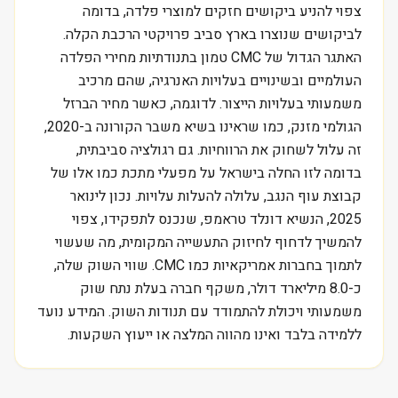
צפוי להניע ביקושים חזקים למוצרי פלדה, בדומה
לביקושים שנוצרו בארץ סביב פרויקטי הרכבת הקלה.
האתגר הגדול של CMC טמון בתנודתיות מחירי הפלדה
העולמיים ובשינויים בעלויות האנרגיה, שהם מרכיב
משמעותי בעלויות הייצור. לדוגמה, כאשר מחיר הברזל
הגולמי מזנק, כמו שראינו בשיא משבר הקורונה ב-2020,
זה עלול לשחוק את הרווחיות. גם רגולציה סביבתית,
בדומה לזו החלה בישראל על מפעלי מתכת כמו אלו של
קבוצת עוף הנגב, עלולה להעלות עלויות. נכון לינואר
2025, הנשיא דונלד טראמפ, שנכנס לתפקידו, צפוי
להמשיך לדחוף לחיזוק התעשייה המקומית, מה שעשוי
לתמוך בחברות אמריקאיות כמו CMC. שווי השוק שלה,
כ-8.0 מיליארד דולר, משקף חברה בעלת נתח שוק
משמעותי ויכולת להתמודד עם תנודות השוק. המידע נועד
ללמידה בלבד ואינו מהווה המלצה או ייעוץ השקעות.