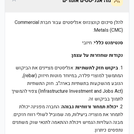
מה אנליסטים אומרים
להלן סיכום קונצנזוס אנליסטים עבור חברת Commercial
Metals (CMC):
סנטימנט כללי
: חיובי
נקודות שחוזרות על עצמן
:
1.
ביקוש חזק לתשתיות
: אנליסטים מציינים את הביקוש
המתמשך למוצרי פלדה, במיוחד מוטות חיזוק (rebar),
הנובע מהשקעות בתשתיות בארה"ב. חוק התשתיות
(Infrastructure Investment and Jobs Act) צפוי להמשיך
לתמוך בביקוש זה.
2.
יכולת תמחור ורווחיות גבוהה
: החברה מפגינה יכולת
לתמחר את מוצריה ביעילות, מה שמוביל לשולי רווח חזקים.
מבנה העלויות הגמיש ויכולת ההתאמה לתנאי שוק משתנים
נתפסים כיתרון.