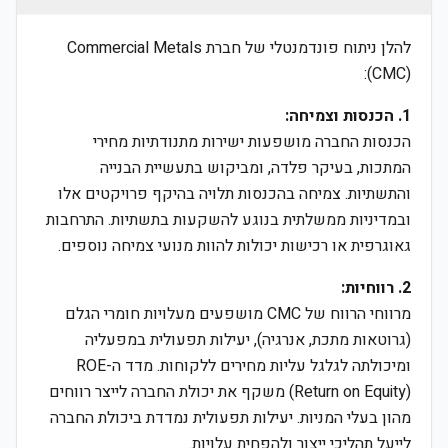
להלן ניתוח פונדמנטלי של חברת Commercial Metals
(CMC):
1. הכנסות וצמיחה:
הכנסות החברה מושפעות ישירות מתנודתיות מחירי
המתכות, בעיקר פלדה, ומביקוש בתעשיית הבנייה
והתשתיות. צמיחה בהכנסות תלויה בהיקף פרויקטים אלו
ובמדיניות ממשלתית בנוגע להשקעות בתשתיות. התרחבות
גאוגרפית או רכישות יכולות להוות מנועי צמיחה נוספים.
2. רווחיות:
מרווחי הרווח של CMC מושפעים מעלויות חומרי הגלם
(גרוטאות מתכת, אנרגיה), יעילות תפעולית במפעליה
ומיכולתה לגלגל עליות מחירים ללקוחות. מדד ה-ROE
(Return on Equity) משקף את יכולת החברה לייצר רווחים
מהון בעלי המניות. יעילות תפעולית נמדדת ביכולת החברה
לייעל תהליכי ייצור ולהפחית עלויות.