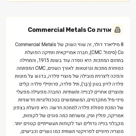
אודות
Commercial Metals Co
8 מיליארד דולר, זה שווי השוק של Commercial Metals
Co (סימול: CMC), חברה אמריקאית וותיקה הפועלת
בתחום המתכות. היא נוסדה עוד בשנת 1915, והתחילה
כסוחרת מתכות וגרוטאות. לאורך השנים, CMC התפתחה
והפכה ליצרנית מובילה של מוצרי פלדה, בדגש על מוטות
פלדה לזיון בטון (רֶבַּר), תיל פלדה, פרופילי פלדה קלים
ומוצרים אחרים לבנייה ותשתיות. החברה מפעילה מפעלי
מיני-מיל מתקדמים, המשתמשים בטכנולוגיות חדשניות
של התכת פסולת פלדה למתכת חדשה. היא פועלת בצפון
אמריקה, פולין וסין, ומשרתת כמה סוגים של לקוחות,
מקבלני בנייה גדולים ועד לקוחות תעשייתיים קטנים יותר.
מוצריה חיוניים לפרויקטי תשתית כמו גשרים וכבישים,