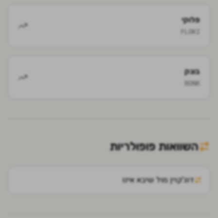
פלוקי
FLOKI
בונק
BONK
השוואות פופולריות
דוג'קוין מול שיבא אינו