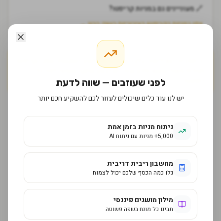
🔗 מעוניינים גם במניות קריפטו?
צפו במניות הקריפטו הציבוריות בשוק ההון →
⚠️ תוכן זה הוא לימודי בלבד ואינו מהווה ייעוץ השקעות. שוק הקריפטו
תנודתי מאוד ונושא סיכון גבוה. יש לבצע מחקר עצמאי לפני כל
השקעה.
לפני שעוזבים — שווה לדעת
יש לנו עוד כלים שיכולים לעזור לכם להשקיע חכם יותר
ניתוח מניות בזמן אמת
5,000+ מניות עם ניתוח AI
מחשבון ריבית דריבית
גלו כמה הכסף שלכם יכול לצמוח
מילון מושגים פיננסי
תבינו כל מונח בשפה פשוטה