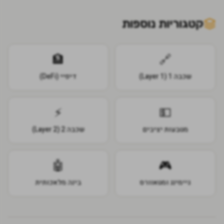
קטגוריות נוספות
🏦
🔗
שכבה 1 (Layer 1)
דיפיי (DeFi)
⚡
💵
מטבעות יציבים
שכבה 2 (Layer 2)
🤖
🎮
גיימינג ומטאוורס
בינה מלאכותית