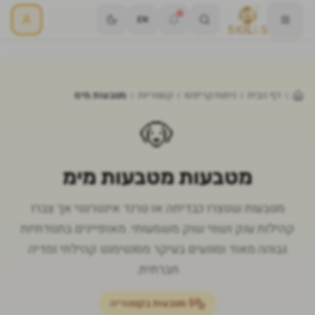
EN
דף הבית
ניתוח קריפטו
קטגוריות
מטבעות מימ
🐶
מטבעות
מטבעות מימ
מטבעות שנוצרו כבדיחה או טרנד אינטרנטי אך צברו
קהילות ענק ושווי שוק משמעותי. מאופיינים בתנודתיות
גבוהה מאוד ומונעים בעיקר מסנטימנט קהילתי ומדיה
חברתית.
5
מטבעות בקטגוריה