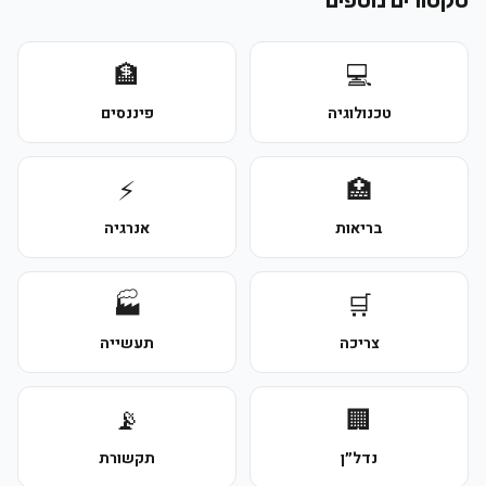
סקטורים נוספים
🏦
💻
טכנולוגיה
פיננסים
⚡
🏥
בריאות
אנרגיה
🏭
🛒
צריכה
תעשייה
📡
🏢
נדל״ן
תקשורת