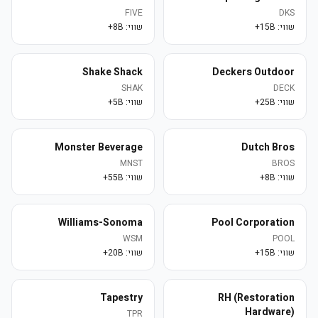
FIVE
DKS
שווי:
15B+
שווי:
8B+
Shake Shack
Deckers Outdoor
SHAK
DECK
שווי:
25B+
שווי:
5B+
Monster Beverage
Dutch Bros
MNST
BROS
שווי:
8B+
שווי:
55B+
Williams-Sonoma
Pool Corporation
WSM
POOL
שווי:
15B+
שווי:
20B+
Tapestry
RH (Restoration
Hardware)
TPR