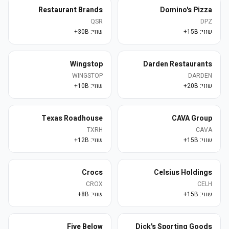
Restaurant Brands
Domino's Pizza
QSR
DPZ
שווי:
15B+
שווי:
30B+
Wingstop
Darden Restaurants
WINGSTOP
DARDEN
שווי:
20B+
שווי:
10B+
Texas Roadhouse
CAVA Group
TXRH
CAVA
שווי:
15B+
שווי:
12B+
Crocs
Celsius Holdings
CROX
CELH
שווי:
15B+
שווי:
8B+
Five Below
Dick's Sporting Goods