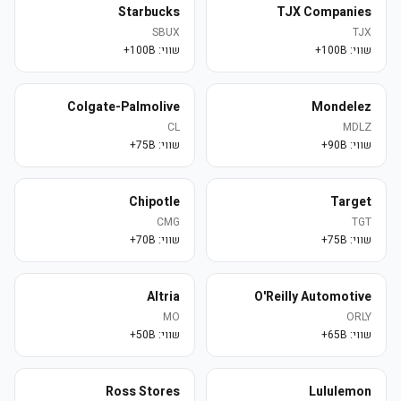
Starbucks
TJX Companies
SBUX
TJX
שווי:
100B+
שווי:
100B+
Colgate-Palmolive
Mondelez
CL
MDLZ
שווי:
90B+
שווי:
75B+
Chipotle
Target
CMG
TGT
שווי:
75B+
שווי:
70B+
Altria
O'Reilly Automotive
MO
ORLY
שווי:
65B+
שווי:
50B+
Ross Stores
Lululemon