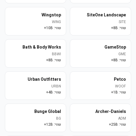
Wingstop
SiteOne Landscape
WING
SITE
שווי:
8B+
שווי:
10B+
Bath & Body Works
GameStop
BBWI
GME
שווי:
8B+
שווי:
8B+
Urban Outfitters
Petco
URBN
WOOF
שווי:
1B+
שווי:
4B+
Bunge Global
Archer-Daniels
BG
ADM
שווי:
25B+
שווי:
12B+